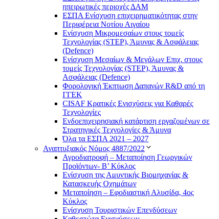
ηπειρωτικές περιοχές ΔΑΜ
ΕΣΠΑ Ενίσχυση επιχειρηματικότητας στην
Περιφέρεια Νοτίου Αιγαίου
Ενίσχυση Μικρομεσαίων στους τομείς
Τεχνολογίας (STEP), Άμυνας & Ασφάλειας
(Defence)
Ενίσχυση Μεσαίων & Μεγάλων Επιχ. στους
τομείς Τεχνολογίας (STEP), Άμυνας &
Ασφάλειας (Defence)
Φορολογική Έκπτωση Δαπανών R&D από τη
ΓΓΕΚ
CISAF Κρατικές Ενισχύσεις για Καθαρές
Τεχνολογίες
Ενδοεπιχειρησιακή κατάρτιση εργαζομένων σε
Στρατηγικές Τεχνολογίες & Άμυνα
Όλα τα ΕΣΠΑ 2021 – 2027
Αναπτυξιακός Νόμος 4887/2022
Αγροδιατροφή – Μεταποίηση Γεωργικών
Προϊόντων- Β’ Κύκλος
Eνίσχυση της Αμυντικής Βιομηχανίας &
Κατασκευής Οχημάτων
Μεταποίηση – Εφοδιαστική Αλυσίδα, 4ος
Κύκλος
Ενίσχυση Τουριστικών Επενδύσεων
Καθεστώτα Ενισχύσεων