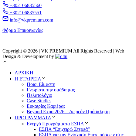
+302106835560
+302106835551
info@vkpremium.com
Φόρμα Eπικοινωνίας
Copyright © 2026 | VK PREMIUM All Rights Reserved | Web
Design & Development by
ΑΡΧΙΚΗ
Η ΕΤΑΙΡΕΙΑ
Ποιοι Είμαστε
Γνωρίστε την ομάδα μας
Πελατολόγιο
Case Studies
Ευκαιρίες Καριέρας
Beyond Expo 2026 – Δωρεάν Πρόσκληση
ΠΡΟΓΡΑΜΜΑΤΑ
Ενεργά Προγράμματα ΕΣΠΑ
ΕΣΠΑ “Επιχειρώ Στερεά”
ΕΣΠΑ για την Ενίσχυση Επιχειρήσεων στις