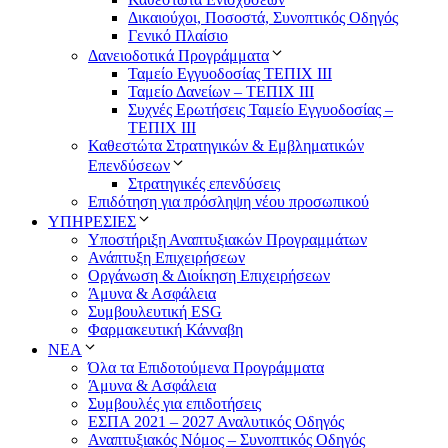
Δικαιούχοι, Ποσοστά, Συνοπτικός Οδηγός
Γενικό Πλαίσιο
Δανειοδοτικά Προγράμματα
Ταμείο Εγγυοδοσίας ΤΕΠΙΧ ΙΙΙ
Ταμείο Δανείων – ΤΕΠΙΧ ΙΙΙ
Συχνές Ερωτήσεις Ταμείο Εγγυοδοσίας –
ΤΕΠΙΧ ΙΙΙ
Καθεστώτα Στρατηγικών & Εμβληματικών
Επενδύσεων
Στρατηγικές επενδύσεις
Επιδότηση για πρόσληψη νέου προσωπικού
ΥΠΗΡΕΣΙΕΣ
Υποστήριξη Αναπτυξιακών Προγραμμάτων
Ανάπτυξη Επιχειρήσεων
Οργάνωση & Διοίκηση Επιχειρήσεων
Άμυνα & Ασφάλεια
Συμβουλευτική ESG
Φαρμακευτική Κάνναβη
ΝΕΑ
Όλα τα Επιδοτούμενα Προγράμματα
Άμυνα & Ασφάλεια
Συμβουλές για επιδοτήσεις
ΕΣΠΑ 2021 – 2027 Αναλυτικός Οδηγός
Αναπτυξιακός Νόμος – Συνοπτικός Οδηγός