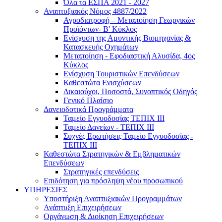
Όλα τα ΕΣΠΑ 2021 - 2027
Αναπτυξιακός Νόμος 4887/2022
Αγροδιατροφή – Μεταποίηση Γεωργικών
Προϊόντων- Β' Κύκλος
Eνίσχυση της Αμυντικής Βιομηχανίας &
Κατασκευής Οχημάτων
Μεταποίηση - Εφοδιαστική Αλυσίδα, 4ος
Κύκλος
Ενίσχυση Τουριστικών Επενδύσεων
Καθεστώτα Ενισχύσεων
Δικαιούχοι, Ποσοστά, Συνοπτικός Οδηγός
Γενικό Πλαίσιο
Δανειοδοτικά Προγράμματα
Ταμείο Εγγυοδοσίας ΤΕΠΙΧ ΙΙΙ
Ταμείο Δανείων - ΤΕΠΙΧ ΙΙΙ
Συχνές Ερωτήσεις Ταμείο Εγγυοδοσίας -
ΤΕΠΙΧ ΙΙΙ
Καθεστώτα Στρατηγικών & Εμβληματικών
Επενδύσεων
Στρατηγικές επενδύσεις
Επιδότηση για πρόσληψη νέου προσωπικού
ΥΠΗΡΕΣΙΕΣ
Υποστήριξη Αναπτυξιακών Προγραμμάτων
Ανάπτυξη Επιχειρήσεων
Οργάνωση & Διοίκηση Επιχειρήσεων