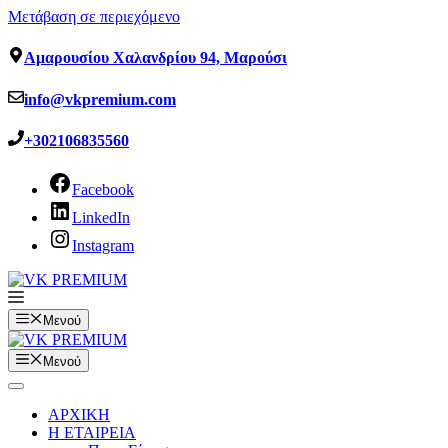
Μετάβαση σε περιεχόμενο
Αμαρουσίου Χαλανδρίου 94, Μαρούσι
info@vkpremium.com
+302106835560
Facebook
LinkedIn
Instagram
Μενού
Μενού
ΑΡΧΙΚΗ
Η ΕΤΑΙΡΕΙΑ