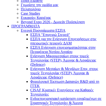
Ποιοι Είμαστε
Γνωρίστε την ομάδα μας
Πελατολόγιο
Case Studies
Ευκαιρίες Καριέρας
Beyond Expo 2026 - Δωρεάν Πρόσκληση
ΠΡΟΓΡΑΜΜΑΤΑ
Ενεργά Προγράμματα ΕΣΠΑ
ΕΣΠΑ "Επιχειρώ Στερεά"
ΕΣΠΑ για την Ενίσχυση Επιχειρήσεων στις
ηπειρωτικές περιοχές ΔΑΜ
ΕΣΠΑ Ενίσχυση επιχειρηματικότητας στην
Περιφέρεια Νοτίου Αιγαίου
Ενίσχυση Μικρομεσαίων στους τομείς
Τεχνολογίας (STEP), Άμυνας & Ασφάλειας
(Defence)
Ενίσχυση Μεσαίων & Μεγάλων Επιχ. στους
τομείς Τεχνολογίας (STEP), Άμυνας &
Ασφάλειας (Defence)
Φορολογική Έκπτωση Δαπανών R&D από τη
ΓΓΕΚ
CISAF Κρατικές Ενισχύσεις για Καθαρές
Τεχνολογίες
Ενδοεπιχειρησιακή κατάρτιση εργαζομένων σε
Στρατηγικές Τεχνολογίες & Άμυνα