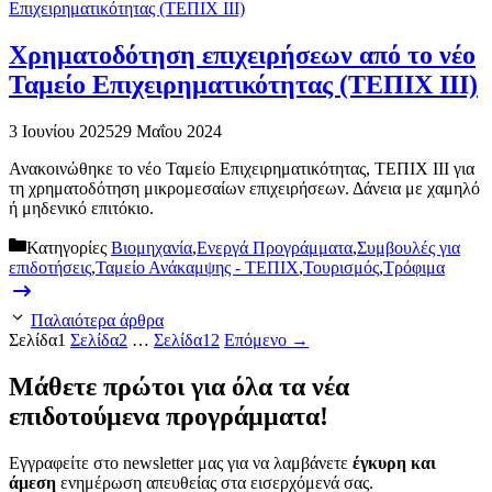
Χρηματοδότηση επιχειρήσεων από το νέο
Ταμείο Επιχειρηματικότητας (ΤΕΠΙΧ ΙΙΙ)
3 Ιουνίου 2025
29 Μαΐου 2024
Ανακοινώθηκε το νέο Ταμείο Επιχειρηματικότητας, ΤΕΠΙΧ ΙΙΙ για
τη χρηματοδότηση μικρομεσαίων επιχειρήσεων. Δάνεια με χαμηλό
ή μηδενικό επιτόκιο.
Κατηγορίες
Βιομηχανία
,
Ενεργά Προγράμματα
,
Συμβουλές για
επιδοτήσεις
,
Ταμείο Ανάκαμψης - ΤΕΠΙΧ
,
Τουρισμός
,
Τρόφιμα
Παλαιότερα άρθρα
Σελίδα
1
Σελίδα
2
…
Σελίδα
12
Επόμενο
→
Μάθετε
πρώτοι
για όλα τα νέα
επιδοτούμενα προγράμματα!
Εγγραφείτε στο newsletter μας για να λαμβάνετε
έγκυρη και
άμεση
ενημέρωση απευθείας στα εισερχόμενά σας.