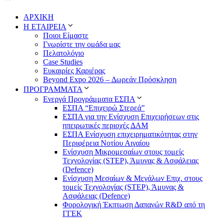
ΑΡΧΙΚΗ
Η ΕΤΑΙΡΕΙΑ
Ποιοι Είμαστε
Γνωρίστε την ομάδα μας
Πελατολόγιο
Case Studies
Ευκαιρίες Καριέρας
Beyond Expo 2026 – Δωρεάν Πρόσκληση
ΠΡΟΓΡΑΜΜΑΤΑ
Ενεργά Προγράμματα ΕΣΠΑ
ΕΣΠΑ “Επιχειρώ Στερεά”
ΕΣΠΑ για την Ενίσχυση Επιχειρήσεων στις
ηπειρωτικές περιοχές ΔΑΜ
ΕΣΠΑ Ενίσχυση επιχειρηματικότητας στην
Περιφέρεια Νοτίου Αιγαίου
Ενίσχυση Μικρομεσαίων στους τομείς
Τεχνολογίας (STEP), Άμυνας & Ασφάλειας
(Defence)
Ενίσχυση Μεσαίων & Μεγάλων Επιχ. στους
τομείς Τεχνολογίας (STEP), Άμυνας &
Ασφάλειας (Defence)
Φορολογική Έκπτωση Δαπανών R&D από τη
ΓΓΕΚ