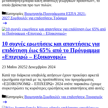
μεταποίηση/εμπορία και/ή ανάπτυξη γεωργικών προϊόντων», το
οποίο βρίσκεται προ των πυλών.
Κατηγορίες
Βιομηχανία
,
Προγράμματα ΕΣΠΑ 2021-
2027
,
Συμβουλές για επιδοτήσεις
,
Τρόφιμα
10 συχνές ερωτήσεις και απαντήσεις για
επιδότηση έως 65% από το Πρόγραμμα
«Επιχειρώ – Εξοικονομώ»
23 Μαΐου 2025
2 Δεκεμβρίου 2024
Κατά την διάρκεια υποβολής αιτήσεων έχουν προκύψει αρκετά
ερωτήματα σχετικά με τις προϋποθέσεις του προγράμματος
«ΕΞΟΙΚΟΝΟΜΩ – ΕΠΙΧΕΙΡΩ» 2024 οπότε παρακάτω έχουμε
συγκεντρώσει τις κυριότερες ερώτήσεις και απαντήσεις από αυτές:
Κατηγορίες
Βιομηχανία
,
Συμβουλές για επιδοτήσεις
,
Τουρισμός