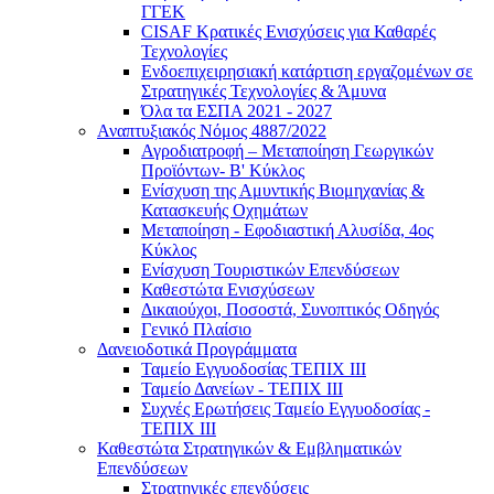
ΓΓΕΚ
CISAF Κρατικές Ενισχύσεις για Καθαρές
Τεχνολογίες
Ενδοεπιχειρησιακή κατάρτιση εργαζομένων σε
Στρατηγικές Τεχνολογίες & Άμυνα
Όλα τα ΕΣΠΑ 2021 - 2027
Αναπτυξιακός Νόμος 4887/2022
Αγροδιατροφή – Μεταποίηση Γεωργικών
Προϊόντων- Β' Κύκλος
Eνίσχυση της Αμυντικής Βιομηχανίας &
Κατασκευής Οχημάτων
Μεταποίηση - Εφοδιαστική Αλυσίδα, 4ος
Κύκλος
Ενίσχυση Τουριστικών Επενδύσεων
Καθεστώτα Ενισχύσεων
Δικαιούχοι, Ποσοστά, Συνοπτικός Οδηγός
Γενικό Πλαίσιο
Δανειοδοτικά Προγράμματα
Ταμείο Εγγυοδοσίας ΤΕΠΙΧ ΙΙΙ
Ταμείο Δανείων - ΤΕΠΙΧ ΙΙΙ
Συχνές Ερωτήσεις Ταμείο Εγγυοδοσίας -
ΤΕΠΙΧ ΙΙΙ
Καθεστώτα Στρατηγικών & Εμβληματικών
Επενδύσεων
Στρατηγικές επενδύσεις