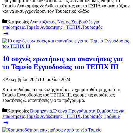
προγράμματα και καθεστώτα όπως ο Αναπτυξιακός Νόμος, το
Ταμείο Ανάκαμψης & Ανθεκτικότητας και το ΕΣΠΑ να αναπτύξουν
και να εκσυγχρονίσουν τον Τουριστικό κλάδο;
Κατηγορίες
Αναπτυξιακός Νόμος
,
Συμβουλές για
επιδοτήσεις
,
Ταμείο Ανάκαμψης - ΤΕΠΙΧ
,
Τουρισμός
10 συχνές ερωτήσεις και απαντήσεις για
το Ταμείο Εγγυοδοσίας του ΤΕΠΙΧ ΙΙΙ
8 Δεκεμβρίου 2025
10 Ιουλίου 2024
Κατά τη διάρκεια υποβολής αιτήσεων χρηματοδότησης από το
Ταμείο Εγγυοδοσίας του ΤΕΠΙΧ ΙΙΙ, έχουμε τις κυριότερες
ερωτήσεις & απαντήσεις για το πρόγραμμα.
Κατηγορίες
Βιομηχανία
,
Ενεργά Προγράμματα
,
Συμβουλές για
επιδοτήσεις
,
Ταμείο Ανάκαμψης - ΤΕΠΙΧ
,
Τουρισμός
,
Τρόφιμα