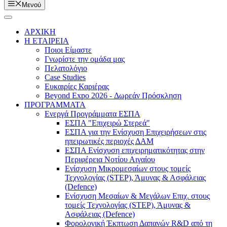
Μενού
ΑΡΧΙΚΗ
Η ΕΤΑΙΡΕΙΑ
Ποιοι Είμαστε
Γνωρίστε την ομάδα μας
Πελατολόγιο
Case Studies
Ευκαιρίες Καριέρας
Beyond Expo 2026 - Δωρεάν Πρόσκληση
ΠΡΟΓΡΑΜΜΑΤΑ
Ενεργά Προγράμματα ΕΣΠΑ
ΕΣΠΑ "Επιχειρώ Στερεά"
ΕΣΠΑ για την Ενίσχυση Επιχειρήσεων στις
ηπειρωτικές περιοχές ΔΑΜ
ΕΣΠΑ Ενίσχυση επιχειρηματικότητας στην
Περιφέρεια Νοτίου Αιγαίου
Ενίσχυση Μικρομεσαίων στους τομείς
Τεχνολογίας (STEP), Άμυνας & Ασφάλειας
(Defence)
Ενίσχυση Μεσαίων & Μεγάλων Επιχ. στους
τομείς Τεχνολογίας (STEP), Άμυνας &
Ασφάλειας (Defence)
Φορολογική Έκπτωση Δαπανών R&D από τη