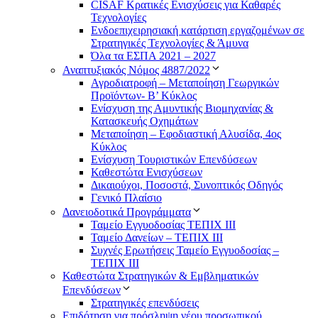
CISAF Κρατικές Ενισχύσεις για Καθαρές
Τεχνολογίες
Ενδοεπιχειρησιακή κατάρτιση εργαζομένων σε
Στρατηγικές Τεχνολογίες & Άμυνα
Όλα τα ΕΣΠΑ 2021 – 2027
Αναπτυξιακός Νόμος 4887/2022
Αγροδιατροφή – Μεταποίηση Γεωργικών
Προϊόντων- Β’ Κύκλος
Eνίσχυση της Αμυντικής Βιομηχανίας &
Κατασκευής Οχημάτων
Μεταποίηση – Εφοδιαστική Αλυσίδα, 4ος
Κύκλος
Ενίσχυση Τουριστικών Επενδύσεων
Καθεστώτα Ενισχύσεων
Δικαιούχοι, Ποσοστά, Συνοπτικός Οδηγός
Γενικό Πλαίσιο
Δανειοδοτικά Προγράμματα
Ταμείο Εγγυοδοσίας ΤΕΠΙΧ ΙΙΙ
Ταμείο Δανείων – ΤΕΠΙΧ ΙΙΙ
Συχνές Ερωτήσεις Ταμείο Εγγυοδοσίας –
ΤΕΠΙΧ ΙΙΙ
Καθεστώτα Στρατηγικών & Εμβληματικών
Επενδύσεων
Στρατηγικές επενδύσεις
Επιδότηση για πρόσληψη νέου προσωπικού