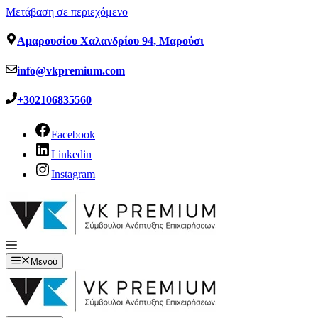
Μετάβαση σε περιεχόμενο
Αμαρουσίου Χαλανδρίου 94, Μαρούσι
info@vkpremium.com
+302106835560
Facebook
Linkedin
Instagram
Μενού