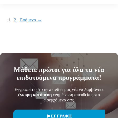
Σελίδα
Σελίδα
1
2
Επόμενο
→
Μάθετε
πρώτοι
για όλα τα νέα
επιδοτούμενα προγράμματα!
Εγγραφείτε στο newsletter μας για να λαμβάνετε
έγκυρη και άμεση
ενημέρωση απευθείας στα
εισερχόμενά σας.
ΕΓΓΡΑΦΗ