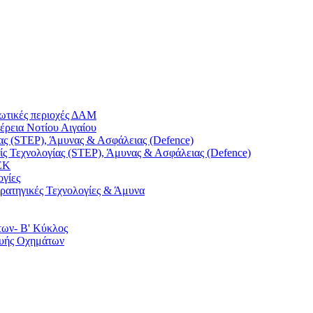
ρωτικές περιοχές ΔΑΜ
έρεια Νοτίου Αιγαίου
ας (STEP), Άμυνας & Ασφάλειας (Defence)
ς Τεχνολογίας (STEP), Άμυνας & Ασφάλειας (Defence)
ΕΚ
ογίες
τρατηγικές Τεχνολογίες & Άμυνα
των- Β' Κύκλος
ευής Οχημάτων