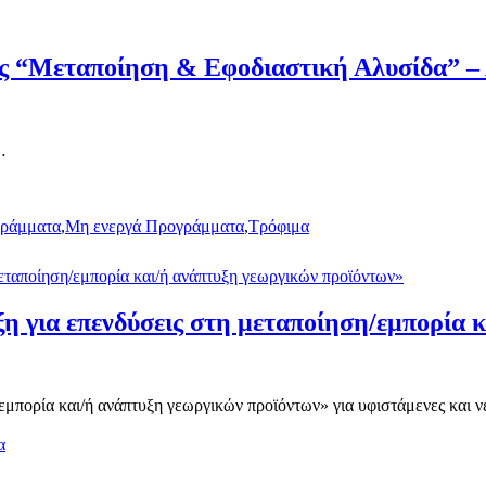
ς “Μεταποίηση & Εφοδιαστική Αλυσίδα” – 
…
γράμματα
,
Μη ενεργά Προγράμματα
,
Τρόφιμα
 για επενδύσεις στη μεταποίηση/εμπορία 
πορία και/ή ανάπτυξη γεωργικών προϊόντων» για υφιστάμενες και νέε
α