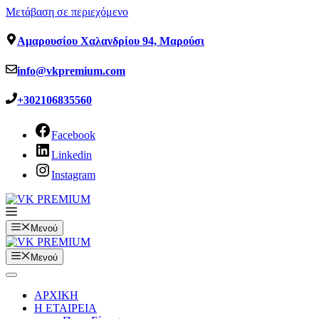
Μετάβαση σε περιεχόμενο
Αμαρουσίου Χαλανδρίου 94, Μαρούσι
info@vkpremium.com
+302106835560
Facebook
Linkedin
Instagram
Μενού
Μενού
ΑΡΧΙΚΗ
Η ΕΤΑΙΡΕΙΑ