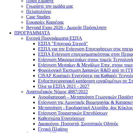
Ποιοι Είμαστε
Γνωρίστε την ομάδα μας
Πελατολόγιο
Case Studies
Ευκαιρίες Καριέρας
Beyond Expo 2026 - Δωρεάν Πρόσκληση
ΠΡΟΓΡΑΜΜΑΤΑ
Ενεργά Προγράμματα ΕΣΠΑ
ΕΣΠΑ "Επιχειρώ Στερεά"
ΕΣΠΑ για την Ενίσχυση Επιχειρήσεων στις ηπει
ΕΣΠΑ Ενίσχυση επιχειρηματικότητας στην Περιφ
Ενίσχυση Μικρομεσαίων στους τομείς Τεχνολογί
Ενίσχυση Μεσαίων & Μεγάλων Επιχ. στους τομεί
Φορολογική Έκπτωση Δαπανών R&D από τη ΓΓ
CISAF Κρατικές Ενισχύσεις για Καθαρές Τεχνολ
Ενδοεπιχειρησιακή κατάρτιση εργαζομένων σε Σ
Όλα τα ΕΣΠΑ 2021 - 2027
Αναπτυξιακός Νόμος 4887/2022
Αγροδιατροφή – Μεταποίηση Γεωργικών Προϊόν
Eνίσχυση της Αμυντικής Βιομηχανίας & Κατασκ
Μεταποίηση - Εφοδιαστική Αλυσίδα, 4ος Κύκλος
Ενίσχυση Τουριστικών Επενδύσεων
Καθεστώτα Ενισχύσεων
Δικαιούχοι, Ποσοστά, Συνοπτικός Οδηγός
Γενικό Πλαίσιο