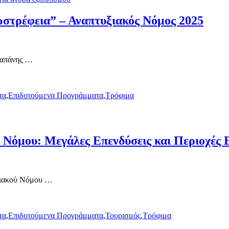
στρέφεια” – Αναπτυξιακός Νόμος 2025
δαπάνης …
τα
,
Επιδοτούμενα Προγράμματα
,
Τρόφιμα
 Νόμου: Μεγάλες Επενδύσεις και Περιοχές 
υξιακού Νόμου …
τα
,
Επιδοτούμενα Προγράμματα
,
Τουρισμός
,
Τρόφιμα