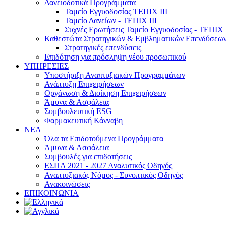
Δανειοδοτικά Προγράμματα
Ταμείο Εγγυοδοσίας ΤΕΠΙΧ ΙΙΙ
Ταμείο Δανείων - ΤΕΠΙΧ ΙΙΙ
Συχνές Ερωτήσεις Ταμείο Εγγυοδοσίας - ΤΕΠΙΧ Ι
Καθεστώτα Στρατηγικών & Εμβληματικών Επενδύσεω
Στρατηγικές επενδύσεις
Επιδότηση για πρόσληψη νέου προσωπικού
ΥΠΗΡΕΣΙΕΣ
Υποστήριξη Αναπτυξιακών Προγραμμάτων
Ανάπτυξη Επιχειρήσεων
Οργάνωση & Διοίκηση Επιχειρήσεων
Άμυνα & Ασφάλεια
Συμβουλευτική ESG
Φαρμακευτική Κάνναβη
ΝΕΑ
Όλα τα Επιδοτούμενα Προγράμματα
Άμυνα & Ασφάλεια
Συμβουλές για επιδοτήσεις
ΕΣΠΑ 2021 - 2027 Αναλυτικός Οδηγός
Αναπτυξιακός Νόμος - Συνοπτικός Οδηγός
Ανακοινώσεις
ΕΠΙΚΟΙΝΩΝΙΑ