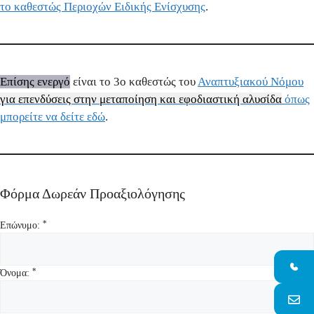
το καθεστώς Περιοχών Ειδικής Ενίσχυσης
.
Επίσης ενεργό
είναι το 3ο καθεστώς του
Αναπτυξιακού Νόμου
για επενδύσεις στην μεταποίηση και εφοδιαστική αλυσίδα
όπως
μπορείτε να δείτε εδώ
.
Φόρμα Δωρεάν Προαξιολόγησης
*
Επώνυμο:
*
Όνομα: