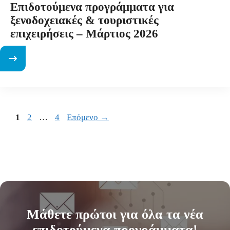
Επιδοτούμενα προγράμματα για
ξενοδοχειακές & τουριστικές
επιχειρήσεις – Μάρτιος 2026
Σελίδα
Σελίδα
Σελίδα
1
2
…
4
Επόμενο
→
Μάθετε
πρώτοι
για όλα τα νέα
επιδοτούμενα προγράμματα!