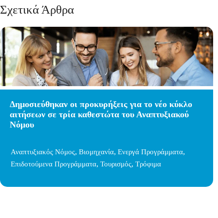
Σχετικά Άρθρα
Δημοσιεύθηκαν οι προκυρήξεις για το νέο κύκλο
αιτήσεων σε τρία καθεστώτα του Αναπτυξιακού
Νόμου
,
,
,
Αναπτυξιακός Νόμος
Βιομηχανία
Ενεργά Προγράμματα
,
,
Επιδοτούμενα Προγράμματα
Τουρισμός
Τρόφιμα