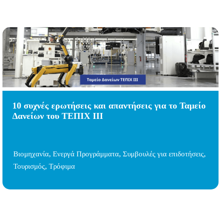
10 συχνές ερωτήσεις και απαντήσεις για το Ταμείο
Δανείων του ΤΕΠΙΧ ΙΙΙ
,
,
,
Βιομηχανία
Ενεργά Προγράμματα
Συμβουλές για επιδοτήσεις
,
Τουρισμός
Τρόφιμα