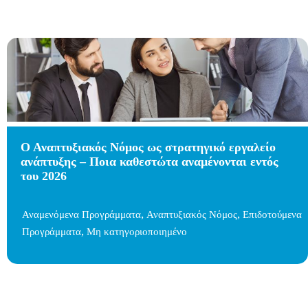
Ο Αναπτυξιακός Νόμος ως στρατηγικό εργαλείο
ανάπτυξης – Ποια καθεστώτα αναμένονται εντός
του 2026
,
,
Αναμενόμενα Προγράμματα
Αναπτυξιακός Νόμος
Επιδοτούμενα
,
Προγράμματα
Μη κατηγοριοποιημένο