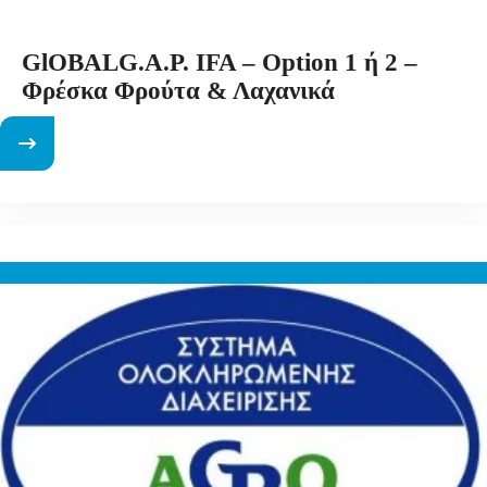
GlOBALG.A.P. IFA – Option 1 ή 2 –
Φρέσκα Φρούτα & Λαχανικά