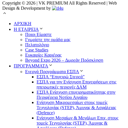
Copyright © 2026 | VK PREMIUM All Rights Reserved | Web
Design & Development by
ΑΡΧΙΚΗ
Η ΕΤΑΙΡΕΙΑ
Ποιοι Είμαστε
Γνωρίστε την ομάδα μας
Πελατολόγιο
Case Studies
Ευκαιρίες Καριέρας
Beyond Expo 2026 – Δωρεάν Πρόσκληση
ΠΡΟΓΡΑΜΜΑΤΑ
Ενεργά Προγράμματα ΕΣΠΑ
ΕΣΠΑ “Επιχειρώ Στερεά”
ΕΣΠΑ για την Ενίσχυση Επιχειρήσεων στις
ηπειρωτικές περιοχές ΔΑΜ
ΕΣΠΑ Ενίσχυση επιχειρηματικότητας στην
Περιφέρεια Νοτίου Αιγαίου
Ενίσχυση Μικρομεσαίων στους τομείς
Τεχνολογίας (STEP), Άμυνας & Ασφάλειας
(Defence)
Ενίσχυση Μεσαίων & Μεγάλων Επιχ. στους
τομείς Τεχνολογίας (STEP), Άμυνας &