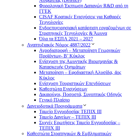
Ασφάλειας (Defence)
Φορολογική Έκπτωση Δαπανών R&D από τη
ΓΓΕΚ
CISAF Κρατικές Ενισχύσεις για Καθαρές
Τεχνολογίες
Ενδοεπιχειρησιακή κατάρτιση εργαζομένων σε
Στρατηγικές Τεχνολογίες & Άμυνα
Όλα τα ΕΣΠΑ 2021 – 2027
Αναπτυξιακός Νόμος 4887/2022
Αγροδιατροφή – Μεταποίηση Γεωργικών
Προϊόντων- Β’ Κύκλος
Eνίσχυση της Αμυντικής Βιομηχανίας &
Κατασκευής Οχημάτων
Μεταποίηση – Εφοδιαστική Αλυσίδα, 4ος
Κύκλος
Ενίσχυση Τουριστικών Επενδύσεων
Καθεστώτα Ενισχύσεων
Δικαιούχοι, Ποσοστά, Συνοπτικός Οδηγός
Γενικό Πλαίσιο
Δανειοδοτικά Προγράμματα
Ταμείο Εγγυοδοσίας ΤΕΠΙΧ ΙΙΙ
Ταμείο Δανείων – ΤΕΠΙΧ ΙΙΙ
Συχνές Ερωτήσεις Ταμείο Εγγυοδοσίας –
ΤΕΠΙΧ ΙΙΙ
Καθεστώτα Στρατηγικών & Εμβληματικών