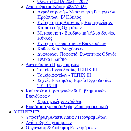
Όλα τα ΕΣΠΑ 2021 - 2027
Αναπτυξιακός Νόμος 4887/2022
Αγροδιατροφή – Μεταποίηση Γεωργικών
Προϊόντων- Β' Κύκλος
Eνίσχυση της Αμυντικής Βιομηχανίας &
Κατασκευής Οχημάτων
Μεταποίηση - Εφοδιαστική Αλυσίδα, 4ος
Κύκλος
Ενίσχυση Τουριστικών Επενδύσεων
Καθεστώτα Ενισχύσεων
Δικαιούχοι, Ποσοστά, Συνοπτικός Οδηγός
Γενικό Πλαίσιο
Δανειοδοτικά Προγράμματα
Ταμείο Εγγυοδοσίας ΤΕΠΙΧ ΙΙΙ
Ταμείο Δανείων - ΤΕΠΙΧ ΙΙΙ
Συχνές Ερωτήσεις Ταμείο Εγγυοδοσίας -
ΤΕΠΙΧ ΙΙΙ
Καθεστώτα Στρατηγικών & Εμβληματικών
Επενδύσεων
Στρατηγικές επενδύσεις
Επιδότηση για πρόσληψη νέου προσωπικού
ΥΠΗΡΕΣΙΕΣ
Υποστήριξη Αναπτυξιακών Προγραμμάτων
Ανάπτυξη Επιχειρήσεων
Οργάνωση & Διοίκηση Επιχειρήσεων