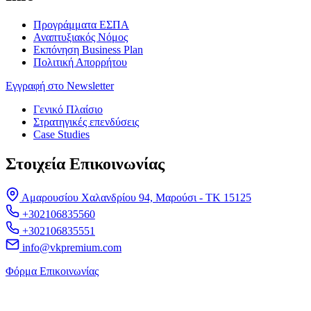
Προγράμματα ΕΣΠΑ
Αναπτυξιακός Νόμος
Εκπόνηση Business Plan
Πολιτική Απορρήτου
Εγγραφή στο Newsletter
Γενικό Πλαίσιο
Στρατηγικές επενδύσεις
Case Studies
Στοιχεία Επικοινωνίας
Αμαρουσίου Χαλανδρίου 94, Μαρούσι - ΤΚ 15125
+302106835560
+302106835551
info@vkpremium.com
Φόρμα Eπικοινωνίας