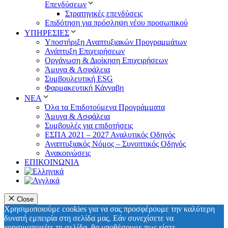
Επενδύσεων
Στρατηγικές επενδύσεις
Επιδότηση για πρόσληψη νέου προσωπικού
ΥΠΗΡΕΣΙΕΣ
Υποστήριξη Αναπτυξιακών Προγραμμάτων
Ανάπτυξη Επιχειρήσεων
Οργάνωση & Διοίκηση Επιχειρήσεων
Άμυνα & Ασφάλεια
Συμβουλευτική ESG
Φαρμακευτική Κάνναβη
ΝΕΑ
Όλα τα Επιδοτούμενα Προγράμματα
Άμυνα & Ασφάλεια
Συμβουλές για επιδοτήσεις
ΕΣΠΑ 2021 – 2027 Αναλυτικός Οδηγός
Αναπτυξιακός Νόμος – Συνοπτικός Οδηγός
Ανακοινώσεις
ΕΠΙΚΟΙΝΩΝΙΑ
Close
Χρησιμοποιούμε cookies για να σας προσφέρουμε την καλύτερη
δυνατή εμπειρία στη σελίδα μας. Εάν συνεχίσετε να
χρησιμοποιείτε τη σελίδα, θα υποθέσουμε πως είστε