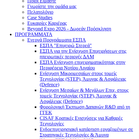
Ποιοι Είμαστε
Γνωρίστε την ομάδα μας
Πελατολόγιο
Case Studies
Ευκαιρίες Καριέρας
Beyond Expo 2026 - Δωρεάν Πρόσκληση
ΠΡΟΓΡΑΜΜΑΤΑ
Ενεργά Προγράμματα ΕΣΠΑ
ΕΣΠΑ "Επιχειρώ Στερεά"
ΕΣΠΑ για την Ενίσχυση Επιχειρήσεων στις
ηπειρωτικές περιοχές ΔΑΜ
ΕΣΠΑ Ενίσχυση επιχειρηματικότητας στην
Περιφέρεια Νοτίου Αιγαίου
Ενίσχυση Μικρομεσαίων στους τομείς
Τεχνολογίας (STEP), Άμυνας & Ασφάλειας
(Defence)
Ενίσχυση Μεσαίων & Μεγάλων Επιχ. στους
τομείς Τεχνολογίας (STEP), Άμυνας &
Ασφάλειας (Defence)
Φορολογική Έκπτωση Δαπανών R&D από τη
ΓΓΕΚ
CISAF Κρατικές Ενισχύσεις για Καθαρές
Τεχνολογίες
Ενδοεπιχειρησιακή κατάρτιση εργαζομένων σε
Στρατηγικές Τεχνολογίες & Άμυνα