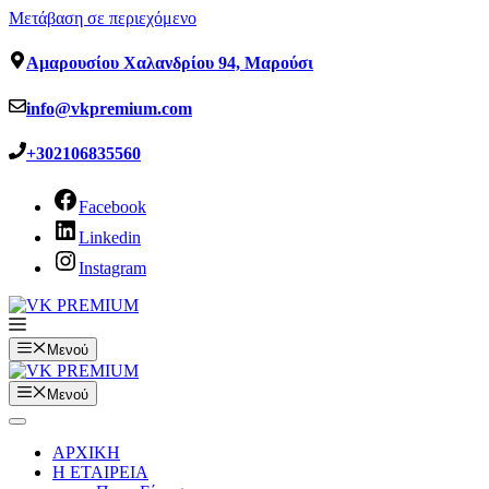
Μετάβαση σε περιεχόμενο
Αμαρουσίου Χαλανδρίου 94, Μαρούσι
info@vkpremium.com
+302106835560
Facebook
Linkedin
Instagram
Μενού
Μενού
ΑΡΧΙΚΗ
Η ΕΤΑΙΡΕΙΑ