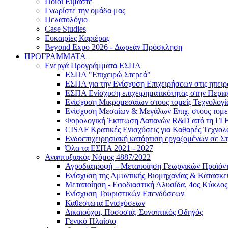
Ποιοι Είμαστε
Γνωρίστε την ομάδα μας
Πελατολόγιο
Case Studies
Ευκαιρίες Καριέρας
Beyond Expo 2026 - Δωρεάν Πρόσκληση
ΠΡΟΓΡΑΜΜΑΤΑ
Ενεργά Προγράμματα ΕΣΠΑ
ΕΣΠΑ "Επιχειρώ Στερεά"
ΕΣΠΑ για την Ενίσχυση Επιχειρήσεων στις ηπει
ΕΣΠΑ Ενίσχυση επιχειρηματικότητας στην Περιφ
Ενίσχυση Μικρομεσαίων στους τομείς Τεχνολογί
Ενίσχυση Μεσαίων & Μεγάλων Επιχ. στους τομεί
Φορολογική Έκπτωση Δαπανών R&D από τη ΓΓ
CISAF Κρατικές Ενισχύσεις για Καθαρές Τεχνολ
Ενδοεπιχειρησιακή κατάρτιση εργαζομένων σε Σ
Όλα τα ΕΣΠΑ 2021 - 2027
Αναπτυξιακός Νόμος 4887/2022
Αγροδιατροφή – Μεταποίηση Γεωργικών Προϊόν
Eνίσχυση της Αμυντικής Βιομηχανίας & Κατασκ
Μεταποίηση - Εφοδιαστική Αλυσίδα, 4ος Κύκλος
Ενίσχυση Τουριστικών Επενδύσεων
Καθεστώτα Ενισχύσεων
Δικαιούχοι, Ποσοστά, Συνοπτικός Οδηγός
Γενικό Πλαίσιο