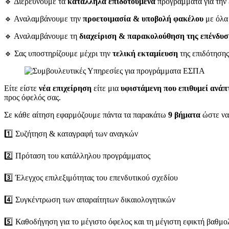
🔹 Διερευνούμε τα
κατάλληλα επιδοτούμενα
προγράμματα για την 
🔹 Αναλαμβάνουμε την
προετοιμασία & υποβολή φακέλου
με όλα 
🔹 Αναλαμβάνουμε τη
διαχείριση & παρακολούθηση της επένδυσ
🔹 Σας υποστηρίζουμε μέχρι την
τελική εκταμίευση
της επιδότησης
Είτε είστε
νέα επιχείρηση
είτε μια
υφιστάμενη που επιθυμεί ανάπ
προς όφελός σας.
Σε κάθε αίτηση εφαρμόζουμε πάντα τα παρακάτω
9 βήματα
ώστε να 
1️⃣ Συζήτηση & καταγραφή των αναγκών
2️⃣ Πρόταση του κατάλληλου προγράμματος
3️⃣ Έλεγχος επιλεξιμότητας του επενδυτικού σχεδίου
4️⃣ Συγκέντρωση των απαραίτητων δικαιολογητικών
5️⃣ Καθοδήγηση για το μέγιστο όφελος και τη μέγιστη εφικτή βαθμο