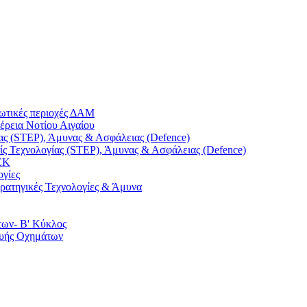
ρωτικές περιοχές ΔΑΜ
έρεια Νοτίου Αιγαίου
ας (STEP), Άμυνας & Ασφάλειας (Defence)
ς Τεχνολογίας (STEP), Άμυνας & Ασφάλειας (Defence)
ΕΚ
ογίες
τρατηγικές Τεχνολογίες & Άμυνα
των- Β' Κύκλος
ευής Οχημάτων