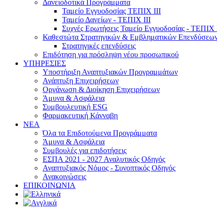
Δανειοδοτικά Προγράμματα
Ταμείο Εγγυοδοσίας ΤΕΠΙΧ ΙΙΙ
Ταμείο Δανείων - ΤΕΠΙΧ ΙΙΙ
Συχνές Ερωτήσεις Ταμείο Εγγυοδοσίας - ΤΕΠΙΧ Ι
Καθεστώτα Στρατηγικών & Εμβληματικών Επενδύσεω
Στρατηγικές επενδύσεις
Επιδότηση για πρόσληψη νέου προσωπικού
ΥΠΗΡΕΣΙΕΣ
Υποστήριξη Αναπτυξιακών Προγραμμάτων
Ανάπτυξη Επιχειρήσεων
Οργάνωση & Διοίκηση Επιχειρήσεων
Άμυνα & Ασφάλεια
Συμβουλευτική ESG
Φαρμακευτική Κάνναβη
ΝΕΑ
Όλα τα Επιδοτούμενα Προγράμματα
Άμυνα & Ασφάλεια
Συμβουλές για επιδοτήσεις
ΕΣΠΑ 2021 - 2027 Αναλυτικός Οδηγός
Αναπτυξιακός Νόμος - Συνοπτικός Οδηγός
Ανακοινώσεις
ΕΠΙΚΟΙΝΩΝΙΑ