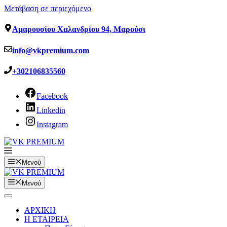
Μετάβαση σε περιεχόμενο
Αμαρουσίου Χαλανδρίου 94, Μαρούσι
info@vkpremium.com
+302106835560
Facebook
Linkedin
Instagram
Μενού
Μενού
ΑΡΧΙΚΗ
Η ΕΤΑΙΡΕΙΑ