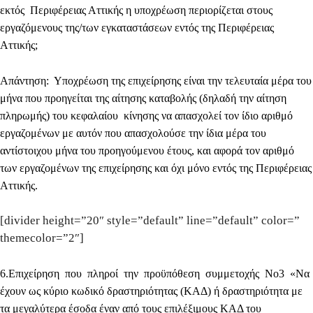
εκτός Περιφέρειας Αττικής η υποχρέωση περιορίζεται στους
εργαζόμενους της/των εγκαταστάσεων εντός της Περιφέρειας
Αττικής;
Απάντηση
: Υποχρέωση της επιχείρησης είναι την τελευταία μέρα του
μήνα που προηγείται της αίτησης καταβολής (δηλαδή την αίτηση
πληρωμής) του κεφαλαίου κίνησης να απασχολεί τον ίδιο αριθμό
εργαζομένων με αυτόν που απασχολούσε την ίδια μέρα του
αντίστοιχου μήνα του προηγούμενου έτους, και αφορά τον αριθμό
των εργαζομένων της επιχείρησης και όχι μόνο εντός της Περιφέρειας
Αττικής.
[divider height=”20″ style=”default” line=”default” color=”
themecolor=”2″]
6
.Επιχείρηση που πληροί την προϋπόθεση συμμετοχής Νο3 «Να
έχουν ως κύριο κωδικό δραστηριότητας (ΚΑΔ) ή δραστηριότητα με
τα μεγαλύτερα έσοδα έναν από τους επιλέξιμους ΚΑΔ του