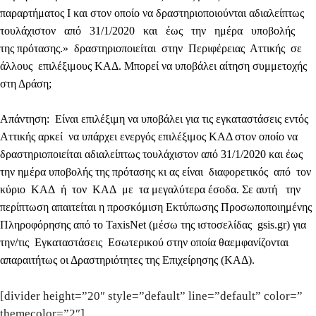
παραρτήματος Ι και στον οποίο να δραστηριοποιούνται αδιαλείπτως
τουλάχιστον από 31/1/2020 και έως την ημέρα υποβολής
της πρότασης.» δραστηριοποιείται στην Περιφέρειας Αττικής σε
άλλους επιλέξιμους ΚΑΔ. Μπορεί να υποβάλει αίτηση συμμετοχής
στη Δράση;
Απάντηση
: Είναι επιλέξιμη να υποβάλει για τις εγκαταστάσεις εντός
Αττικής αρκεί να υπάρχει ενεργός επιλέξιμος ΚΑΔ στον οποίο να
δραστηριοποιείται αδιαλείπτως τουλάχιστον από 31/1/2020 και έως
την ημέρα υποβολής της πρότασης κι ας είναι διαφορετικός από τον
κύριο ΚΑΔ ή τον ΚΑΔ με τα μεγαλύτερα έσοδα. Σε αυτή την
περίπτωση απαιτείται η προσκόμιση Εκτύπωσης Προσωποποιημένης
Πληροφόρησης από το TaxisNet (μέσω της ιστοσελίδας gsis.gr) για
την/τις Εγκαταστάσεις Εσωτερικού στην οποία θαεμφανίζονται
απαραιτήτως οι Δραστηριότητες της Επιχείρησης (ΚΑΔ).
[divider height=”20″ style=”default” line=”default” color=”
themecolor=”2″]