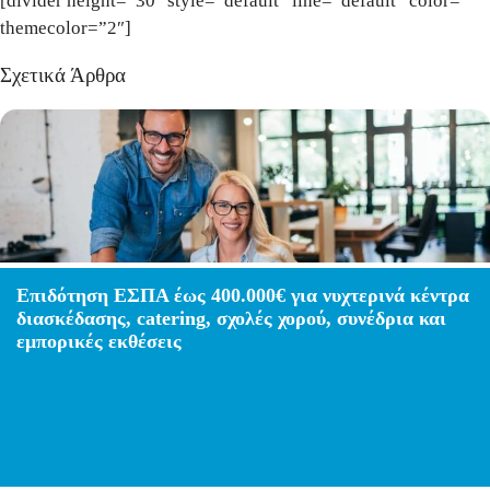
[divider height=”30″ style=”default” line=”default” color=”
themecolor=”2″]
Σχετικά Άρθρα
Επιδότηση ΕΣΠΑ έως 400.000€ για νυχτερινά κέντρα
διασκέδασης, catering, σχολές χορού, συνέδρια και
εμπορικές εκθέσεις