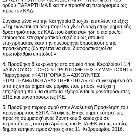
ορθού ΠΑΡΑΡΤΗΜΑ ΙΙ και την προσθήκη περιορισμού ως
προς τον ΚΑΔ.
Συγκεκριμένα για την Κατηγορία Β ισχύει επιπλέον το εξής:
«Σημειώνεται ότι δεν μπορεί να γίνει έναρξη επιχειρηματικής
δραστηριότητας σε ΚΑΔ που διέθετε/αν ήδη ο εταίρος/οι
εταίροι του επιχειρηματικού σχεδίου ως ατομικοί
επιχειρηματίες κατά την ημερομηνία δημοσίευσης της
πρόσκλησης (θα πρέπει να είναι διαφορετικός/οί σε
πρωτοβάθμιο επίπεδο).»
4. Προσθήκη διευκρίνισης στο σημείο 4 του Κεφαλαίου Ι.1.4
«ΔΙΚΑΙΟΥΧΟΙ – ΟΡΟΙ & ΠΡΟΫΠΟΘΕΣΕΙΣ ΣΥΜΜΕΤΟΧΗΣ»,
Παράγραφος «ΚΑΤΗΓΟΡΙΑ Β – ΑΣΚΟΥΝΤΕΣ
ΕΠΑΓΓΕΛΜΑΤΙΚΗ ΔΡΑΣΤΗΡΙΟΤΗΤΑ» και συγκεκριμένα ότι
από τις επιχειρηματικές μορφές που μπορεί να έχει η
επιχείρηση που θα συσταθεί εξαιρούνται οι μονοπρόσωπες
ΕΠΕ και μονοπροσωπες ΙΚΕ.
5. Προσθήκη περιορισμού στην Αναλυτική Πρόσκληση του
προγράμματος ΕΣΠΑ “Νεοφυής Επιχειρηματικότητα” ως
προς τη συμμετοχή ενός δυνητικού δικαιούχου σε
περισσότερες από μία ∆ράσεις του ΕΠΑνΕΚ για τις οποίες
δημοσιεύτηκαν προσκλήσεις στις 11 Φεβρουαρίου 2016.