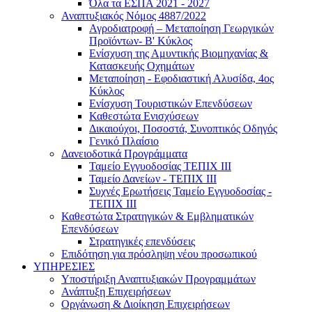
Όλα τα ΕΣΠΑ 2021 - 2027
Αναπτυξιακός Νόμος 4887/2022
Αγροδιατροφή – Μεταποίηση Γεωργικών
Προϊόντων- Β' Κύκλος
Eνίσχυση της Αμυντικής Βιομηχανίας &
Κατασκευής Οχημάτων
Μεταποίηση - Εφοδιαστική Αλυσίδα, 4ος
Κύκλος
Ενίσχυση Τουριστικών Επενδύσεων
Καθεστώτα Ενισχύσεων
Δικαιούχοι, Ποσοστά, Συνοπτικός Οδηγός
Γενικό Πλαίσιο
Δανειοδοτικά Προγράμματα
Ταμείο Εγγυοδοσίας ΤΕΠΙΧ ΙΙΙ
Ταμείο Δανείων - ΤΕΠΙΧ ΙΙΙ
Συχνές Ερωτήσεις Ταμείο Εγγυοδοσίας -
ΤΕΠΙΧ ΙΙΙ
Καθεστώτα Στρατηγικών & Εμβληματικών
Επενδύσεων
Στρατηγικές επενδύσεις
Επιδότηση για πρόσληψη νέου προσωπικού
ΥΠΗΡΕΣΙΕΣ
Υποστήριξη Αναπτυξιακών Προγραμμάτων
Ανάπτυξη Επιχειρήσεων
Οργάνωση & Διοίκηση Επιχειρήσεων