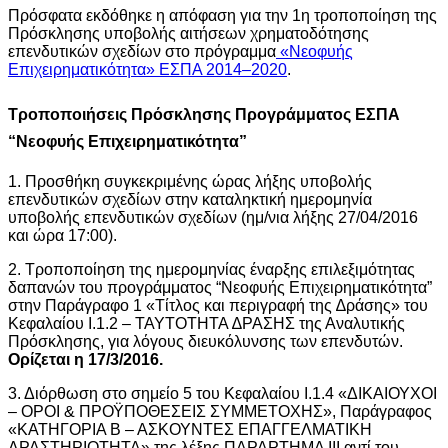
Πρόσφατα εκδόθηκε η απόφαση για την 1η τροποποίηση της
Πρόσκλησης υποβολής αιτήσεων χρηματοδότησης
επενδυτικών σχεδίων στο πρόγραμμα
«Νεοφυής
Επιχειρηματικότητα» ΕΣΠΑ 2014–2020
.
Τροποποιήσεις Πρόσκλησης Προγράμματος ΕΣΠΑ
“Νεοφυής Επιχειρηματικότητα”
1. Προσθήκη συγκεκριμένης ώρας λήξης υποβολής
επενδυτικών σχεδίων στην καταληκτική ημερομηνία
υποβολής επενδυτικών σχεδίων (ημ/νια λήξης 27/04/2016
και ώρα 17:00).
2. Τροποποίηση της ημερομηνίας έναρξης επιλεξιμότητας
δαπανών του προγράμματος “Νεοφυής Επιχειρηματικότητα”
στην Παράγραφο 1 «Τίτλος και περιγραφή της ∆ράσης» του
Κεφαλαίου Ι.1.2 – ΤΑΥΤΟΤΗΤΑ ∆ΡΑΣΗΣ της Αναλυτικής
Πρόσκλησης, για λόγους διευκόλυνσης των επενδυτών.
Ορίζεται η 17/3/2016.
3. Διόρθωση στο σημείο 5 του Κεφαλαίου Ι.1.4 «ΔΙΚΑΙΟΥΧΟΙ
– ΟΡΟΙ & ΠΡΟΫΠΟΘΕΣΕΙΣ ΣΥΜΜΕΤΟΧΗΣ», Παράγραφος
«ΚΑΤΗΓΟΡΙΑ Β – ΑΣΚΟΥΝΤΕΣ ΕΠΑΓΓΕΛΜΑΤΙΚΗ
ΔΡΑΣΤΗΡΙΟΤΗΤΑ» της λέξης ΠΑΡΑΡΤΗΜΑ ΙΙΙ αντί του