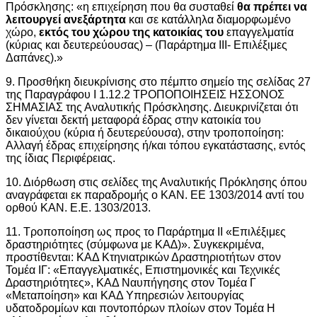
Πρόσκλησης: «η επιχείρηση που θα συσταθεί
θα πρέπει να
λειτουργεί ανεξάρτητα
και σε κατάλληλα διαμορφωμένο
χώρο,
εκτός του χώρου της κατοικίας του
επαγγελματία
(κύριας και δευτερεύουσας) – (Παράρτημα ΙΙΙ- Επιλέξιμες
Δαπάνες).»
9. Προσθήκη διευκρίνισης στο πέμπτο σημείο της σελίδας 27
της Παραγράφου Ι 1.12.2 ΤΡΟΠΟΠΟΙΗΣΕΙΣ ΗΣΣΟΝΟΣ
ΣΗΜΑΣΙΑΣ της Αναλυτικής Πρόσκλησης. Διευκρινίζεται ότι
δεν γίνεται δεκτή μεταφορά έδρας στην κατοικία του
δικαιούχου (κύρια ή δευτερεύουσα), στην τροποποίηση:
Αλλαγή έδρας επιχείρησης ή/και τόπου εγκατάστασης, εντός
της ίδιας Περιφέρειας.
10. Διόρθωση στις σελίδες της Αναλυτικής Πρόκλησης όπου
αναγράφεται εκ παραδρομής ο ΚΑΝ. ΕΕ 1303/2014 αντί του
ορθού ΚΑΝ. Ε.Ε. 1303/2013.
11. Τροποποίηση ως προς το Παράρτημα ΙΙ «Επιλέξιμες
δραστηριότητες (σύμφωνα με ΚΑ∆)». Συγκεκριμένα,
προστίθενται: ΚΑΔ Κτηνιατρικών Δραστηριοτήτων στον
Τομέα ΙΓ: «Επαγγελματικές, Επιστημονικές και Τεχνικές
∆ραστηριότητες», ΚΑΔ Ναυπήγησης στον Τομέα Γ
«Μεταποίηση» και ΚΑΔ Υπηρεσιών λειτουργίας
υδατοδρομίων και ποντοπόρων πλοίων στον Τομέα Η