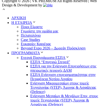
Copyright © 2026 | VK PREMIUM All Rights Reserved | Web
Design & Development by
ΑΡΧΙΚΗ
Η ΕΤΑΙΡΕΙΑ
Ποιοι Είμαστε
Γνωρίστε την ομάδα μας
Πελατολόγιο
Case Studies
Ευκαιρίες Καριέρας
Beyond Expo 2026 – Δωρεάν Πρόσκληση
ΠΡΟΓΡΑΜΜΑΤΑ
Ενεργά Προγράμματα ΕΣΠΑ
ΕΣΠΑ “Επιχειρώ Στερεά”
ΕΣΠΑ για την Ενίσχυση Επιχειρήσεων στις
ηπειρωτικές περιοχές ΔΑΜ
ΕΣΠΑ Ενίσχυση επιχειρηματικότητας στην
Περιφέρεια Νοτίου Αιγαίου
Ενίσχυση Μικρομεσαίων στους τομείς
Τεχνολογίας (STEP), Άμυνας & Ασφάλειας
(Defence)
Ενίσχυση Μεσαίων & Μεγάλων Επιχ. στους
τομείς Τεχνολογίας (STEP), Άμυνας &
Ασφάλειας (Defence)