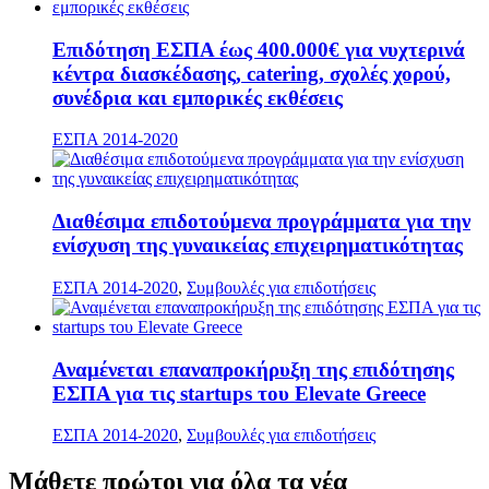
Επιδότηση ΕΣΠΑ έως 400.000€ για νυχτερινά
κέντρα διασκέδασης, catering, σχολές χορού,
συνέδρια και εμπορικές εκθέσεις
ΕΣΠΑ 2014-2020
Διαθέσιμα επιδοτούμενα προγράμματα για την
ενίσχυση της γυναικείας επιχειρηματικότητας
ΕΣΠΑ 2014-2020
,
Συμβουλές για επιδοτήσεις
Αναμένεται επαναπροκήρυξη της επιδότησης
ΕΣΠΑ για τις startups του Elevate Greece
ΕΣΠΑ 2014-2020
,
Συμβουλές για επιδοτήσεις
Μάθετε
πρώτοι
για όλα τα νέα