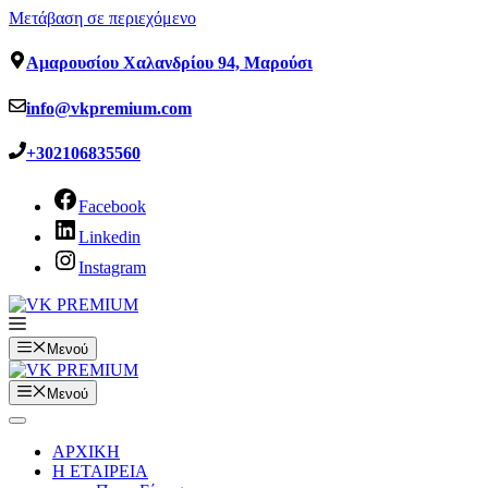
Μετάβαση σε περιεχόμενο
Αμαρουσίου Χαλανδρίου 94, Μαρούσι
info@vkpremium.com
+302106835560
Facebook
Linkedin
Instagram
Μενού
Μενού
ΑΡΧΙΚΗ
Η ΕΤΑΙΡΕΙΑ