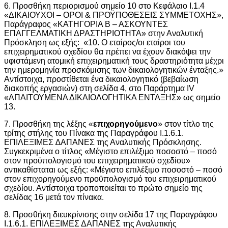
6. Προσθήκη περιορισμού σημείο 10 στο Κεφάλαιο Ι.1.4
«ΔΙΚΑΙΟΥΧΟΙ – ΟΡΟΙ & ΠΡΟΫΠΟΘΕΣΕΙΣ ΣΥΜΜΕΤΟΧΗΣ»,
Παράγραφος «ΚΑΤΗΓΟΡΙΑ Β – ΑΣΚΟΥΝΤΕΣ
ΕΠΑΓΓΕΛΜΑΤΙΚΗ ΔΡΑΣΤΗΡΙΟΤΗΤΑ» στην Αναλυτική
Πρόσκληση ως εξής: «10. Ο εταίρος/οι εταίροι του
επιχειρηματικού σχεδίου θα πρέπει να έχουν διακόψει την
υφιστάμενη ατομική επιχειρηματική τους δραστηριότητα μέχρι
την ημερομηνία προσκόμισης των δικαιολογητικών ένταξης.»
Αντίστοιχα, προστίθεται ένα δικαιολογητικό (βεβαίωση
διακοπής εργασιών) στη σελίδα 4, στο Παράρτημα IV
«ΑΠΑΙΤΟΥΜΕΝΑ ΔΙΚΑΙΟΛΟΓΗΤΙΚΑ ΕΝΤΑΞΗΣ» ως σημείο
13.
7. Προσθήκη της λέξης «
επιχορηγούμενο
» στον τίτλο της
τρίτης στήλης του Πίνακα της Παραγράφου Ι.1.6.1.
ΕΠΙΛΕΞΙΜΕΣ ∆ΑΠΑΝΕΣ της Αναλυτικής Πρόσκλησης.
Συγκεκριμένα ο τίτλος «Μέγιστο επιλέξιμο ποσοστό – ποσό
στον προϋπολογισμό του επιχειρηματικού σχεδίου»
αντικαθίσταται ως εξής: «Μέγιστο επιλέξιμο ποσοστό – ποσό
στον επιχορηγούμενο προϋπολογισμό του επιχειρηματικού
σχεδίου. Αντίστοιχα τροποποιείται το πρώτο σημείο της
σελίδας 16 μετά τον πίνακα.
8. Προσθήκη διευκρίνισης στην σελίδα 17 της Παραγράφου
Ι.1.6.1. ΕΠΙΛΕΞΙΜΕΣ ΔΑΠΑΝΕΣ της Αναλυτικής