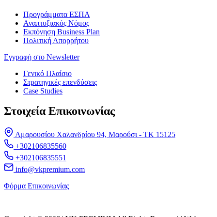
Προγράμματα ΕΣΠΑ
Αναπτυξιακός Νόμος
Εκπόνηση Business Plan
Πολιτική Απορρήτου
Εγγραφή στο Newsletter
Γενικό Πλαίσιο
Στρατηγικές επενδύσεις
Case Studies
Στοιχεία Επικοινωνίας
Αμαρουσίου Χαλανδρίου 94, Μαρούσι - ΤΚ 15125
+302106835560
+302106835551
info@vkpremium.com
Φόρμα Eπικοινωνίας