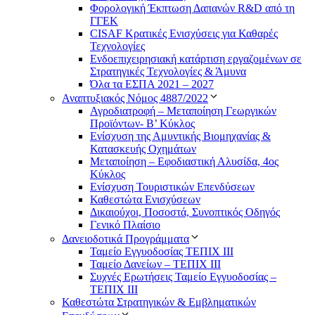
Φορολογική Έκπτωση Δαπανών R&D από τη
ΓΓΕΚ
CISAF Κρατικές Ενισχύσεις για Καθαρές
Τεχνολογίες
Ενδοεπιχειρησιακή κατάρτιση εργαζομένων σε
Στρατηγικές Τεχνολογίες & Άμυνα
Όλα τα ΕΣΠΑ 2021 – 2027
Αναπτυξιακός Νόμος 4887/2022
Αγροδιατροφή – Μεταποίηση Γεωργικών
Προϊόντων- Β’ Κύκλος
Eνίσχυση της Αμυντικής Βιομηχανίας &
Κατασκευής Οχημάτων
Μεταποίηση – Εφοδιαστική Αλυσίδα, 4ος
Κύκλος
Ενίσχυση Τουριστικών Επενδύσεων
Καθεστώτα Ενισχύσεων
Δικαιούχοι, Ποσοστά, Συνοπτικός Οδηγός
Γενικό Πλαίσιο
Δανειοδοτικά Προγράμματα
Ταμείο Εγγυοδοσίας ΤΕΠΙΧ ΙΙΙ
Ταμείο Δανείων – ΤΕΠΙΧ ΙΙΙ
Συχνές Ερωτήσεις Ταμείο Εγγυοδοσίας –
ΤΕΠΙΧ ΙΙΙ
Καθεστώτα Στρατηγικών & Εμβληματικών