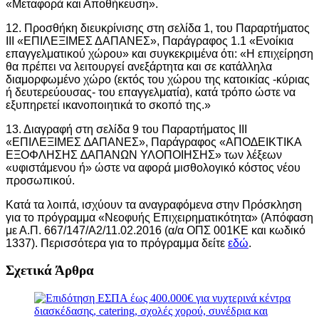
«Μεταφορά και Αποθήκευση».
12. Προσθήκη διευκρίνισης στη σελίδα 1, του Παραρτήματος
ΙΙΙ «ΕΠΙΛΕΞΙΜΕΣ ΔΑΠΑΝΕΣ», Παράγραφος 1.1 «Ενοίκια
επαγγελματικού χώρου» και συγκεκριμένα ότι: «Η επιχείρηση
θα πρέπει να λειτουργεί ανεξάρτητα και σε κατάλληλα
διαμορφωμένο χώρο (εκτός του χώρου της κατοικίας -κύριας
ή δευτερεύουσας- του επαγγελματία), κατά τρόπο ώστε να
εξυπηρετεί ικανοποιητικά το σκοπό της.»
13. Διαγραφή στη σελίδα 9 του Παραρτήματος ΙΙΙ
«ΕΠΙΛΕΞΙΜΕΣ ∆ΑΠΑΝΕΣ», Παράγραφος «ΑΠΟ∆ΕΙΚΤΙΚΑ
ΕΞΟΦΛΗΣΗΣ ∆ΑΠΑΝΩΝ ΥΛΟΠΟΙΗΣΗΣ» των λέξεων
«υφιστάμενου ή» ώστε να αφορά μισθολογικό κόστος νέου
προσωπικού.
Κατά τα λοιπά, ισχύουν τα αναγραφόμενα στην Πρόσκληση
για το πρόγραμμα «Νεοφυής Επιχειρηματικότητα» (Απόφαση
με Α.Π. 667/147/Α2/11.02.2016 (α/α ΟΠΣ 001ΚΕ και κωδικό
1337). Περισσότερα για το πρόγραμμα δείτε
εδώ
.
Σχετικά Άρθρα