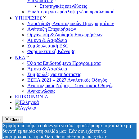
Επενδύσεων
Στρατηγικές επενδύσεις
Επιδότηση για πρόσληψη νέου προσωπικού
ΥΠΗΡΕΣΙΕΣ
Υποστήριξη Αναπτυξιακών Προγραμμάτων
Ανάπτυξη Επιχειρήσεων
Οργάνωση & Διοίκηση Επιχειρήσεων
Άμυνα & Ασφάλεια
Συμβουλευτική ESG
Φαρμακευτική Κάνναβη
ΝΕΑ
Όλα τα Επιδοτούμενα Προγράμματα
Άμυνα & Ασφάλεια
Συμβουλές για επιδοτήσεις
ΕΣΠΑ 2021 – 2027 Αναλυτικός Οδηγός
Αναπτυξιακός Νόμος – Συνοπτικός Οδηγός
Ανακοινώσεις
ΕΠΙΚΟΙΝΩΝΙΑ
Close
Χρησιμοποιούμε cookies για να σας προσφέρουμε την καλύτερη
δυνατή εμπειρία στη σελίδα μας. Εάν συνεχίσετε να
χρησιμοποιείτε τη σελίδα, θα υποθέσουμε πως είστε