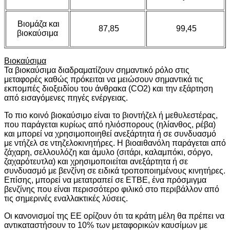
Βιομάζα και
87,85
99,45
βιοκαύσιμα
Βιοκαύσιμα
Τα βιοκαύσιμα διαδραματίζουν σημαντικό ρόλο στις
μεταφορές καθώς πρόκειται να μειώσουν σημαντικά τις
εκπομπές διοξειδίου του άνθρακα (CO2) και την εξάρτηση
από εισαγόμενες πηγές ενέργειας.
Το πιο κοινό βιοκαύσιμο είναι το βιοντήζελ ή μεθυλεστέρας,
που παράγεται κυρίως από ηλιόσπορους (ηλίανθος, ρέβα)
και μπορεί να χρησιμοποιηθεί ανεξάρτητα ή σε συνδυασμό
με ντήζελ σε ντηζελοκινητήρες. Η βιοαιθανόλη παράγεται από
ζάχαρη, σελλουλόζη και άμυλο (σιτάρι, καλαμπόκι, σόργο,
ζαχαρότευτλα) και χρησιμοποιείται ανεξάρτητα ή σε
συνδυασμό με βενζίνη σε ειδικά τροποποιημένους κινητήρες.
Επίσης, μπορεί να μετατραπεί σε ETBE, ένα πρόσμιγμα
βενζίνης που είναι περισσότερο φιλικό στο περιβάλλον από
τις σημερινές εναλλακτικές λύσεις.
Οι κανονισμοί της ΕΕ ορίζουν ότι τα κράτη μέλη θα πρέπει να
αντικαταστήσουν το 10% των μεταφορικών καυσίμων με