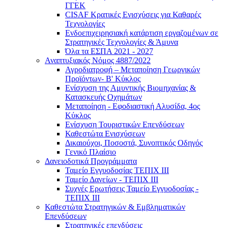
ΓΓΕΚ
CISAF Κρατικές Ενισχύσεις για Καθαρές
Τεχνολογίες
Ενδοεπιχειρησιακή κατάρτιση εργαζομένων σε
Στρατηγικές Τεχνολογίες & Άμυνα
Όλα τα ΕΣΠΑ 2021 - 2027
Αναπτυξιακός Νόμος 4887/2022
Αγροδιατροφή – Μεταποίηση Γεωργικών
Προϊόντων- Β' Κύκλος
Eνίσχυση της Αμυντικής Βιομηχανίας &
Κατασκευής Οχημάτων
Μεταποίηση - Εφοδιαστική Αλυσίδα, 4ος
Κύκλος
Ενίσχυση Τουριστικών Επενδύσεων
Καθεστώτα Ενισχύσεων
Δικαιούχοι, Ποσοστά, Συνοπτικός Οδηγός
Γενικό Πλαίσιο
Δανειοδοτικά Προγράμματα
Ταμείο Εγγυοδοσίας ΤΕΠΙΧ ΙΙΙ
Ταμείο Δανείων - ΤΕΠΙΧ ΙΙΙ
Συχνές Ερωτήσεις Ταμείο Εγγυοδοσίας -
ΤΕΠΙΧ ΙΙΙ
Καθεστώτα Στρατηγικών & Εμβληματικών
Επενδύσεων
Στρατηγικές επενδύσεις