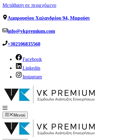
Μετάβαση σε περιεχόμενο
Αμαρουσίου Χαλανδρίου 94, Μαρούσι
info@vkpremium.com
+302106835560
Facebook
Linkedin
Instagram
Μενού