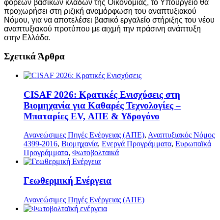
φορέων βασικών κλάδων της Οικονομίας, το Υπουργείο θα
προχωρήσει στη ριζική αναμόρφωση του αναπτυξιακού
Νόμου, για να αποτελέσει βασικό εργαλείο στήριξης του νέου
αναπτυξιακού προτύπου με αιχμή την πράσινη ανάπτυξη
στην Ελλάδα.
Σχετικά Άρθρα
CISAF 2026: Κρατικές Ενισχύσεις στη
Βιομηχανία για Καθαρές Τεχνολογίες –
Μπαταρίες EV, ΑΠΕ & Υδρογόνο
Ανανεώσιμες Πηγές Ενέργειας (ΑΠΕ)
,
Αναπτυξιακός Νόμος
4399-2016
,
Βιομηχανία
,
Ενεργά Προγράμματα
,
Ευρωπαϊκά
Προγράμματα
,
Φωτοβολταικά
Γεωθερμική Ενέργεια
Ανανεώσιμες Πηγές Ενέργειας (ΑΠΕ)