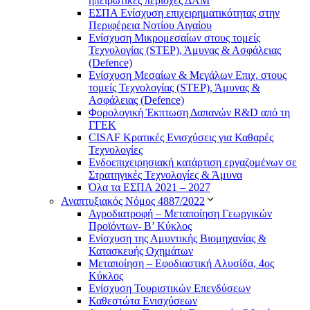
ηπειρωτικές περιοχές ΔΑΜ
ΕΣΠΑ Ενίσχυση επιχειρηματικότητας στην
Περιφέρεια Νοτίου Αιγαίου
Ενίσχυση Μικρομεσαίων στους τομείς
Τεχνολογίας (STEP), Άμυνας & Ασφάλειας
(Defence)
Ενίσχυση Μεσαίων & Μεγάλων Επιχ. στους
τομείς Τεχνολογίας (STEP), Άμυνας &
Ασφάλειας (Defence)
Φορολογική Έκπτωση Δαπανών R&D από τη
ΓΓΕΚ
CISAF Κρατικές Ενισχύσεις για Καθαρές
Τεχνολογίες
Ενδοεπιχειρησιακή κατάρτιση εργαζομένων σε
Στρατηγικές Τεχνολογίες & Άμυνα
Όλα τα ΕΣΠΑ 2021 – 2027
Αναπτυξιακός Νόμος 4887/2022
Αγροδιατροφή – Μεταποίηση Γεωργικών
Προϊόντων- Β’ Κύκλος
Eνίσχυση της Αμυντικής Βιομηχανίας &
Κατασκευής Οχημάτων
Μεταποίηση – Εφοδιαστική Αλυσίδα, 4ος
Κύκλος
Ενίσχυση Τουριστικών Επενδύσεων
Καθεστώτα Ενισχύσεων