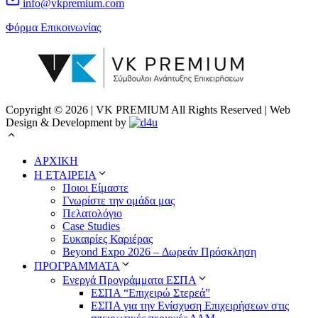
info@vkpremium.com
Φόρμα Eπικοινωνίας
Copyright © 2026 | VK PREMIUM All Rights Reserved | Web
Design & Development by
ΑΡΧΙΚΗ
Η ΕΤΑΙΡΕΙΑ
Ποιοι Είμαστε
Γνωρίστε την ομάδα μας
Πελατολόγιο
Case Studies
Ευκαιρίες Καριέρας
Beyond Expo 2026 – Δωρεάν Πρόσκληση
ΠΡΟΓΡΑΜΜΑΤΑ
Ενεργά Προγράμματα ΕΣΠΑ
ΕΣΠΑ “Επιχειρώ Στερεά”
ΕΣΠΑ για την Ενίσχυση Επιχειρήσεων στις