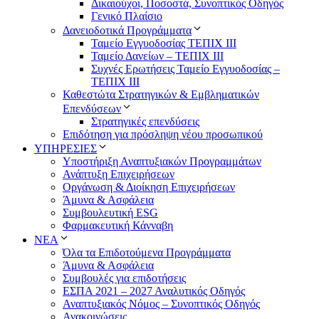
Δικαιούχοι, Ποσοστά, Συνοπτικός Οδηγός
Γενικό Πλαίσιο
Δανειοδοτικά Προγράμματα
Ταμείο Εγγυοδοσίας ΤΕΠΙΧ ΙΙΙ
Ταμείο Δανείων – ΤΕΠΙΧ ΙΙΙ
Συχνές Ερωτήσεις Ταμείο Εγγυοδοσίας –
ΤΕΠΙΧ ΙΙΙ
Καθεστώτα Στρατηγικών & Εμβληματικών
Επενδύσεων
Στρατηγικές επενδύσεις
Επιδότηση για πρόσληψη νέου προσωπικού
ΥΠΗΡΕΣΙΕΣ
Υποστήριξη Αναπτυξιακών Προγραμμάτων
Ανάπτυξη Επιχειρήσεων
Οργάνωση & Διοίκηση Επιχειρήσεων
Άμυνα & Ασφάλεια
Συμβουλευτική ESG
Φαρμακευτική Κάνναβη
ΝΕΑ
Όλα τα Επιδοτούμενα Προγράμματα
Άμυνα & Ασφάλεια
Συμβουλές για επιδοτήσεις
ΕΣΠΑ 2021 – 2027 Αναλυτικός Οδηγός
Αναπτυξιακός Νόμος – Συνοπτικός Οδηγός
Ανακοινώσεις