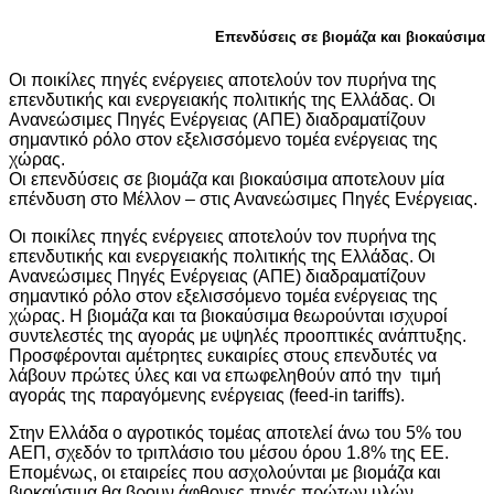
Επενδύσεις σε βιομάζα και βιοκαύσιμα
Οι ποικίλες πηγές ενέργειες αποτελούν τον πυρήνα της
επενδυτικής και ενεργειακής πολιτικής της Ελλάδας. Οι
Ανανεώσιμες Πηγές Ενέργειας (ΑΠΕ) διαδραματίζουν
σημαντικό ρόλο στον εξελισσόμενο τομέα ενέργειας της
χώρας.
Οι επενδύσεις σε βιομάζα και βιοκαύσιμα αποτελουν μία
επένδυση στο Μέλλον – στις Ανανεώσιμες Πηγές Ενέργειας.
Οι ποικίλες πηγές ενέργειες αποτελούν τον πυρήνα της
επενδυτικής και ενεργειακής πολιτικής της Ελλάδας. Οι
Ανανεώσιμες Πηγές Ενέργειας (ΑΠΕ) διαδραματίζουν
σημαντικό ρόλο στον εξελισσόμενο τομέα ενέργειας της
χώρας. Η βιομάζα και τα βιοκαύσιμα θεωρούνται ισχυροί
συντελεστές της αγοράς με υψηλές προοπτικές ανάπτυξης.
Προσφέρονται αμέτρητες ευκαιρίες στους επενδυτές να
λάβουν πρώτες ύλες και να επωφεληθούν από την τιμή
αγοράς της παραγόμενης ενέργειας (feed-in tariffs).
Στην Ελλάδα ο αγροτικός τομέας αποτελεί άνω του 5% του
ΑΕΠ, σχεδόν το τριπλάσιο του μέσου όρου 1.8% της ΕΕ.
Επομένως, οι εταιρείες που ασχολούνται με βιομάζα και
βιοκαύσιμα θα βρουν άφθονες πηγές πρώτων υλών.