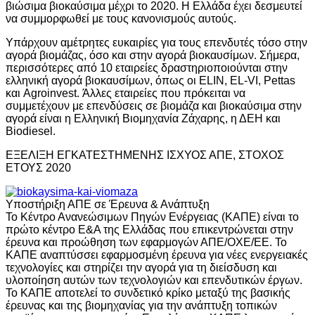
βιώσιμα βιοκαύσιμα μέχρι το 2020. Η Ελλάδα έχει δεσμευτεί
να συμμορφωθεί με τους κανονισμούς αυτούς.
Υπάρχουν αμέτρητες ευκαιρίες για τους επενδυτές τόσο στην
αγορά βιομάζας, όσο και στην αγορά βιοκαυσίμων. Σήμερα,
περισσότερες από 10 εταιρείες δραστηριοποιούνται στην
ελληνική αγορά βιοκαυσίμων, όπως οι ELIN, EL-VI, Pettas
και Agroinvest. Άλλες εταιρείες που πρόκειται να
συμμετέχουν με επενδύσεις σε βιομάζα και βιοκαύσιμα στην
αγορά είναι η Ελληνική Βιομηχανία Ζάχαρης, η ΔΕΗ και
Biodiesel.
ΕΞΕΛΙΞΗ ΕΓΚΑΤΕΣΤΗΜΕΝΗΣ ΙΣΧΥΟΣ ΑΠΕ, ΣΤΟΧΟΣ
ΕΤΟΥΣ 2020
Υποστήριξη ΑΠΕ σε Έρευνα & Ανάπτυξη
Το Κέντρο Ανανεώσιμων Πηγών Ενέργειας (ΚΑΠΕ) είναι το
πρώτο κέντρο Ε&Α της Ελλάδας που επικεντρώνεται στην
έρευνα και προώθηση των εφαρμογών ΑΠΕ/ΟΧΕ/ΕΕ. Το
ΚΑΠΕ αναπτύσσει εφαρμοσμένη έρευνα για νέες ενεργειακές
τεχνολογίες και στηρίζει την αγορά για τη διείσδυση και
υλοποίηση αυτών των τεχνολογιών και επενδυτικών έργων.
Το ΚΑΠΕ αποτελεί το συνδετικό κρίκο μεταξύ της βασικής
έρευνας και της βιομηχανίας για την ανάπτυξη τοπικών