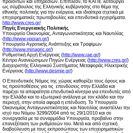
προϊόντων και υπηρεσιών. Επιπλέον, το ΚΑΠΕ λειτουργεί
ως σύμβουλος της Ελληνικής κυβέρνησης στο θέμα της
εθνικής πολιτικής για την ενέργεια, και ιδιαίτερα σχετικά με
επιχειρηματικές πρωτοβουλίες και επενδυτικά εγχειρήματα
.
http://www.cres.gr/
Πηγές Ενεργειακής Πολιτικής
Υπουργείο Οικονομίας, Ανταγωνιστικότητας και Ναυτιλίας
(
http://www.ypoian.gr/
)
Υπουργείο Αγροτικής Ανάπτυξης και Τροφίμων
(
http://www.minagric.gr/
)
Ρυθμιστική Αρχή Ενέργειας (
http://www.rae.gr/
)
Κέντρο Ανανεώσιμων Πηγών Ενέργειας (
http://www.cres.gr/
)
Διαχειριστής Ελληνικού Συστήματος Μεταφοράς Ηλεκτρικής
Ενέργειας (
http://www.desmie.gr/
)
Ο Επενδυτικός Νόμος της χώρας καθορίζει τους όρους και
τις προϋποθέσεις για τις επενδύσεις στην Ελλάδα και
παρέχει τα απαραίτητα επενδυτικά κίνητρα για επενδυτές από
την Ελλάδα και το εξωτερικό ανάλογα με τον κλάδο και την
περιοχή, στην οποία αφορά η επένδυση. Το Υπουργείο
Οικονομίας Ανταγωνιστικότητας και Ναυτιλίας αναστέλλει την
ισχύ του Νόμου 3299/2004 από τις 29/1/2010 και σε
συνεργασία με τα συναρμόδια Υπουργεία, προβαίνει στην
επανεξέταση των ρυθμίσεών του. Μετά και από σχετική
διαβούλευση με τους εκπροσώπους των επιχειρηματικών