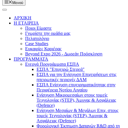
Μενού
ΑΡΧΙΚΗ
Η ΕΤΑΙΡΕΙΑ
Ποιοι Είμαστε
Γνωρίστε την ομάδα μας
Πελατολόγιο
Case Studies
Ευκαιρίες Καριέρας
Beyond Expo 2026 - Δωρεάν Πρόσκληση
ΠΡΟΓΡΑΜΜΑΤΑ
Ενεργά Προγράμματα ΕΣΠΑ
ΕΣΠΑ "Επιχειρώ Στερεά"
ΕΣΠΑ για την Ενίσχυση Επιχειρήσεων στις
ηπειρωτικές περιοχές ΔΑΜ
ΕΣΠΑ Ενίσχυση επιχειρηματικότητας στην
Περιφέρεια Νοτίου Αιγαίου
Ενίσχυση Μικρομεσαίων στους τομείς
Τεχνολογίας (STEP), Άμυνας & Ασφάλειας
(Defence)
Ενίσχυση Μεσαίων & Μεγάλων Επιχ. στους
τομείς Τεχνολογίας (STEP), Άμυνας &
Ασφάλειας (Defence)
Φορολογική Έκπτωση Δαπανών R&D από τη