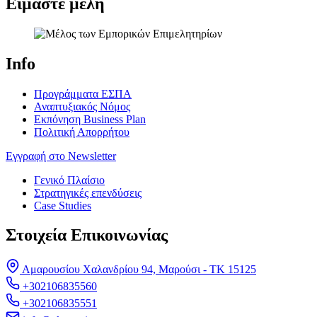
Είμαστε μέλη
Info
Προγράμματα ΕΣΠΑ
Αναπτυξιακός Νόμος
Εκπόνηση Business Plan
Πολιτική Απορρήτου
Εγγραφή στο Newsletter
Γενικό Πλαίσιο
Στρατηγικές επενδύσεις
Case Studies
Στοιχεία Επικοινωνίας
Αμαρουσίου Χαλανδρίου 94, Μαρούσι - ΤΚ 15125
+302106835560
+302106835551