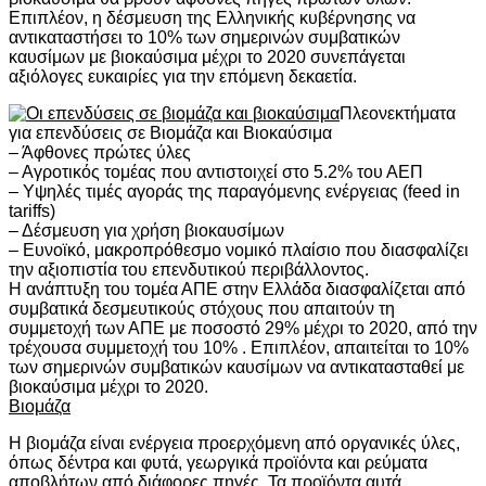
Επιπλέον, η δέσμευση της Ελληνικής κυβέρνησης να
αντικαταστήσει το 10% των σημερινών συμβατικών
καυσίμων με βιοκαύσιμα μέχρι το 2020 συνεπάγεται
αξιόλογες ευκαιρίες για την επόμενη δεκαετία.
Πλεονεκτήματα
για επενδύσεις σε Βιομάζα και Βιοκαύσιμα
– Άφθονες πρώτες ύλες
– Αγροτικός τομέας που αντιστοιχεί στο 5.2% του ΑΕΠ
– Υψηλές τιμές αγοράς της παραγόμενης ενέργειας (feed in
tariffs)
– Δέσμευση για χρήση βιοκαυσίμων
– Ευνοϊκό, μακροπρόθεσμο νομικό πλαίσιο που διασφαλίζει
την αξιοπιστία του επενδυτικού περιβάλλοντος.
Η ανάπτυξη του τομέα ΑΠΕ στην Ελλάδα διασφαλίζεται από
συμβατικά δεσμευτικούς στόχους που απαιτούν τη
συμμετοχή των ΑΠΕ με ποσοστό 29% μέχρι το 2020, από την
τρέχουσα συμμετοχή του 10% . Επιπλέον, απαιτείται το 10%
των σημερινών συμβατικών καυσίμων να αντικατασταθεί με
βιοκαύσιμα μέχρι το 2020.
Βιομάζα
Η βιομάζα είναι ενέργεια προερχόμενη από οργανικές ύλες,
όπως δέντρα και φυτά, γεωργικά προϊόντα και ρεύματα
αποβλήτων από διάφορες πηγές. Τα προϊόντα αυτά