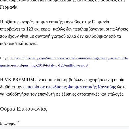
Γερμανία.
Η αξία της αγοράς φαρμακευτικής κάνναβης στην Γερμανία
υπερβαίνει
τα 123 εκ. ευρώ καθώς δεν περιλαμβάνονται οι πωλήσεις
που έχουν γίνει με συνταγή γιατρού αλλά δεν καλύφθηκαν από τα
ασφαλιστικά ταμεία.
Πηγή:
https://mjbizdaily.com/insurance-covered-cannabis-in-germany-sets-fourth-
quarter-record-pushing-2019-total-to-123-million-euros/
Η
VK PREMIUM
είναι εταιρεία συμβούλων επιχειρήσεων η οποία
διαθέτει την
εμπειρία σε επενδύσεις Φαρμακευτικής Κάνναβης
ώστε
να καθοδηγήσει τον επενδυτή σε έξυπνες στρατηγικές και επιλογές.
Φόρμα Επικοινωνίας
*
Επώνυμο: