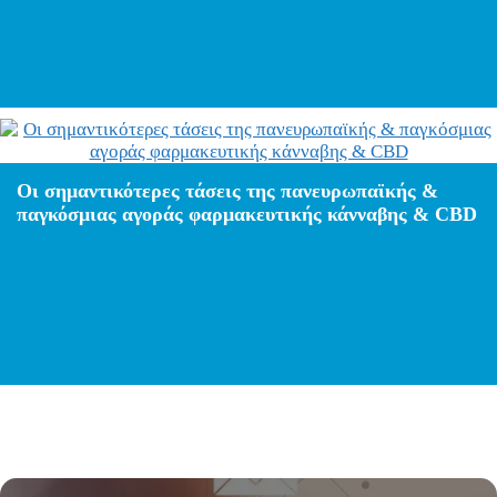
Οι σημαντικότερες τάσεις της πανευρωπαϊκής &
παγκόσμιας αγοράς φαρμακευτικής κάνναβης & CBD