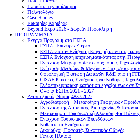
Ποιοι Είμαστε
Γνωρίστε την ομάδα μας
Πελατολόγιο
Case Studies
Ευκαιρίες Καριέρας
Beyond Expo 2026 - Δωρεάν Πρόσκληση
ΠΡΟΓΡΑΜΜΑΤΑ
Ενεργά Προγράμματα ΕΣΠΑ
ΕΣΠΑ "Επιχειρώ Στερεά"
ΕΣΠΑ για την Ενίσχυση Επιχειρήσεων στις ηπει
ΕΣΠΑ Ενίσχυση επιχειρηματικότητας στην Περιφ
Ενίσχυση Μικρομεσαίων στους τομείς Τεχνολογί
Ενίσχυση Μεσαίων & Μεγάλων Επιχ. στους τομεί
Φορολογική Έκπτωση Δαπανών R&D από τη ΓΓ
CISAF Κρατικές Ενισχύσεις για Καθαρές Τεχνολ
Ενδοεπιχειρησιακή κατάρτιση εργαζομένων σε Σ
Όλα τα ΕΣΠΑ 2021 - 2027
Αναπτυξιακός Νόμος 4887/2022
Αγροδιατροφή – Μεταποίηση Γεωργικών Προϊόν
Eνίσχυση της Αμυντικής Βιομηχανίας & Κατασκ
Μεταποίηση - Εφοδιαστική Αλυσίδα, 4ος Κύκλος
Ενίσχυση Τουριστικών Επενδύσεων
Καθεστώτα Ενισχύσεων
Δικαιούχοι, Ποσοστά, Συνοπτικός Οδηγός
Γενικό Πλαίσιο