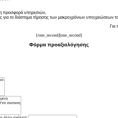
ύς η προσφορά υπηρεσιών,
ους για το διάστημα τήρησης των μακροχρόνιων υποχρεώσεων τ
Για
[/one_second][one_second]
Φόρμα προαξιολόγησης
ε άλλο σχόλιο):