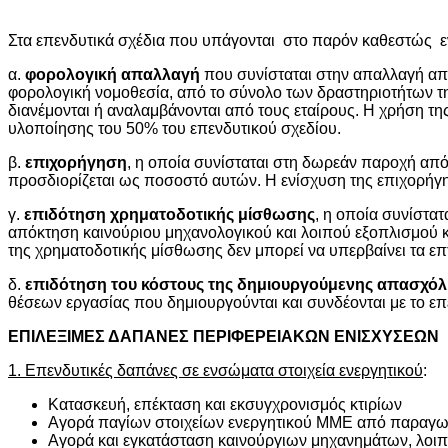
Στα επενδυτικά σχέδια που υπάγονται στο παρόν καθεστώς ε
α.
φορολογική απαλλαγή
που συνίσταται στην απαλλαγή απ
φορολογική νομοθεσία, από το σύνολο των δραστηριοτήτων τ
διανέμονται ή αναλαμβάνονται από τους εταίρους. Η χρήση τ
υλοποίησης του 50% του επενδυτικού σχεδίου.
β.
επιχορήγηση
, η οποία συνίσταται στη δωρεάν παροχή απ
προσδιορίζεται ως ποσοστό αυτών. Η ενίσχυση της επιχορήγη
γ.
επιδότηση χρηματοδοτικής μίσθωσης
, η οποία συνίστα
απόκτηση καινούριου μηχανολογικού και λοιπού εξοπλισμού κ
της χρηματοδοτικής μίσθωσης δεν μπορεί να υπερβαίνει τα επτ
δ.
επιδότηση του κόστους της δημιουργούμενης απασχό
θέσεων εργασίας που δημιουργούνται και συνδέονται με το επε
ΕΠΙΛΕΞΙΜΕΣ ΔΑΠΑΝΕΣ ΠΕΡΙΦΕΡΕΙΑΚΩΝ ΕΝΙΣΧΥΣΕΩΝ
1. Επενδυτικές δαπάνες σε ενσώματα στοιχεία ενεργητικού
:
Κατασκευή, επέκταση και εκσυγχρονισμός κτιρίων
Αγορά παγίων στοιχείων ενεργητικού ΜΜΕ από παραγωγι
Αγορά και εγκατάσταση καινούργιων μηχανημάτων, λοιπ