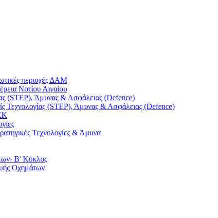
ρωτικές περιοχές ΔΑΜ
έρεια Νοτίου Αιγαίου
ας (STEP), Άμυνας & Ασφάλειας (Defence)
ς Τεχνολογίας (STEP), Άμυνας & Ασφάλειας (Defence)
ΕΚ
ογίες
τρατηγικές Τεχνολογίες & Άμυνα
των- Β' Κύκλος
ευής Οχημάτων