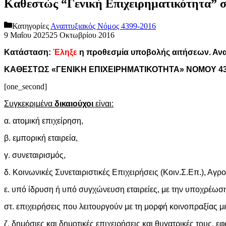
Καθεστώς “Γενική Επιχειρηματικότητα” στ
Κατηγορίες
Αναπτυξιακός Νόμος 4399-2016
9 Μαΐου 2025
25 Οκτωβρίου 2016
Κατάσταση:
Έληξε
η προθεσμία υποβολής αιτήσεων. Ανα
ΚΑΘΕΣΤΩΣ «ΓΕΝΙΚΗ ΕΠΙΧΕΙΡΗΜΑΤΙΚΟΤΗΤΑ» ΝΟΜΟΥ 43
[one_second]
Συγκεκριμένα
δικαιούχοι
είναι:
α. ατομική επιχείρηση,
β. εμπορική εταιρεία,
γ. συνεταιρισμός,
δ. Κοινωνικές Συνεταιριστικές Επιχειρήσεις (Κοιν.Σ.Επ.), Αγ
ε. υπό ίδρυση ή υπό συγχώνευση εταιρείες, με την υποχρέωση
στ. επιχειρήσεις που λειτουργούν με τη μορφή κοινοπραξίας
ζ. δημόσιες και δημοτικές επιχειρήσεις και θυγατρικές τους, ε