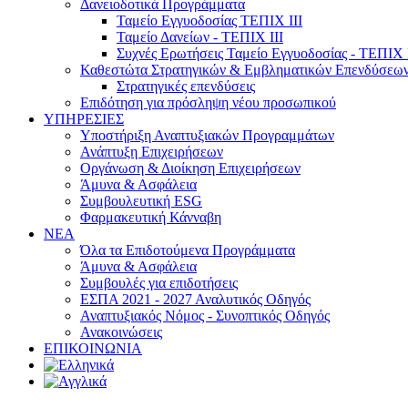
Δανειοδοτικά Προγράμματα
Ταμείο Εγγυοδοσίας ΤΕΠΙΧ ΙΙΙ
Ταμείο Δανείων - ΤΕΠΙΧ ΙΙΙ
Συχνές Ερωτήσεις Ταμείο Εγγυοδοσίας - ΤΕΠΙΧ Ι
Καθεστώτα Στρατηγικών & Εμβληματικών Επενδύσεω
Στρατηγικές επενδύσεις
Επιδότηση για πρόσληψη νέου προσωπικού
ΥΠΗΡΕΣΙΕΣ
Υποστήριξη Αναπτυξιακών Προγραμμάτων
Ανάπτυξη Επιχειρήσεων
Οργάνωση & Διοίκηση Επιχειρήσεων
Άμυνα & Ασφάλεια
Συμβουλευτική ESG
Φαρμακευτική Κάνναβη
ΝΕΑ
Όλα τα Επιδοτούμενα Προγράμματα
Άμυνα & Ασφάλεια
Συμβουλές για επιδοτήσεις
ΕΣΠΑ 2021 - 2027 Αναλυτικός Οδηγός
Αναπτυξιακός Νόμος - Συνοπτικός Οδηγός
Ανακοινώσεις
ΕΠΙΚΟΙΝΩΝΙΑ