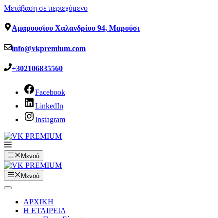
Μετάβαση σε περιεχόμενο
Αμαρουσίου Χαλανδρίου 94, Μαρούσι
info@vkpremium.com
+302106835560
Facebook
LinkedIn
Instagram
Μενού
Μενού
ΑΡΧΙΚΗ
Η ΕΤΑΙΡΕΙΑ