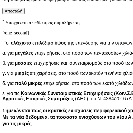
*
Υποχρεωτικά πεδία προς συμπλήρωση
[/one_second]
Το
ελάχιστο
επιλέξιμο ύψος
της επένδυσης για την υπαγωγή
α. για
μεγάλες
επιχειρήσεις, στο ποσό των πεντακοσίων χιλι
β. για
μεσαίες
επιχειρήσεις και συνεταιρισμούς στο ποσό τω
γ. για
μικρές
επιχειρήσεις, στο ποσό των εκατόν πενήντα χιλι
δ. για
πολύ μικρές
επιχειρήσεις, στο ποσό των εκατό χιλιάδω
ε. για τις
Κοινωνικές Συνεταιριστικές Επιχειρήσεις (Κοιν.Σ.
Αγροτικές Εταιρικές Συμπράξεις (ΑΕΣ)
του Ν. 4384/2016 (Α’
Σημειώνεται πως οι κρατικές ενισχύσεις περιφερειακού χα
Με τα νέα δεδομένα, τα ποσοστά ενισχύσεων του νέου Α
για τις μικρές.