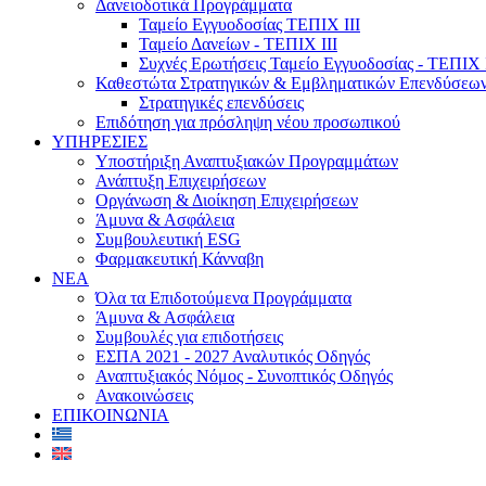
Δανειοδοτικά Προγράμματα
Ταμείο Εγγυοδοσίας ΤΕΠΙΧ ΙΙΙ
Ταμείο Δανείων - ΤΕΠΙΧ ΙΙΙ
Συχνές Ερωτήσεις Ταμείο Εγγυοδοσίας - ΤΕΠΙΧ Ι
Καθεστώτα Στρατηγικών & Εμβληματικών Επενδύσεω
Στρατηγικές επενδύσεις
Επιδότηση για πρόσληψη νέου προσωπικού
ΥΠΗΡΕΣΙΕΣ
Υποστήριξη Αναπτυξιακών Προγραμμάτων
Ανάπτυξη Επιχειρήσεων
Οργάνωση & Διοίκηση Επιχειρήσεων
Άμυνα & Ασφάλεια
Συμβουλευτική ESG
Φαρμακευτική Κάνναβη
ΝΕΑ
Όλα τα Επιδοτούμενα Προγράμματα
Άμυνα & Ασφάλεια
Συμβουλές για επιδοτήσεις
ΕΣΠΑ 2021 - 2027 Αναλυτικός Οδηγός
Αναπτυξιακός Νόμος - Συνοπτικός Οδηγός
Ανακοινώσεις
ΕΠΙΚΟΙΝΩΝΙΑ