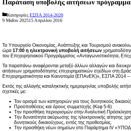
Παράταση υποβολής αιτήσεων πρόγραμμα
Κατηγορίες
ΕΣΠΑ 2014-2020
9 Μαΐου 2025
15 Απριλίου 2016
Το Υπουργείο Οικονομίας, Ανάπτυξης και Τουρισμού ανακοίνωσε
ώρα
17:00
η ηλεκτρονική υποβολή
αιτήσεων
χρηματοδότησ
του Επιχειρησιακού Προγράμματος «Ανταγωνιστικότητα, Επιχ
Τα παραπάνω αναφέρονται μεταξύ άλλων αλλαγών και διευκρ
αιτήσεων χρηματοδότησης επιχειρηματικών σχεδίων στη Δρά
Επιχειρηματικότητα και Καινοτομία (ΕΠΑνΕΚ)», ΕΣΠΑ 2014 –
Εκτός της αλλαγής καταληκτικής ημερομηνίας υποβολής αιτ
σχετικές με:
Τον ορισμό των κατηγοριών για τους δυνητικούς δικαιο
Προϋποθέσεις και όρους συμμετοχής (Κεφ 5-6)
Την προσθήκη περιορισμών στην Αναλυτική Πρόσκληση ω
Την δυνατότητα ακύρωσης της ηλεκτρονικής αίτησης χρ
δυνητικούς δικαιούχους, εντός της προθεσμίας.
Την προσθήκη νέων σημείων στο Παράρτημα IV 