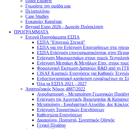
Ποιοι Είμαστε
Γνωρίστε την ομάδα μας
Πελατολόγιο
Case Studies
Ευκαιρίες Καριέρας
Beyond Expo 2026 - Δωρεάν Πρόσκληση
ΠΡΟΓΡΑΜΜΑΤΑ
Ενεργά Προγράμματα ΕΣΠΑ
ΕΣΠΑ "Επιχειρώ Στερεά"
ΕΣΠΑ για την Ενίσχυση Επιχειρήσεων στις ηπει
ΕΣΠΑ Ενίσχυση επιχειρηματικότητας στην Περιφ
Ενίσχυση Μικρομεσαίων στους τομείς Τεχνολογί
Ενίσχυση Μεσαίων & Μεγάλων Επιχ. στους τομεί
Φορολογική Έκπτωση Δαπανών R&D από τη ΓΓ
CISAF Κρατικές Ενισχύσεις για Καθαρές Τεχνολ
Ενδοεπιχειρησιακή κατάρτιση εργαζομένων σε Σ
Όλα τα ΕΣΠΑ 2021 - 2027
Αναπτυξιακός Νόμος 4887/2022
Αγροδιατροφή – Μεταποίηση Γεωργικών Προϊόν
Eνίσχυση της Αμυντικής Βιομηχανίας & Κατασκ
Μεταποίηση - Εφοδιαστική Αλυσίδα, 4ος Κύκλος
Ενίσχυση Τουριστικών Επενδύσεων
Καθεστώτα Ενισχύσεων
Δικαιούχοι, Ποσοστά, Συνοπτικός Οδηγός
Γενικό Πλαίσιο