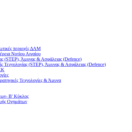
ρωτικές περιοχές ΔΑΜ
έρεια Νοτίου Αιγαίου
ας (STEP), Άμυνας & Ασφάλειας (Defence)
ς Τεχνολογίας (STEP), Άμυνας & Ασφάλειας (Defence)
ΕΚ
ογίες
τρατηγικές Τεχνολογίες & Άμυνα
των- Β' Κύκλος
ευής Οχημάτων