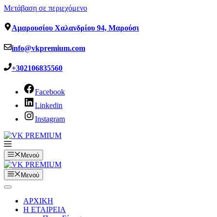
Μετάβαση σε περιεχόμενο
Αμαρουσίου Χαλανδρίου 94, Μαρούσι
info@vkpremium.com
+302106835560
Facebook
Linkedin
Instagram
Μενού
Μενού
ΑΡΧΙΚΗ
Η ΕΤΑΙΡΕΙΑ