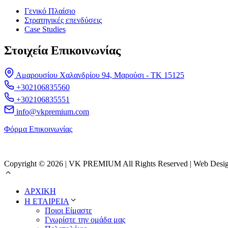
Γενικό Πλαίσιο
Στρατηγικές επενδύσεις
Case Studies
Στοιχεία Επικοινωνίας
Αμαρουσίου Χαλανδρίου 94, Μαρούσι - ΤΚ 15125
+302106835560
+302106835551
info@vkpremium.com
Φόρμα Eπικοινωνίας
Copyright © 2026 | VK PREMIUM All Rights Reserved | Web Desi
ΑΡΧΙΚΗ
Η ΕΤΑΙΡΕΙΑ
Ποιοι Είμαστε
Γνωρίστε την ομάδα μας