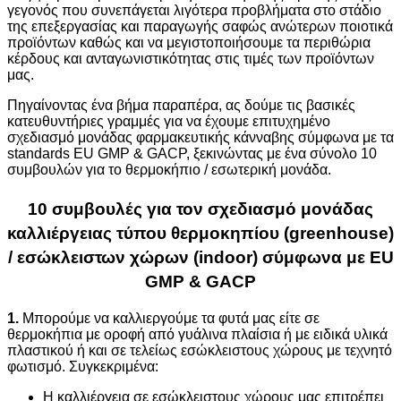
γεγονός που συνεπάγεται λιγότερα προβλήματα στο στάδιο
της επεξεργασίας και παραγωγής σαφώς ανώτερων ποιοτικά
προϊόντων καθώς και να μεγιστοποιήσουμε τα περιθώρια
κέρδους και ανταγωνιστικότητας στις τιμές των προϊόντων
μας.
Πηγαίνοντας ένα βήμα παραπέρα, ας δούμε τις βασικές
κατευθυντήριες γραμμές για να έχουμε επιτυχημένο
σχεδιασμό μονάδας φαρμακευτικής κάνναβης σύμφωνα με τα
standards EU GMP & GACP, ξεκινώντας με ένα σύνολο 10
συμβουλών για το θερμοκήπιο / εσωτερική μονάδα.
10 συμβουλές για τον σχεδιασμό μονάδας
καλλιέργειας τύπου θερμοκηπίου (greenhouse)
/ εσώκλειστων χώρων (indoor) σύμφωνα με EU
GMP & GACP
1.
Μπορούμε να καλλιεργούμε τα φυτά μας είτε σε
θερμοκήπια με οροφή από γυάλινα πλαίσια ή με ειδικά υλικά
πλαστικού ή και σε τελείως εσώκλειστους χώρους με τεχνητό
φωτισμό. Συγκεκριμένα:
Η καλλιέργεια σε εσώκλειστους χώρους μας επιτρέπει