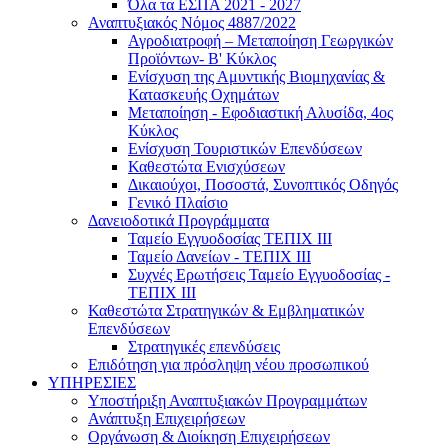
Όλα τα ΕΣΠΑ 2021 - 2027
Αναπτυξιακός Νόμος 4887/2022
Αγροδιατροφή – Μεταποίηση Γεωργικών
Προϊόντων- Β' Κύκλος
Eνίσχυση της Αμυντικής Βιομηχανίας &
Κατασκευής Οχημάτων
Μεταποίηση - Εφοδιαστική Αλυσίδα, 4ος
Κύκλος
Ενίσχυση Τουριστικών Επενδύσεων
Καθεστώτα Ενισχύσεων
Δικαιούχοι, Ποσοστά, Συνοπτικός Οδηγός
Γενικό Πλαίσιο
Δανειοδοτικά Προγράμματα
Ταμείο Εγγυοδοσίας ΤΕΠΙΧ ΙΙΙ
Ταμείο Δανείων - ΤΕΠΙΧ ΙΙΙ
Συχνές Ερωτήσεις Ταμείο Εγγυοδοσίας -
ΤΕΠΙΧ ΙΙΙ
Καθεστώτα Στρατηγικών & Εμβληματικών
Επενδύσεων
Στρατηγικές επενδύσεις
Επιδότηση για πρόσληψη νέου προσωπικού
ΥΠΗΡΕΣΙΕΣ
Υποστήριξη Αναπτυξιακών Προγραμμάτων
Ανάπτυξη Επιχειρήσεων
Οργάνωση & Διοίκηση Επιχειρήσεων