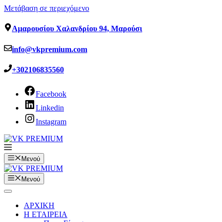
Μετάβαση σε περιεχόμενο
Αμαρουσίου Χαλανδρίου 94, Μαρούσι
info@vkpremium.com
+302106835560
Facebook
Linkedin
Instagram
Μενού
Μενού
ΑΡΧΙΚΗ
Η ΕΤΑΙΡΕΙΑ