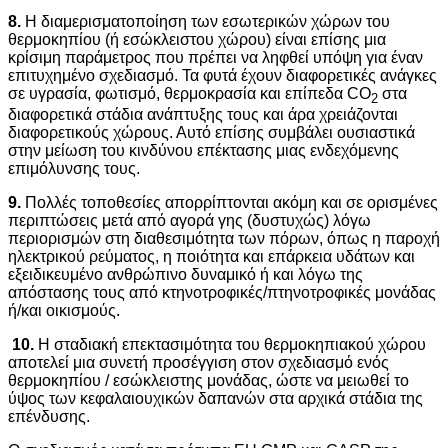
8.
Η διαμερισματοποίηση των εσωτερικών χώρων του
θερμοκηπίου (ή εσώκλειστου χώρου) είναι επίσης μια
κρίσιμη παράμετρος που πρέπει να ληφθεί υπόψη για έναν
επιτυχημένο σχεδιασμό. Τα φυτά έχουν διαφορετικές ανάγκες
σε υγρασία, φωτισμό, θερμοκρασία και επίπεδα CO
στα
2
διαφορετικά στάδια ανάπτυξης τους και άρα χρειάζονται
διαφορετικούς χώρους. Αυτό επίσης συμβάλει ουσιαστικά
στην μείωση του κινδύνου επέκτασης μιας ενδεχόμενης
επιμόλυνσης τους.
9.
Πολλές τοποθεσίες απορρίπτονται ακόμη και σε ορισμένες
περιπτώσεις μετά από αγορά γης (δυστυχώς) λόγω
περιορισμών στη διαθεσιμότητα των πόρων, όπως η παροχή
ηλεκτρικού ρεύματος, η ποιότητα και επάρκεια υδάτων και
εξειδικευμένο ανθρώπινο δυναμικό ή και λόγω της
απόστασης τους από κτηνοτροφικές/πτηνοτροφικές μονάδας
ή/και οικισμούς.
10.
Η σταδιακή επεκτασιμότητα του θερμοκηπιακού χώρου
αποτελεί μια συνετή προσέγγιση στον σχεδιασμό ενός
θερμοκηπίου / εσώκλειστης μονάδας, ώστε να μειωθεί το
ύψος των κεφαλαιουχικών δαπανών στα αρχικά στάδια της
επένδυσης.