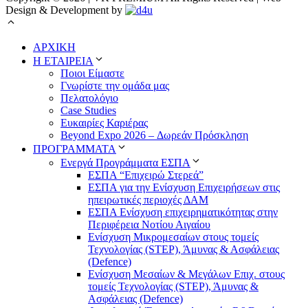
Design & Development by
ΑΡΧΙΚΗ
Η ΕΤΑΙΡΕΙΑ
Ποιοι Είμαστε
Γνωρίστε την ομάδα μας
Πελατολόγιο
Case Studies
Ευκαιρίες Καριέρας
Beyond Expo 2026 – Δωρεάν Πρόσκληση
ΠΡΟΓΡΑΜΜΑΤΑ
Ενεργά Προγράμματα ΕΣΠΑ
ΕΣΠΑ “Επιχειρώ Στερεά”
ΕΣΠΑ για την Ενίσχυση Επιχειρήσεων στις
ηπειρωτικές περιοχές ΔΑΜ
ΕΣΠΑ Ενίσχυση επιχειρηματικότητας στην
Περιφέρεια Νοτίου Αιγαίου
Ενίσχυση Μικρομεσαίων στους τομείς
Τεχνολογίας (STEP), Άμυνας & Ασφάλειας
(Defence)
Ενίσχυση Μεσαίων & Μεγάλων Επιχ. στους
τομείς Τεχνολογίας (STEP), Άμυνας &
Ασφάλειας (Defence)