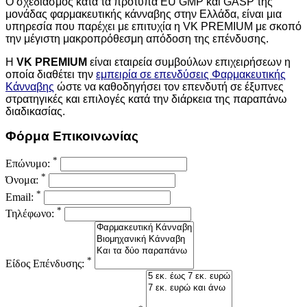
Ο σχεδιασμός κατά τα πρότυπα EU GMP και GASP της
μονάδας φαρμακευτικής κάνναβης στην Ελλάδα, είναι μια
υπηρεσία που παρέχει με επιτυχία η VK PREMIUM με σκοπό
την μέγιστη μακροπρόθεσμη απόδοση της επένδυσης.
Η
VK PREMIUM
είναι εταιρεία συμβούλων επιχειρήσεων η
οποία διαθέτει την
εμπειρία σε επενδύσεις Φαρμακευτικής
Κάνναβης
ώστε
να καθοδηγήσει τον επενδυτή σε έξυπνες
στρατηγικές και επιλογές κατά την διάρκεια της παραπάνω
διαδικασίας.
Φόρμα Επικοινωνίας
*
Επώνυμο:
*
Όνομα:
*
Email:
*
Τηλέφωνο:
*
Είδος Επένδυσης: