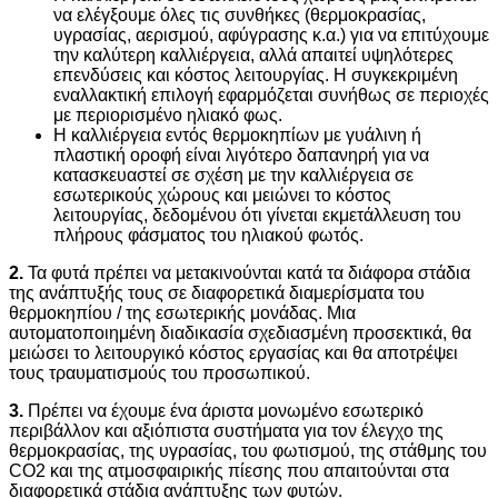
να ελέγξουμε όλες τις συνθήκες (θερμοκρασίας,
υγρασίας, αερισμού, αφύγρασης κ.α.) για να επιτύχουμε
την καλύτερη καλλιέργεια, αλλά απαιτεί υψηλότερες
επενδύσεις και κόστος λειτουργίας. Η συγκεκριμένη
εναλλακτική επιλογή εφαρμόζεται συνήθως σε περιοχές
με περιορισμένο ηλιακό φως.
Η καλλιέργεια εντός θερμοκηπίων με γυάλινη ή
πλαστική οροφή είναι λιγότερο δαπανηρή για να
κατασκευαστεί σε σχέση με την καλλιέργεια σε
εσωτερικούς χώρους και μειώνει το κόστος
λειτουργίας, δεδομένου ότι γίνεται εκμετάλλευση του
πλήρους φάσματος του ηλιακού φωτός.
2.
Τα φυτά πρέπει να μετακινούνται κατά τα διάφορα στάδια
της ανάπτυξής τους σε διαφορετικά διαμερίσματα του
θερμοκηπίου / της εσωτερικής μονάδας. Μια
αυτοματοποιημένη διαδικασία σχεδιασμένη προσεκτικά, θα
μειώσει το λειτουργικό κόστος εργασίας και θα αποτρέψει
τους τραυματισμούς του προσωπικού.
3.
Πρέπει να έχουμε ένα άριστα μονωμένο εσωτερικό
περιβάλλον και αξιόπιστα συστήματα για τον έλεγχο της
θερμοκρασίας, της υγρασίας, του φωτισμού, της στάθμης του
CO2 και της ατμοσφαιρικής πίεσης που απαιτούνται στα
διαφορετικά στάδια ανάπτυξης των φυτών.