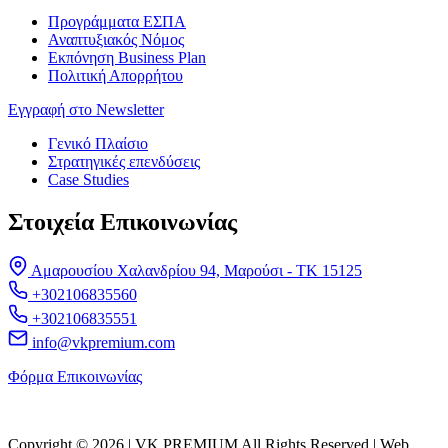
Προγράμματα ΕΣΠΑ
Αναπτυξιακός Νόμος
Εκπόνηση Business Plan
Πολιτική Απορρήτου
Εγγραφή στο Newsletter
Γενικό Πλαίσιο
Στρατηγικές επενδύσεις
Case Studies
Στοιχεία Επικοινωνίας
Αμαρουσίου Χαλανδρίου 94, Μαρούσι - ΤΚ 15125
+302106835560
+302106835551
info@vkpremium.com
Φόρμα Eπικοινωνίας
Copyright © 2026 | VK PREMIUM All Rights Reserved | Web