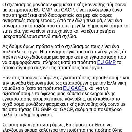
O σχεδιασμός μονάδων φαρμακευτικής κάνναβης σύμφωνα
με τα πρότυπα EU GMP και GACP, είναι πολύπλοκο έργο
που επηρεάζεται από διαφορετικές και μερικές φορές
αντιφατικές παραμέτρους. Από την άλλη πλευρά, είναι ένα
συναρπαστικό ταξίδι που απαιτεί μεγάλη δημιουργικότητα και
εμπειρία, για να είναι επιτυχημένο και να εξυπηρετήσει
μακροπρόθεσμα επενδυτικά σχέδια.
Ας δούμε όμως πρώτα γιατί ο σχεδιασμός τους είναι ένα
πολύπλοκο έργο. Η απάντηση έγκειται στο απλό γεγονός ότι
πρέπει να σχεδιάσουμε μια φαρμακευτική εγκατάσταση που
να συμμορφώνεται πλήρως κατά τα πρότυπα
EU GMP
το
όποιο σίγουρα αυξάνει τις απαιτήσεις του έργου.
Εάν στις προαναφερόμενες εγκαταστάσεις, προσθέσουμε και
την μονάδα θερμοκηπίου ως απαιτούμενης με την Ελληνική
νομοθεσία (κατά τα πρότυπα
EU GACP
), και για να
αξιοποιήσουμε το όφελος μιας κάθετα ολοκληρωμένης
εγκατάστασης φαρμακευτικής κάνναβης, αυτό καθιστά το
σχεδιασμό μονάδων φαρμακευτικής κάνναβης σύμφωνα με
τις απαιτήσεις EU GMP και GACP, ακόμα πιο πολύπλοκο
αλλά και «δημιουργικό».
Σε αυτή την περίπτωση όμως, θα είμαστε σε θέση να
ελέγξουμε ακόμα καλύτερα την ποιότητα της πρώτης ύλης