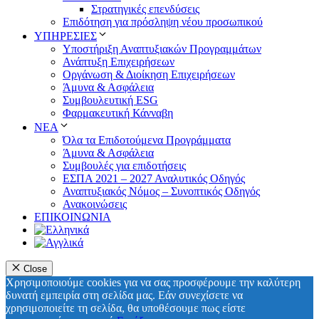
Στρατηγικές επενδύσεις
Επιδότηση για πρόσληψη νέου προσωπικού
ΥΠΗΡΕΣΙΕΣ
Υποστήριξη Αναπτυξιακών Προγραμμάτων
Ανάπτυξη Επιχειρήσεων
Οργάνωση & Διοίκηση Επιχειρήσεων
Άμυνα & Ασφάλεια
Συμβουλευτική ESG
Φαρμακευτική Κάνναβη
ΝΕΑ
Όλα τα Επιδοτούμενα Προγράμματα
Άμυνα & Ασφάλεια
Συμβουλές για επιδοτήσεις
ΕΣΠΑ 2021 – 2027 Αναλυτικός Οδηγός
Αναπτυξιακός Νόμος – Συνοπτικός Οδηγός
Ανακοινώσεις
ΕΠΙΚΟΙΝΩΝΙΑ
Close
Χρησιμοποιούμε cookies για να σας προσφέρουμε την καλύτερη
δυνατή εμπειρία στη σελίδα μας. Εάν συνεχίσετε να
χρησιμοποιείτε τη σελίδα, θα υποθέσουμε πως είστε