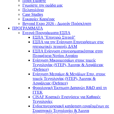
Ποιοι Είμαστε
Γνωρίστε την ομάδα μας
Πελατολόγιο
Case Studies
Ευκαιρίες Καριέρας
Beyond Expo 2026 - Δωρεάν Πρόσκληση
ΠΡΟΓΡΑΜΜΑΤΑ
Ενεργά Προγράμματα ΕΣΠΑ
ΕΣΠΑ "Επιχειρώ Στερεά"
ΕΣΠΑ για την Ενίσχυση Επιχειρήσεων στις
ηπειρωτικές περιοχές ΔΑΜ
ΕΣΠΑ Ενίσχυση επιχειρηματικότητας στην
Περιφέρεια Νοτίου Αιγαίου
Ενίσχυση Μικρομεσαίων στους τομείς
Τεχνολογίας (STEP), Άμυνας & Ασφάλειας
(Defence)
Ενίσχυση Μεσαίων & Μεγάλων Επιχ. στους
τομείς Τεχνολογίας (STEP), Άμυνας &
Ασφάλειας (Defence)
Φορολογική Έκπτωση Δαπανών R&D από τη
ΓΓΕΚ
CISAF Κρατικές Ενισχύσεις για Καθαρές
Τεχνολογίες
Ενδοεπιχειρησιακή κατάρτιση εργαζομένων σε
Στρατηγικές Τεχνολογίες & Άμυνα