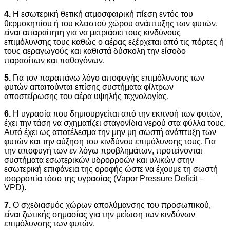
4.
Η εσωτερική θετική ατμοσφαιρική πίεση εντός του
θερμοκηπίου ή του κλειστού χώρου ανάπτυξης των φυτών,
είναι απαραίτητη για να μετριάσει τους κινδύνους
επιμόλυνσης τους καθώς ο αέρας εξέρχεται από τις πόρτες ή
τους αεραγωγούς και καθιστά δύσκολη την είσοδο
παρασίτων και παθογόνων.
5.
Για τον παραπάνω λόγο αποφυγής επιμόλυνσης των
φυτών απαιτούνται επίσης συστήματα φίλτρων
αποστείρωσης του αέρα υψηλής τεχνολογίας.
6.
Η υγρασία που δημιουργείται από την εκπνοή των φυτών,
έχει την τάση να σχηματίζει σταγονίδια νερού στα φύλλα τους.
Αυτό έχει ως αποτέλεσμα την μην μη σωστή ανάπτυξη των
φυτών και την αύξηση του κινδύνου επιμόλυνσης τους. Για
την αποφυγή των εν λόγω προβλημάτων, προτείνονται
συστήματα εσωτερικών υδρορροών και υλικών στην
εσωτερική επιφάνεια της οροφής ώστε να έχουμε τη σωστή
ισορροπία τόσο της υγρασίας (Vapor Pressure Deficit –
VPD).
7.
Ο σχεδιασμός χώρων απολύμανσης του προσωπικού,
είναι ζωτικής σημασίας για την μείωση των κινδύνων
επιμόλυνσης των φυτών.