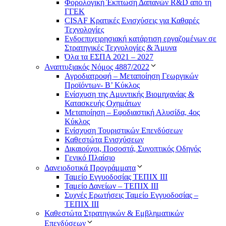
Φορολογική Έκπτωση Δαπανών R&D από τη
ΓΓΕΚ
CISAF Κρατικές Ενισχύσεις για Καθαρές
Τεχνολογίες
Ενδοεπιχειρησιακή κατάρτιση εργαζομένων σε
Στρατηγικές Τεχνολογίες & Άμυνα
Όλα τα ΕΣΠΑ 2021 – 2027
Αναπτυξιακός Νόμος 4887/2022
Αγροδιατροφή – Μεταποίηση Γεωργικών
Προϊόντων- Β’ Κύκλος
Eνίσχυση της Αμυντικής Βιομηχανίας &
Κατασκευής Οχημάτων
Μεταποίηση – Εφοδιαστική Αλυσίδα, 4ος
Κύκλος
Ενίσχυση Τουριστικών Επενδύσεων
Καθεστώτα Ενισχύσεων
Δικαιούχοι, Ποσοστά, Συνοπτικός Οδηγός
Γενικό Πλαίσιο
Δανειοδοτικά Προγράμματα
Ταμείο Εγγυοδοσίας ΤΕΠΙΧ ΙΙΙ
Ταμείο Δανείων – ΤΕΠΙΧ ΙΙΙ
Συχνές Ερωτήσεις Ταμείο Εγγυοδοσίας –
ΤΕΠΙΧ ΙΙΙ
Καθεστώτα Στρατηγικών & Εμβληματικών
Επενδύσεων