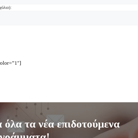
χόλιο):
color=”1″]
 όλα τα νέα επιδοτούμενα
γράμματα!