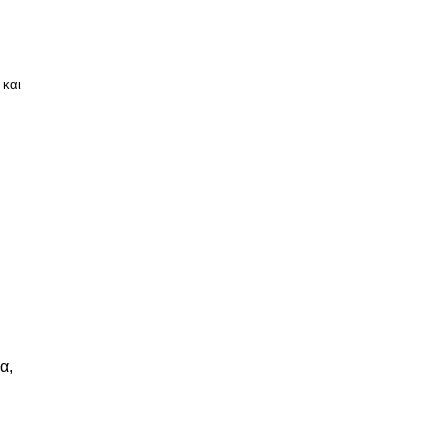
 και
α,