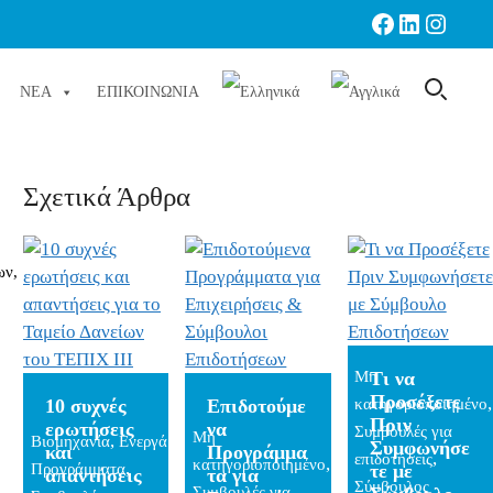
Facebook
LinkedIn
Instag
ΝΕΑ
ΕΠΙΚΟΙΝΩΝΙΑ
Σχετικά Άρθρα
ων,
Μη
Τι να
Προσέξετε
,
10 συχνές
Επιδοτούμε
κατηγοριοποιημένο
Πριν
ερωτήσεις
να
Συμβουλές για
Μη
,
Βιομηχανία
Ενεργά
Συμφωνήσε
και
Προγράμμα
,
επιδοτήσεις
,
κατηγοριοποιημένο
,
Προγράμματα
τε με
απαντήσεις
τα για
Σύμβουλος
Συμβουλές για