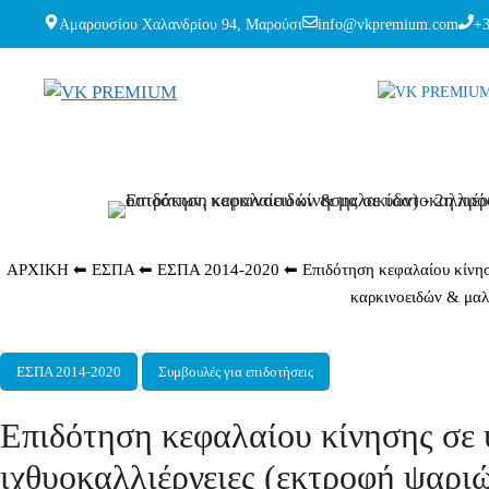
Μετάβαση
Αμαρουσίου Χαλανδρίου 94, Μαρούσι
info@vkpremium.com
+
σε
περιεχόμενο
ΑΡΧΙΚΗ
⬅
ΕΣΠΑ
⬅
ΕΣΠΑ 2014-2020
⬅
Επιδότηση κεφαλαίου κίνησ
καρκινοειδών & μαλ
Κατηγορίες
,
ΕΣΠΑ 2014-2020
Συμβουλές για επιδοτήσεις
Exact matches only
Επιδότηση κεφαλαίου κίνησης σε 
Search in title
ιχθυοκαλλιέργειες (εκτροφή ψαρι
Search in content