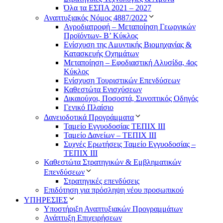
Όλα τα ΕΣΠΑ 2021 – 2027
Αναπτυξιακός Νόμος 4887/2022
Αγροδιατροφή – Μεταποίηση Γεωργικών
Προϊόντων- Β’ Κύκλος
Eνίσχυση της Αμυντικής Βιομηχανίας &
Κατασκευής Οχημάτων
Μεταποίηση – Εφοδιαστική Αλυσίδα, 4ος
Κύκλος
Ενίσχυση Τουριστικών Επενδύσεων
Καθεστώτα Ενισχύσεων
Δικαιούχοι, Ποσοστά, Συνοπτικός Οδηγός
Γενικό Πλαίσιο
Δανειοδοτικά Προγράμματα
Ταμείο Εγγυοδοσίας ΤΕΠΙΧ ΙΙΙ
Ταμείο Δανείων – ΤΕΠΙΧ ΙΙΙ
Συχνές Ερωτήσεις Ταμείο Εγγυοδοσίας –
ΤΕΠΙΧ ΙΙΙ
Καθεστώτα Στρατηγικών & Εμβληματικών
Επενδύσεων
Στρατηγικές επενδύσεις
Επιδότηση για πρόσληψη νέου προσωπικού
ΥΠΗΡΕΣΙΕΣ
Υποστήριξη Αναπτυξιακών Προγραμμάτων
Ανάπτυξη Επιχειρήσεων