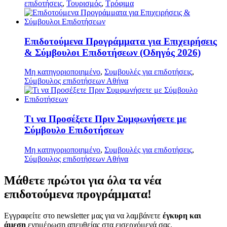
επιδοτήσεις
,
Τουρισμός
,
Τρόφιμα
Επιδοτούμενα Προγράμματα για Επιχειρήσεις
& Σύμβουλοι Επιδοτήσεων (Οδηγός 2026)
Μη κατηγοριοποιημένο
,
Συμβουλές για επιδοτήσεις
,
Σύμβουλος επιδοτήσεων Αθήνα
Τι να Προσέξετε Πριν Συμφωνήσετε με
Σύμβουλο Επιδοτήσεων
Μη κατηγοριοποιημένο
,
Συμβουλές για επιδοτήσεις
,
Σύμβουλος επιδοτήσεων Αθήνα
Μάθετε
πρώτοι
για όλα τα νέα
επιδοτούμενα προγράμματα!
Εγγραφείτε στο newsletter μας για να λαμβάνετε
έγκυρη και
άμεση
ενημέρωση απευθείας στα εισερχόμενά σας.