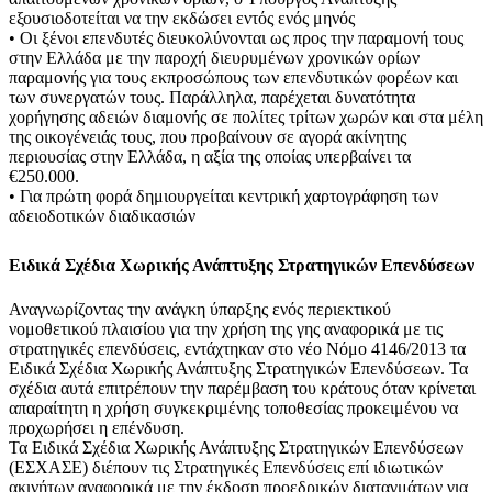
εξουσιοδοτείται να την εκδώσει εντός ενός μηνός
• Οι ξένοι επενδυτές διευκολύνονται ως προς την παραμονή τους
στην Ελλάδα με την παροχή διευρυμένων χρονικών ορίων
παραμονής για τους εκπροσώπους των επενδυτικών φορέων και
των συνεργατών τους. Παράλληλα, παρέχεται δυνατότητα
χορήγησης αδειών διαμονής σε πολίτες τρίτων χωρών και στα μέλη
της οικογένειάς τους, που προβαίνουν σε αγορά ακίνητης
περιουσίας στην Ελλάδα, η αξία της οποίας υπερβαίνει τα
€250.000.
• Για πρώτη φορά δημιουργείται κεντρική χαρτογράφηση των
αδειοδοτικών διαδικασιών
Ειδικά Σχέδια Χωρικής Ανάπτυξης Στρατηγικών Επενδύσεων
Αναγνωρίζοντας την ανάγκη ύπαρξης ενός περιεκτικού
νομοθετικού πλαισίου για την χρήση της γης αναφορικά με τις
στρατηγικές επενδύσεις, εντάχτηκαν στο νέο Νόμο 4146/2013 τα
Ειδικά Σχέδια Χωρικής Ανάπτυξης Στρατηγικών Επενδύσεων. Τα
σχέδια αυτά επιτρέπουν την παρέμβαση του κράτους όταν κρίνεται
απαραίτητη η χρήση συγκεκριμένης τοποθεσίας προκειμένου να
προχωρήσει η επένδυση.
Τα Ειδικά Σχέδια Χωρικής Ανάπτυξης Στρατηγικών Επενδύσεων
(ΕΣΧΑΣΕ) διέπουν τις Στρατηγικές Επενδύσεις επί ιδιωτικών
ακινήτων αναφορικά με την έκδοση προεδρικών διαταγμάτων για