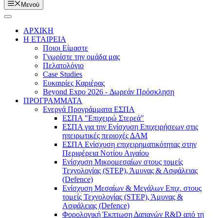
Μενού
ΑΡΧΙΚΗ
Η ΕΤΑΙΡΕΙΑ
Ποιοι Είμαστε
Γνωρίστε την ομάδα μας
Πελατολόγιο
Case Studies
Ευκαιρίες Καριέρας
Beyond Expo 2026 - Δωρεάν Πρόσκληση
ΠΡΟΓΡΑΜΜΑΤΑ
Ενεργά Προγράμματα ΕΣΠΑ
ΕΣΠΑ "Επιχειρώ Στερεά"
ΕΣΠΑ για την Ενίσχυση Επιχειρήσεων στις
ηπειρωτικές περιοχές ΔΑΜ
ΕΣΠΑ Ενίσχυση επιχειρηματικότητας στην
Περιφέρεια Νοτίου Αιγαίου
Ενίσχυση Μικρομεσαίων στους τομείς
Τεχνολογίας (STEP), Άμυνας & Ασφάλειας
(Defence)
Ενίσχυση Μεσαίων & Μεγάλων Επιχ. στους
τομείς Τεχνολογίας (STEP), Άμυνας &
Ασφάλειας (Defence)
Φορολογική Έκπτωση Δαπανών R&D από τη