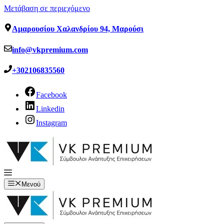
Μετάβαση σε περιεχόμενο
Αμαρουσίου Χαλανδρίου 94, Μαρούσι
info@vkpremium.com
+302106835560
Facebook
Linkedin
Instagram
Μενού