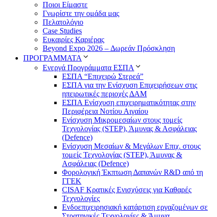
Ποιοι Είμαστε
Γνωρίστε την ομάδα μας
Πελατολόγιο
Case Studies
Ευκαιρίες Καριέρας
Beyond Expo 2026 – Δωρεάν Πρόσκληση
ΠΡΟΓΡΑΜΜΑΤΑ
Ενεργά Προγράμματα ΕΣΠΑ
ΕΣΠΑ “Επιχειρώ Στερεά”
ΕΣΠΑ για την Ενίσχυση Επιχειρήσεων στις
ηπειρωτικές περιοχές ΔΑΜ
ΕΣΠΑ Ενίσχυση επιχειρηματικότητας στην
Περιφέρεια Νοτίου Αιγαίου
Ενίσχυση Μικρομεσαίων στους τομείς
Τεχνολογίας (STEP), Άμυνας & Ασφάλειας
(Defence)
Ενίσχυση Μεσαίων & Μεγάλων Επιχ. στους
τομείς Τεχνολογίας (STEP), Άμυνας &
Ασφάλειας (Defence)
Φορολογική Έκπτωση Δαπανών R&D από τη
ΓΓΕΚ
CISAF Κρατικές Ενισχύσεις για Καθαρές
Τεχνολογίες
Ενδοεπιχειρησιακή κατάρτιση εργαζομένων σε
Στρατηγικές Τεχνολογίες & Άμυνα