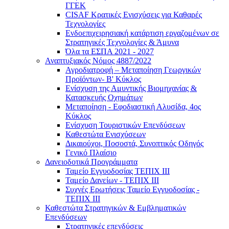
ΓΓΕΚ
CISAF Κρατικές Ενισχύσεις για Καθαρές
Τεχνολογίες
Ενδοεπιχειρησιακή κατάρτιση εργαζομένων σε
Στρατηγικές Τεχνολογίες & Άμυνα
Όλα τα ΕΣΠΑ 2021 - 2027
Αναπτυξιακός Νόμος 4887/2022
Αγροδιατροφή – Μεταποίηση Γεωργικών
Προϊόντων- Β' Κύκλος
Eνίσχυση της Αμυντικής Βιομηχανίας &
Κατασκευής Οχημάτων
Μεταποίηση - Εφοδιαστική Αλυσίδα, 4ος
Κύκλος
Ενίσχυση Τουριστικών Επενδύσεων
Καθεστώτα Ενισχύσεων
Δικαιούχοι, Ποσοστά, Συνοπτικός Οδηγός
Γενικό Πλαίσιο
Δανειοδοτικά Προγράμματα
Ταμείο Εγγυοδοσίας ΤΕΠΙΧ ΙΙΙ
Ταμείο Δανείων - ΤΕΠΙΧ ΙΙΙ
Συχνές Ερωτήσεις Ταμείο Εγγυοδοσίας -
ΤΕΠΙΧ ΙΙΙ
Καθεστώτα Στρατηγικών & Εμβληματικών
Επενδύσεων
Στρατηγικές επενδύσεις