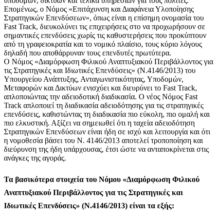
υποδομών, δικτύων και τελικά υπηρεσιών για τους πολίτες.
Επομένως, ο Νόμος «Επιτάχυνση και Διαφάνεια Υλοποίησης
Στρατηγικών Επενδύσεων», όπως είναι η επίσημη ονομασία του
Fast Track, διευκολύνει τις επιχειρήσεις στο να προχωρήσουν σε
σημαντικές επενδύσεις χωρίς τις καθυστερήσεις που προκύπτουν
από τη γραφειοκρατία και το νομικό πλαίσιο, τους κύριο λόγους
δηλαδή που αποθάρρυναν τους επενδυτές πρωτύτερα.
Ο Νόμος «Διαμόρφωση Φιλικού Αναπτυξιακού Περιβάλλοντος για
τις Στρατηγικές και Ιδιωτικές Επενδύσεις» (Ν.4146/2013) του
Υπουργείου Ανάπτυξης, Ανταγωνιστικότητας, Υποδομών,
Μεταφορών και Δικτύων ενισχύει και διευρύνει το Fast Track,
απλοποιώντας την αδειοδοτική διαδικασία. O νέος Νόμος Fast
Track απλοποιεί τη διαδικασία αδειοδότησης για τις στρατηγικές
επενδύσεις, καθιστώντας τη διαδικασία πιο εύκολη, πιο ομαλή και
πιο ελκυστική. Αξίζει να σημειωθεί ότι η ταχεία αδειοδότηση
Στρατηγικών Επενδύσεων είναι ήδη σε ισχύ και λειτουργία και ότι
η νομοθεσία βάσει του Ν. 4146/2013 αποτελεί τροποποίηση και
διεύρυνση της ήδη υπάρχουσας, έτσι ώστε να ανταποκρίνεται στις
ανάγκες της αγοράς.
Τα βασικότερα στοιχεία του Νόμου
«Διαμόρφωση Φιλικού
Αναπτυξιακού Περιβάλλοντος για τις Στρατηγικές και
Ιδιωτικές Επενδύσεις» (Ν.4146/2013)
είναι τα εξής: