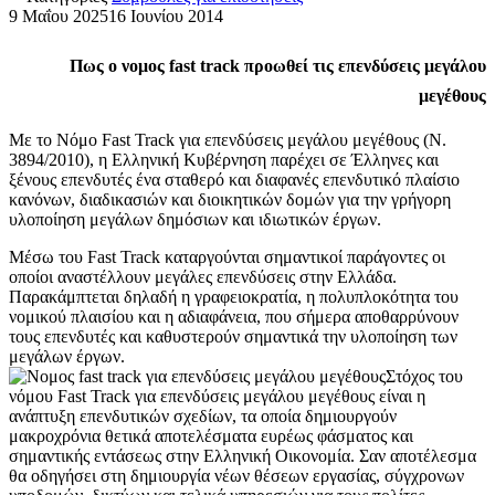
9 Μαΐου 2025
16 Ιουνίου 2014
Πως ο νομος fast track προωθεί τις επενδύσεις μεγάλου
μεγέθους
Με το Νόμο Fast Track για επενδύσεις μεγάλου μεγέθους (N.
3894/2010), η Ελληνική Κυβέρνηση παρέχει σε Έλληνες και
ξένους επενδυτές ένα σταθερό και διαφανές επενδυτικό πλαίσιο
κανόνων, διαδικασιών και διοικητικών δομών για την γρήγορη
υλοποίηση μεγάλων δημόσιων και ιδιωτικών έργων.
Μέσω του Fast Track καταργούνται σημαντικοί παράγοντες οι
οποίοι αναστέλλουν μεγάλες επενδύσεις στην Ελλάδα.
Παρακάμπτεται δηλαδή η γραφειοκρατία, η πολυπλοκότητα του
νομικού πλαισίου και η αδιαφάνεια, που σήμερα αποθαρρύνουν
τους επενδυτές και καθυστερούν σημαντικά την υλοποίηση των
μεγάλων έργων.
Στόχος του
νόμου Fast Track για επενδύσεις μεγάλου μεγέθους είναι η
ανάπτυξη επενδυτικών σχεδίων, τα οποία δημιουργούν
μακροχρόνια θετικά αποτελέσματα ευρέως φάσματος και
σημαντικής εντάσεως στην Ελληνική Οικονομία. Σαν αποτέλεσμα
θα οδηγήσει στη δημιουργία νέων θέσεων εργασίας, σύγχρονων