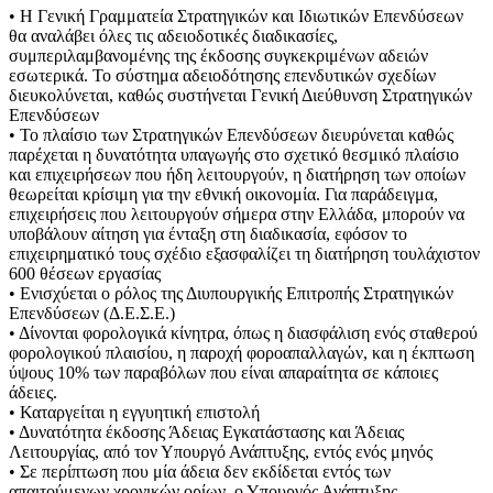
• Η Γενική Γραμματεία Στρατηγικών και Ιδιωτικών Επενδύσεων
θα αναλάβει όλες τις αδειοδοτικές διαδικασίες,
συμπεριλαμβανομένης της έκδοσης συγκεκριμένων αδειών
εσωτερικά. Το σύστημα αδειοδότησης επενδυτικών σχεδίων
διευκολύνεται, καθώς συστήνεται Γενική Διεύθυνση Στρατηγικών
Επενδύσεων
• Το πλαίσιο των Στρατηγικών Επενδύσεων διευρύνεται καθώς
παρέχεται η δυνατότητα υπαγωγής στο σχετικό θεσμικό πλαίσιο
και επιχειρήσεων που ήδη λειτουργούν, η διατήρηση των οποίων
θεωρείται κρίσιμη για την εθνική οικονομία. Για παράδειγμα,
επιχειρήσεις που λειτουργούν σήμερα στην Ελλάδα, μπορούν να
υποβάλουν αίτηση για ένταξη στη διαδικασία, εφόσον το
επιχειρηματικό τους σχέδιο εξασφαλίζει τη διατήρηση τουλάχιστον
600 θέσεων εργασίας
• Ενισχύεται ο ρόλος της Διυπουργικής Επιτροπής Στρατηγικών
Επενδύσεων (Δ.Ε.Σ.Ε.)
• Δίνονται φορολογικά κίνητρα, όπως η διασφάλιση ενός σταθερού
φορολογικού πλαισίου, η παροχή φοροαπαλλαγών, και η έκπτωση
ύψους 10% των παραβόλων που είναι απαραίτητα σε κάποιες
άδειες.
• Καταργείται η εγγυητική επιστολή
• Δυνατότητα έκδοσης Άδειας Εγκατάστασης και Άδειας
Λειτουργίας, από τον Υπουργό Ανάπτυξης, εντός ενός μηνός
• Σε περίπτωση που μία άδεια δεν εκδίδεται εντός των
απαιτούμενων χρονικών ορίων, ο Υπουργός Ανάπτυξης