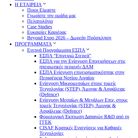
Η ΕΤΑΙΡΕΙΑ
Ποιοι Είμαστε
Γνωρίστε την ομάδα μας
Πελατολόγιο
Case Studies
Ευκαιρίες Καριέρας
Beyond Expo 2026 – Δωρεάν Πρόσκληση
ΠΡΟΓΡΑΜΜΑΤΑ
Ενεργά Προγράμματα ΕΣΠΑ
ΕΣΠΑ “Επιχειρώ Στερεά”
ΕΣΠΑ για την Ενίσχυση Επιχειρήσεων στις
ηπειρωτικές περιοχές ΔΑΜ
ΕΣΠΑ Ενίσχυση επιχειρηματικότητας στην
Περιφέρεια Νοτίου Αιγαίου
Ενίσχυση Μικρομεσαίων στους τομείς
Τεχνολογίας (STEP), Άμυνας & Ασφάλειας
(Defence)
Ενίσχυση Μεσαίων & Μεγάλων Επιχ. στους
τομείς Τεχνολογίας (STEP), Άμυνας &
Ασφάλειας (Defence)
Φορολογική Έκπτωση Δαπανών R&D από τη
ΓΓΕΚ
CISAF Κρατικές Ενισχύσεις για Καθαρές
Τεχνολογίες