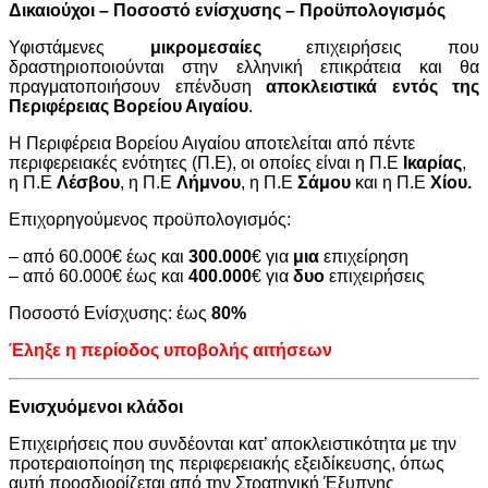
Δικαιούχοι – Ποσοστό ενίσχυσης – Προϋπολογισμός
Υφιστάμενες
μικρομεσαίες
επιχειρήσεις που
δραστηριοποιούνται στην ελληνική επικράτεια και θα
πραγματοποιήσουν επένδυση
αποκλειστικά εντός της
Περιφέρειας Βορείου Αιγαίου
.
Η Περιφέρεια Βορείου Αιγαίου αποτελείται από πέντε
περιφερειακές ενότητες (Π.Ε), οι οποίες είναι η Π.Ε
Ικαρίας
,
η Π.Ε
Λέσβου
, η Π.Ε
Λήμνου
, η Π.Ε
Σάμου
και η Π.Ε
Χίου.
Επιχορηγούμενος προϋπολογισμός:
– από 60.000€ έως και
300.000
€ για
μια
επιχείρηση
– από 60.000€ έως και
400.000
€ για
δυο
επιχειρήσεις
Ποσοστό Ενίσχυσης: έως
8
0%
Έληξε η περίοδος υποβολής αιτήσεων
Ενισχυόμενοι κλάδοι
Επιχειρήσεις που συνδέονται κατ’ αποκλειστικότητα με την
προτεραιοποίηση της περιφερειακής εξειδίκευσης, όπως
αυτή προσδιορίζεται από την Στρατηγική Έξυπνης