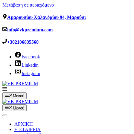
Μετάβαση σε περιεχόμενο
Αμαρουσίου Χαλανδρίου 94, Μαρούσι
info@vkpremium.com
+302106835560
Facebook
Linkedin
Instagram
Μενού
Μενού
ΑΡΧΙΚΗ
Η ΕΤΑΙΡΕΙΑ