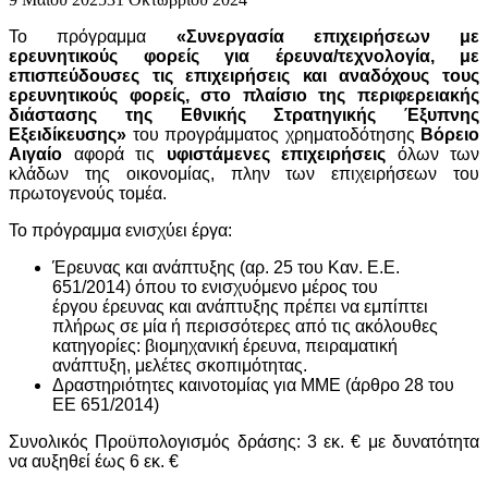
Το πρόγραμμα
«Συνεργασία επιχειρήσεων με
ερευνητικούς φορείς για έρευνα/τεχνολογία, με
επισπεύδουσες τις επιχειρήσεις και αναδόχους τους
ερευνητικούς φορείς, στο πλαίσιο της περιφερειακής
διάστασης της Εθνικής Στρατηγικής Έξυπνης
Εξειδίκευσης»
του προγράμματος χρηματοδότησης
Βόρειο
Αιγαίο
αφορά τις
υφιστάμενες επιχειρήσεις
όλων των
κλάδων της οικονομίας, πλην των επιχειρήσεων του
πρωτογενούς τομέα.
Το πρόγραμμα ενισχύει έργα:
Έρευνας και ανάπτυξης (αρ. 25 του Καν. Ε.Ε.
651/2014) όπου το ενισχυόμενο μέρος του
έργου έρευνας και ανάπτυξης πρέπει να εμπίπτει
πλήρως σε μία ή περισσότερες από τις ακόλουθες
κατηγορίες: βιομηχανική έρευνα, πειραματική
ανάπτυξη, μελέτες σκοπιμότητας.
Δραστηριότητες καινοτομίας για ΜΜΕ (άρθρο 28 του
ΕΕ 651/2014)
Συνολικός Προϋπολογισμός δράσης: 3 εκ. € με δυνατότητα
να αυξηθεί έως 6 εκ. €