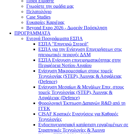
Ποιοι Είμαστε
Γνωρίστε την ομάδα μας
Πελατολόγιο
Case Studies
Ευκαιρίες Καριέρας
Beyond Expo 2026 - Δωρεάν Πρόσκληση
ΠΡΟΓΡΑΜΜΑΤΑ
Ενεργά Προγράμματα ΕΣΠΑ
ΕΣΠΑ "Επιχειρώ Στερεά"
ΕΣΠΑ για την Ενίσχυση Επιχειρήσεων στις
ηπειρωτικές περιοχές ΔΑΜ
ΕΣΠΑ Ενίσχυση επιχειρηματικότητας στην
Περιφέρεια Νοτίου Αιγαίου
Ενίσχυση Μικρομεσαίων στους τομείς
Τεχνολογίας (STEP), Άμυνας & Ασφάλειας
(Defence)
Ενίσχυση Μεσαίων & Μεγάλων Επιχ. στους
τομείς Τεχνολογίας (STEP), Άμυνας &
Ασφάλειας (Defence)
Φορολογική Έκπτωση Δαπανών R&D από τη
ΓΓΕΚ
CISAF Κρατικές Ενισχύσεις για Καθαρές
Τεχνολογίες
Ενδοεπιχειρησιακή κατάρτιση εργαζομένων σε
Στρατηγικές Τεχνολογίες & Άμυνα