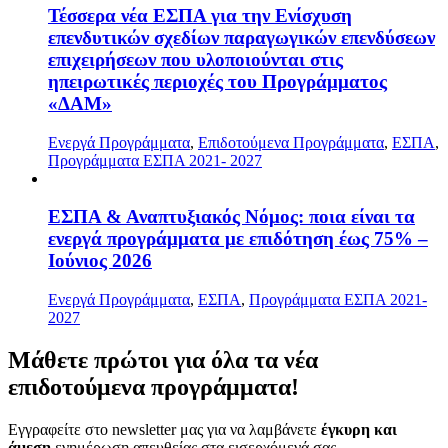
Τέσσερα νέα ΕΣΠΑ για την Ενίσχυση
επενδυτικών σχεδίων παραγωγικών επενδύσεων
επιχειρήσεων που υλοποιούνται στις
ηπειρωτικές περιοχές του Προγράμματος
«ΔΑΜ»
Ενεργά Προγράμματα
,
Επιδοτούμενα Προγράμματα
,
ΕΣΠΑ
,
Προγράμματα ΕΣΠΑ 2021- 2027
ΕΣΠΑ & Αναπτυξιακός Νόμος: ποια είναι τα
ενεργά προγράμματα με επιδότηση έως 75% –
Ιούνιος 2026
Ενεργά Προγράμματα
,
ΕΣΠΑ
,
Προγράμματα ΕΣΠΑ 2021-
2027
Μάθετε
πρώτοι
για όλα τα νέα
επιδοτούμενα προγράμματα!
Εγγραφείτε στο newsletter μας για να λαμβάνετε
έγκυρη και
άμεση
ενημέρωση απευθείας στα εισερχόμενά σας.