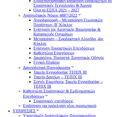
Ενδοεπιχειρησιακή κατάρτιση εργαζομένων σε
Στρατηγικές Τεχνολογίες & Άμυνα
Όλα τα ΕΣΠΑ 2021 – 2027
Αναπτυξιακός Νόμος 4887/2022
Αγροδιατροφή – Μεταποίηση Γεωργικών
Προϊόντων- Β’ Κύκλος
Eνίσχυση της Αμυντικής Βιομηχανίας &
Κατασκευής Οχημάτων
Μεταποίηση – Εφοδιαστική Αλυσίδα, 4ος
Κύκλος
Ενίσχυση Τουριστικών Επενδύσεων
Καθεστώτα Ενισχύσεων
Δικαιούχοι, Ποσοστά, Συνοπτικός Οδηγός
Γενικό Πλαίσιο
Δανειοδοτικά Προγράμματα
Ταμείο Εγγυοδοσίας ΤΕΠΙΧ ΙΙΙ
Ταμείο Δανείων – ΤΕΠΙΧ ΙΙΙ
Συχνές Ερωτήσεις Ταμείο Εγγυοδοσίας –
ΤΕΠΙΧ ΙΙΙ
Καθεστώτα Στρατηγικών & Εμβληματικών
Επενδύσεων
Στρατηγικές επενδύσεις
Επιδότηση για πρόσληψη νέου προσωπικού
ΥΠΗΡΕΣΙΕΣ
Υποστήριξη Αναπτυξιακών Προγραμμάτων