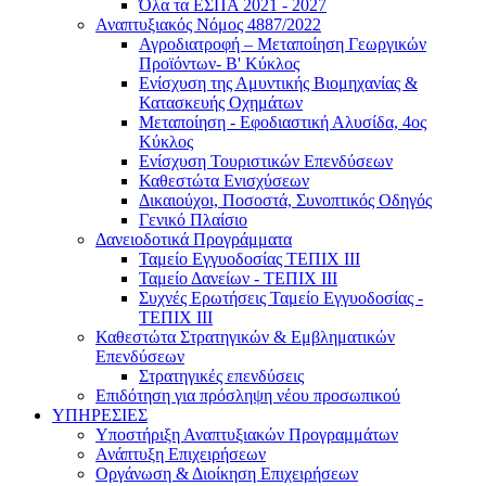
Όλα τα ΕΣΠΑ 2021 - 2027
Αναπτυξιακός Νόμος 4887/2022
Αγροδιατροφή – Μεταποίηση Γεωργικών
Προϊόντων- Β' Κύκλος
Eνίσχυση της Αμυντικής Βιομηχανίας &
Κατασκευής Οχημάτων
Μεταποίηση - Εφοδιαστική Αλυσίδα, 4ος
Κύκλος
Ενίσχυση Τουριστικών Επενδύσεων
Καθεστώτα Ενισχύσεων
Δικαιούχοι, Ποσοστά, Συνοπτικός Οδηγός
Γενικό Πλαίσιο
Δανειοδοτικά Προγράμματα
Ταμείο Εγγυοδοσίας ΤΕΠΙΧ ΙΙΙ
Ταμείο Δανείων - ΤΕΠΙΧ ΙΙΙ
Συχνές Ερωτήσεις Ταμείο Εγγυοδοσίας -
ΤΕΠΙΧ ΙΙΙ
Καθεστώτα Στρατηγικών & Εμβληματικών
Επενδύσεων
Στρατηγικές επενδύσεις
Επιδότηση για πρόσληψη νέου προσωπικού
ΥΠΗΡΕΣΙΕΣ
Υποστήριξη Αναπτυξιακών Προγραμμάτων
Ανάπτυξη Επιχειρήσεων
Οργάνωση & Διοίκηση Επιχειρήσεων