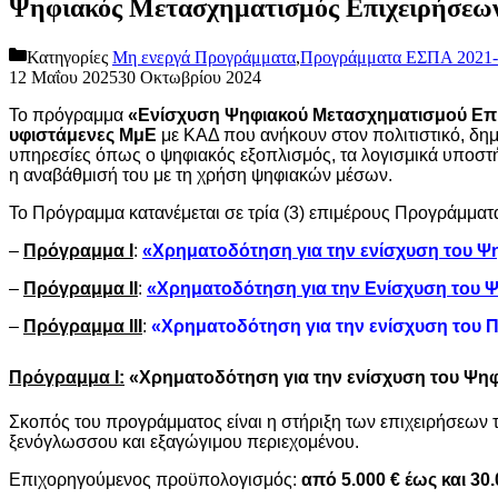
Ψηφιακός Μετασχηματισμός Επιχειρήσεων 
Κατηγορίες
Μη ενεργά Προγράμματα
,
Προγράμματα ΕΣΠΑ 2021-
12 Μαΐου 2025
30 Οκτωβρίου 2024
Το πρόγραμμα
«
Ενίσχυση Ψηφιακού Μετασχηματισμού Επιχ
υφιστάμενες ΜμΕ
με ΚΑΔ που ανήκουν στον πολιτιστικό, δημι
υπηρεσίες όπως ο ψηφιακός εξοπλισμός, τα λογισμικά υποστή
η αναβάθμισή του με τη χρήση ψηφιακών μέσων.
Το Πρόγραμμα κατανέμεται σε τρία (3) επιμέρους Προγράμματ
–
Πρόγραμμα Ι
:
«Χρηματοδότηση για την ενίσχυση του 
–
Πρόγραμμα ΙΙ
:
«Χρηματοδότηση για την Ενίσχυση του 
–
Πρόγραμμα IΙΙ
:
«Χρηματοδότηση για την ενίσχυση του 
Πρόγραμμα Ι:
«Χρηματοδότηση για την ενίσχυση του
Ψηφ
Σκοπός του προγράμματος είναι η στήριξη των επιχειρήσεων 
ξενόγλωσσου και εξαγώγιμου περιεχομένου.
Επιχορηγούμενος προϋπολογισμός:
από 5.000 € έως και 30.