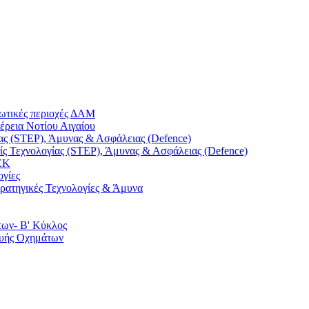
ρωτικές περιοχές ΔΑΜ
έρεια Νοτίου Αιγαίου
ας (STEP), Άμυνας & Ασφάλειας (Defence)
ς Τεχνολογίας (STEP), Άμυνας & Ασφάλειας (Defence)
ΕΚ
ογίες
τρατηγικές Τεχνολογίες & Άμυνα
των- Β' Κύκλος
ευής Οχημάτων