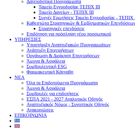
Δανειοδοτικά Προγράμματα
Ταμείο Εγγυοδοσίας ΤΕΠΙΧ ΙΙΙ
Ταμείο Δανείων - ΤΕΠΙΧ ΙΙΙ
Συχνές Ερωτήσεις Ταμείο Εγγυοδοσίας - ΤΕΠΙΧ Ι
Καθεστώτα Στρατηγικών & Εμβληματικών Επενδύσεω
Στρατηγικές επενδύσεις
Επιδότηση για πρόσληψη νέου προσωπικού
ΥΠΗΡΕΣΙΕΣ
Υποστήριξη Αναπτυξιακών Προγραμμάτων
Ανάπτυξη Επιχειρήσεων
Οργάνωση & Διοίκηση Επιχειρήσεων
Άμυνα & Ασφάλεια
Συμβουλευτική ESG
Φαρμακευτική Κάνναβη
ΝΕΑ
Όλα τα Επιδοτούμενα Προγράμματα
Άμυνα & Ασφάλεια
Συμβουλές για επιδοτήσεις
ΕΣΠΑ 2021 - 2027 Αναλυτικός Οδηγός
Αναπτυξιακός Νόμος - Συνοπτικός Οδηγός
Ανακοινώσεις
ΕΠΙΚΟΙΝΩΝΙΑ