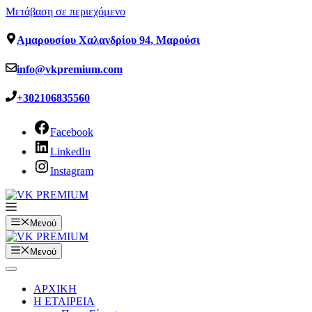
Μετάβαση σε περιεχόμενο
Αμαρουσίου Χαλανδρίου 94, Μαρούσι
info@vkpremium.com
+302106835560
Facebook
LinkedIn
Instagram
Μενού
Μενού
ΑΡΧΙΚΗ
Η ΕΤΑΙΡΕΙΑ