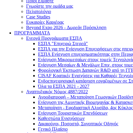
Ποιοι Είμαστε
Γνωρίστε την ομάδα μας
Πελατολόγιο
Case Studies
Ευκαιρίες Καριέρας
Beyond Expo 2026 - Δωρεάν Πρόσκληση
ΠΡΟΓΡΑΜΜΑΤΑ
Ενεργά Προγράμματα ΕΣΠΑ
ΕΣΠΑ "Επιχειρώ Στερεά"
ΕΣΠΑ για την Ενίσχυση Επιχειρήσεων στις ηπει
ΕΣΠΑ Ενίσχυση επιχειρηματικότητας στην Περιφ
Ενίσχυση Μικρομεσαίων στους τομείς Τεχνολογί
Ενίσχυση Μεσαίων & Μεγάλων Επιχ. στους τομεί
Φορολογική Έκπτωση Δαπανών R&D από τη ΓΓ
CISAF Κρατικές Ενισχύσεις για Καθαρές Τεχνολ
Ενδοεπιχειρησιακή κατάρτιση εργαζομένων σε Σ
Όλα τα ΕΣΠΑ 2021 - 2027
Αναπτυξιακός Νόμος 4887/2022
Αγροδιατροφή – Μεταποίηση Γεωργικών Προϊόν
Eνίσχυση της Αμυντικής Βιομηχανίας & Κατασκ
Μεταποίηση - Εφοδιαστική Αλυσίδα, 4ος Κύκλος
Ενίσχυση Τουριστικών Επενδύσεων
Καθεστώτα Ενισχύσεων
Δικαιούχοι, Ποσοστά, Συνοπτικός Οδηγός
Γενικό Πλαίσιο