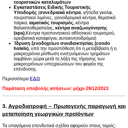
τουριστικών καταλυμάτων
Εγκαταστάσεις Ειδικής Τουριστικής
Υποδομής
(
συνεδριακά κέντρα
, γήπεδα γκολφ,
τουριστικοί λιμένες, χιονοδρομικά κέντρα, θεματικά
πάρκα,
ιαματικός τουρισμός,
κέντρα
θαλασσοθεραπείας,
κέντρα αναζωογόνησης
(spa)
,Κέντρα προπονητικού αθλητικού τουρισμού,
ορειβατικά καταφύγια, αυτοκινητοδρόμια)
Ίδρυση ξενοδοχείων συνιδιοκτησίας (condo
hotels)
, υπό την προϋπόθεση ότι η μεταβίβαση ή η
μακροχρόνια μίσθωση ενισχυόμενων τμημάτων
λαμβάνει χώρα μετά τη λήξη της τήρησης των
μακροχρόνιων υποχρεώσεων του φορέα της
επένδυσης.
Περισσότερα
ΕΔΩ
Παράταση υποβολής αιτήσεων: μέχρι 29/12/2023
3.
Αγροδιατροφή – Πρωτογενής παραγωγή και
μεταποίηση γεωργικών προϊόντων
Τα υπαγόμενα επενδυτικά σχέδια αφορούν στους τομείς: