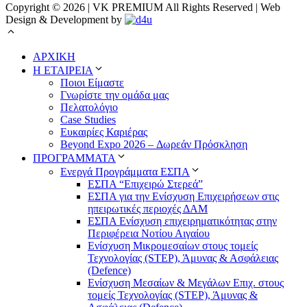
Copyright © 2026 | VK PREMIUM All Rights Reserved | Web
Design & Development by
ΑΡΧΙΚΗ
Η ΕΤΑΙΡΕΙΑ
Ποιοι Είμαστε
Γνωρίστε την ομάδα μας
Πελατολόγιο
Case Studies
Ευκαιρίες Καριέρας
Beyond Expo 2026 – Δωρεάν Πρόσκληση
ΠΡΟΓΡΑΜΜΑΤΑ
Ενεργά Προγράμματα ΕΣΠΑ
ΕΣΠΑ “Επιχειρώ Στερεά”
ΕΣΠΑ για την Ενίσχυση Επιχειρήσεων στις
ηπειρωτικές περιοχές ΔΑΜ
ΕΣΠΑ Ενίσχυση επιχειρηματικότητας στην
Περιφέρεια Νοτίου Αιγαίου
Ενίσχυση Μικρομεσαίων στους τομείς
Τεχνολογίας (STEP), Άμυνας & Ασφάλειας
(Defence)
Ενίσχυση Μεσαίων & Μεγάλων Επιχ. στους
τομείς Τεχνολογίας (STEP), Άμυνας &