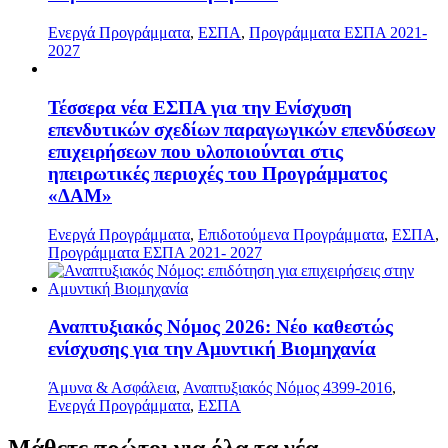
Ενεργά Προγράμματα
,
ΕΣΠΑ
,
Προγράμματα ΕΣΠΑ 2021-
2027
Τέσσερα νέα ΕΣΠΑ για την Ενίσχυση
επενδυτικών σχεδίων παραγωγικών επενδύσεων
επιχειρήσεων που υλοποιούνται στις
ηπειρωτικές περιοχές του Προγράμματος
«ΔΑΜ»
Ενεργά Προγράμματα
,
Επιδοτούμενα Προγράμματα
,
ΕΣΠΑ
,
Προγράμματα ΕΣΠΑ 2021- 2027
Αναπτυξιακός Νόμος 2026: Νέο καθεστώς
ενίσχυσης για την Αμυντική Βιομηχανία
Άμυνα & Ασφάλεια
,
Αναπτυξιακός Νόμος 4399-2016
,
Ενεργά Προγράμματα
,
ΕΣΠΑ
Μάθετε
πρώτοι
για όλα τα νέα