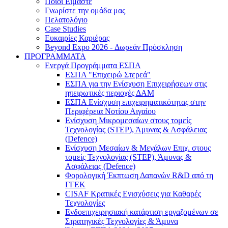
Ποιοι Είμαστε
Γνωρίστε την ομάδα μας
Πελατολόγιο
Case Studies
Ευκαιρίες Καριέρας
Beyond Expo 2026 - Δωρεάν Πρόσκληση
ΠΡΟΓΡΑΜΜΑΤΑ
Ενεργά Προγράμματα ΕΣΠΑ
ΕΣΠΑ "Επιχειρώ Στερεά"
ΕΣΠΑ για την Ενίσχυση Επιχειρήσεων στις
ηπειρωτικές περιοχές ΔΑΜ
ΕΣΠΑ Ενίσχυση επιχειρηματικότητας στην
Περιφέρεια Νοτίου Αιγαίου
Ενίσχυση Μικρομεσαίων στους τομείς
Τεχνολογίας (STEP), Άμυνας & Ασφάλειας
(Defence)
Ενίσχυση Μεσαίων & Μεγάλων Επιχ. στους
τομείς Τεχνολογίας (STEP), Άμυνας &
Ασφάλειας (Defence)
Φορολογική Έκπτωση Δαπανών R&D από τη
ΓΓΕΚ
CISAF Κρατικές Ενισχύσεις για Καθαρές
Τεχνολογίες
Ενδοεπιχειρησιακή κατάρτιση εργαζομένων σε
Στρατηγικές Τεχνολογίες & Άμυνα