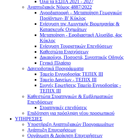
Όλα τα ΕΣΠΑ 2021 - 2027
Αναπτυξιακός Νόμος 4887/2022
Αγροδιατροφή – Μεταποίηση Γεωργικών
Προϊόντων- Β' Κύκλος
Eνίσχυση της Αμυντικής Βιομηχανίας &
Κατασκευής Οχημάτων
Μεταποίηση - Εφοδιαστική Αλυσίδα, 4ος
Κύκλος
Ενίσχυση Τουριστικών Επενδύσεων
Καθεστώτα Ενισχύσεων
Δικαιούχοι, Ποσοστά, Συνοπτικός Οδηγός
Γενικό Πλαίσιο
Δανειοδοτικά Προγράμματα
Ταμείο Εγγυοδοσίας ΤΕΠΙΧ ΙΙΙ
Ταμείο Δανείων - ΤΕΠΙΧ ΙΙΙ
Συχνές Ερωτήσεις Ταμείο Εγγυοδοσίας -
ΤΕΠΙΧ ΙΙΙ
Καθεστώτα Στρατηγικών & Εμβληματικών
Επενδύσεων
Στρατηγικές επενδύσεις
Επιδότηση για πρόσληψη νέου προσωπικού
ΥΠΗΡΕΣΙΕΣ
Υποστήριξη Αναπτυξιακών Προγραμμάτων
Ανάπτυξη Επιχειρήσεων
Οργάνωση & Διοίκηση Επιχειρήσεων