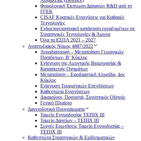
Ασφάλειας (Defence)
Φορολογική Έκπτωση Δαπανών R&D από τη
ΓΓΕΚ
CISAF Κρατικές Ενισχύσεις για Καθαρές
Τεχνολογίες
Ενδοεπιχειρησιακή κατάρτιση εργαζομένων σε
Στρατηγικές Τεχνολογίες & Άμυνα
Όλα τα ΕΣΠΑ 2021 – 2027
Αναπτυξιακός Νόμος 4887/2022
Αγροδιατροφή – Μεταποίηση Γεωργικών
Προϊόντων- Β’ Κύκλος
Eνίσχυση της Αμυντικής Βιομηχανίας &
Κατασκευής Οχημάτων
Μεταποίηση – Εφοδιαστική Αλυσίδα, 4ος
Κύκλος
Ενίσχυση Τουριστικών Επενδύσεων
Καθεστώτα Ενισχύσεων
Δικαιούχοι, Ποσοστά, Συνοπτικός Οδηγός
Γενικό Πλαίσιο
Δανειοδοτικά Προγράμματα
Ταμείο Εγγυοδοσίας ΤΕΠΙΧ ΙΙΙ
Ταμείο Δανείων – ΤΕΠΙΧ ΙΙΙ
Συχνές Ερωτήσεις Ταμείο Εγγυοδοσίας –
ΤΕΠΙΧ ΙΙΙ
Καθεστώτα Στρατηγικών & Εμβληματικών