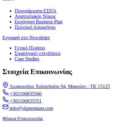
Προγράμματα ΕΣΠΑ
Αναπτυξιακός Νόμος
Εκπόνηση Business Plan
Πολιτική Απορρήτου
Εγγραφή στο Newsletter
Γενικό Πλαίσιο
Στρατηγικές επενδύσεις
Case Studies
Στοιχεία Επικοινωνίας
Αμαρουσίου Χαλανδρίου 94, Μαρούσι - ΤΚ 15125
+302106835560
+302106835551
info@vkpremium.com
Φόρμα Eπικοινωνίας