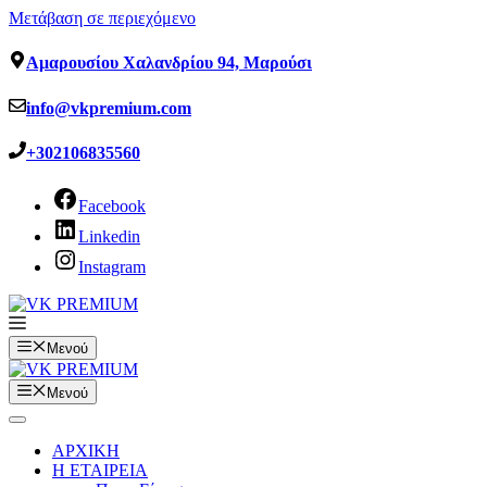
Μετάβαση σε περιεχόμενο
Αμαρουσίου Χαλανδρίου 94, Μαρούσι
info@vkpremium.com
+302106835560
Facebook
Linkedin
Instagram
Μενού
Μενού
ΑΡΧΙΚΗ
Η ΕΤΑΙΡΕΙΑ