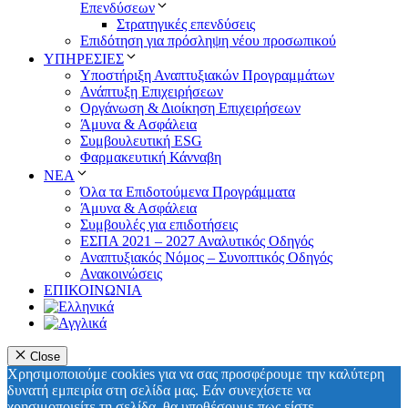
Επενδύσεων
Στρατηγικές επενδύσεις
Επιδότηση για πρόσληψη νέου προσωπικού
ΥΠΗΡΕΣΙΕΣ
Υποστήριξη Αναπτυξιακών Προγραμμάτων
Ανάπτυξη Επιχειρήσεων
Οργάνωση & Διοίκηση Επιχειρήσεων
Άμυνα & Ασφάλεια
Συμβουλευτική ESG
Φαρμακευτική Κάνναβη
ΝΕΑ
Όλα τα Επιδοτούμενα Προγράμματα
Άμυνα & Ασφάλεια
Συμβουλές για επιδοτήσεις
ΕΣΠΑ 2021 – 2027 Αναλυτικός Οδηγός
Αναπτυξιακός Νόμος – Συνοπτικός Οδηγός
Ανακοινώσεις
ΕΠΙΚΟΙΝΩΝΙΑ
Close
Χρησιμοποιούμε cookies για να σας προσφέρουμε την καλύτερη
δυνατή εμπειρία στη σελίδα μας. Εάν συνεχίσετε να
χρησιμοποιείτε τη σελίδα, θα υποθέσουμε πως είστε