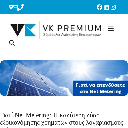
Μετάβαση
Facebook
LinkedIn
Instag
σε
περιεχόμενο
Γιατί Net Metering; Η καλύτερη λύση
εξοικονόμησης χρημάτων στους λογαριασμούς