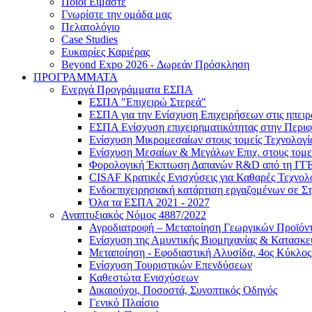
Ποιοι Είμαστε
Γνωρίστε την ομάδα μας
Πελατολόγιο
Case Studies
Ευκαιρίες Καριέρας
Beyond Expo 2026 - Δωρεάν Πρόσκληση
ΠΡΟΓΡΑΜΜΑΤΑ
Ενεργά Προγράμματα ΕΣΠΑ
ΕΣΠΑ "Επιχειρώ Στερεά"
ΕΣΠΑ για την Ενίσχυση Επιχειρήσεων στις ηπει
ΕΣΠΑ Ενίσχυση επιχειρηματικότητας στην Περιφ
Ενίσχυση Μικρομεσαίων στους τομείς Τεχνολογί
Ενίσχυση Μεσαίων & Μεγάλων Επιχ. στους τομεί
Φορολογική Έκπτωση Δαπανών R&D από τη ΓΓ
CISAF Κρατικές Ενισχύσεις για Καθαρές Τεχνολ
Ενδοεπιχειρησιακή κατάρτιση εργαζομένων σε Σ
Όλα τα ΕΣΠΑ 2021 - 2027
Αναπτυξιακός Νόμος 4887/2022
Αγροδιατροφή – Μεταποίηση Γεωργικών Προϊόν
Eνίσχυση της Αμυντικής Βιομηχανίας & Κατασκ
Μεταποίηση - Εφοδιαστική Αλυσίδα, 4ος Κύκλος
Ενίσχυση Τουριστικών Επενδύσεων
Καθεστώτα Ενισχύσεων
Δικαιούχοι, Ποσοστά, Συνοπτικός Οδηγός
Γενικό Πλαίσιο