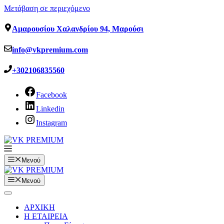
Μετάβαση σε περιεχόμενο
Αμαρουσίου Χαλανδρίου 94, Μαρούσι
info@vkpremium.com
+302106835560
Facebook
Linkedin
Instagram
Μενού
Μενού
ΑΡΧΙΚΗ
Η ΕΤΑΙΡΕΙΑ