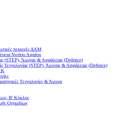
ρωτικές περιοχές ΔΑΜ
έρεια Νοτίου Αιγαίου
ας (STEP), Άμυνας & Ασφάλειας (Defence)
ς Τεχνολογίας (STEP), Άμυνας & Ασφάλειας (Defence)
ΕΚ
ογίες
τρατηγικές Τεχνολογίες & Άμυνα
των- Β' Κύκλος
ευής Οχημάτων