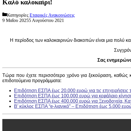
Καλό καλοκαίρι!
Κατηγορίες
Εταιρικές Ανακοινώσεις
9 Μαΐου 2025
5 Αυγούστου 2021
Η περίοδος των καλοκαιρινών διακοπών είναι μια πολύ καλή
Συγχρόν
Σας ενημερώνο
Τώρα που έχετε περισσότερο χρόνο για ξεκούραση, καθώς και
επιδοτούμενα προγράμματα:
Επιδότηση ΕΣΠΑ έως 20.000 ευρώ για τις επιχειρήσεις 
Επιδότηση ΕΣΠΑ έως 100.000 ευρώ για κεφάλαιο κίνηση
Επιδότηση ΕΣΠΑ έως 400.000 ευρώ για Ξενοδοχεία, Κατ
Β’ κύκλος ΕΣΠΑ “e-λιανικό” – Επιδότηση έως 5.000 ευρ