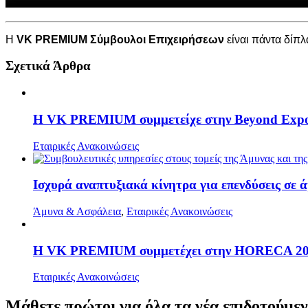
Η
VK PREMIUM Σύμβουλοι Επιχειρήσεων
είναι πάντα δίπλ
Σχετικά Άρθρα
H VK PREMIUM συμμετείχε στην Beyond Expo 20
Εταιρικές Ανακοινώσεις
Ισχυρά αναπτυξιακά κίνητρα για επενδύσεις σε ά
Άμυνα & Ασφάλεια
,
Εταιρικές Ανακοινώσεις
H VK PREMIUM συμμετέχει στην HORECA 2026, 
Εταιρικές Ανακοινώσεις
Μάθετε
πρώτοι
για όλα τα νέα επιδοτούμε