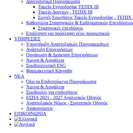
Δανειοδοτικά Προγράμματα
Ταμείο Εγγυοδοσίας ΤΕΠΙΧ ΙΙΙ
Ταμείο Δανείων - ΤΕΠΙΧ ΙΙΙ
Συχνές Ερωτήσεις Ταμείο Εγγυοδοσίας - ΤΕΠΙΧ Ι
Καθεστώτα Στρατηγικών & Εμβληματικών Επενδύσεω
Στρατηγικές επενδύσεις
Επιδότηση για πρόσληψη νέου προσωπικού
ΥΠΗΡΕΣΙΕΣ
Υποστήριξη Αναπτυξιακών Προγραμμάτων
Ανάπτυξη Επιχειρήσεων
Οργάνωση & Διοίκηση Επιχειρήσεων
Άμυνα & Ασφάλεια
Συμβουλευτική ESG
Φαρμακευτική Κάνναβη
ΝΕΑ
Όλα τα Επιδοτούμενα Προγράμματα
Άμυνα & Ασφάλεια
Συμβουλές για επιδοτήσεις
ΕΣΠΑ 2021 - 2027 Αναλυτικός Οδηγός
Αναπτυξιακός Νόμος - Συνοπτικός Οδηγός
Ανακοινώσεις
ΕΠΙΚΟΙΝΩΝΙΑ