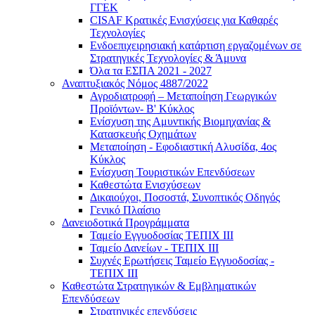
ΓΓΕΚ
CISAF Κρατικές Ενισχύσεις για Καθαρές
Τεχνολογίες
Ενδοεπιχειρησιακή κατάρτιση εργαζομένων σε
Στρατηγικές Τεχνολογίες & Άμυνα
Όλα τα ΕΣΠΑ 2021 - 2027
Αναπτυξιακός Νόμος 4887/2022
Αγροδιατροφή – Μεταποίηση Γεωργικών
Προϊόντων- Β' Κύκλος
Eνίσχυση της Αμυντικής Βιομηχανίας &
Κατασκευής Οχημάτων
Μεταποίηση - Εφοδιαστική Αλυσίδα, 4ος
Κύκλος
Ενίσχυση Τουριστικών Επενδύσεων
Καθεστώτα Ενισχύσεων
Δικαιούχοι, Ποσοστά, Συνοπτικός Οδηγός
Γενικό Πλαίσιο
Δανειοδοτικά Προγράμματα
Ταμείο Εγγυοδοσίας ΤΕΠΙΧ ΙΙΙ
Ταμείο Δανείων - ΤΕΠΙΧ ΙΙΙ
Συχνές Ερωτήσεις Ταμείο Εγγυοδοσίας -
ΤΕΠΙΧ ΙΙΙ
Καθεστώτα Στρατηγικών & Εμβληματικών
Επενδύσεων
Στρατηγικές επενδύσεις