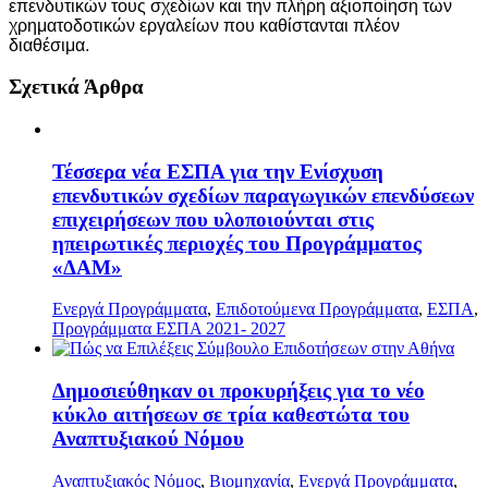
επενδυτικών τους σχεδίων και την πλήρη αξιοποίηση των
χρηματοδοτικών εργαλείων που καθίστανται πλέον
διαθέσιμα.
Σχετικά Άρθρα
Τέσσερα νέα ΕΣΠΑ για την Ενίσχυση
επενδυτικών σχεδίων παραγωγικών επενδύσεων
επιχειρήσεων που υλοποιούνται στις
ηπειρωτικές περιοχές του Προγράμματος
«ΔΑΜ»
Ενεργά Προγράμματα
,
Επιδοτούμενα Προγράμματα
,
ΕΣΠΑ
,
Προγράμματα ΕΣΠΑ 2021- 2027
Δημοσιεύθηκαν οι προκυρήξεις για το νέο
κύκλο αιτήσεων σε τρία καθεστώτα του
Αναπτυξιακού Νόμου
Αναπτυξιακός Νόμος
,
Βιομηχανία
,
Ενεργά Προγράμματα
,