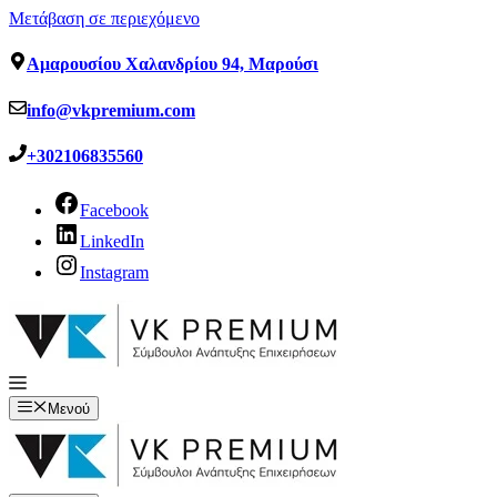
Μετάβαση σε περιεχόμενο
Αμαρουσίου Χαλανδρίου 94, Μαρούσι
info@vkpremium.com
+302106835560
Facebook
LinkedIn
Instagram
Μενού