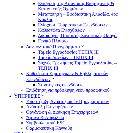
Eνίσχυση της Αμυντικής Βιομηχανίας &
Κατασκευής Οχημάτων
Μεταποίηση – Εφοδιαστική Αλυσίδα, 4ος
Κύκλος
Ενίσχυση Τουριστικών Επενδύσεων
Καθεστώτα Ενισχύσεων
Δικαιούχοι, Ποσοστά, Συνοπτικός Οδηγός
Γενικό Πλαίσιο
Δανειοδοτικά Προγράμματα
Ταμείο Εγγυοδοσίας ΤΕΠΙΧ ΙΙΙ
Ταμείο Δανείων – ΤΕΠΙΧ ΙΙΙ
Συχνές Ερωτήσεις Ταμείο Εγγυοδοσίας –
ΤΕΠΙΧ ΙΙΙ
Καθεστώτα Στρατηγικών & Εμβληματικών
Επενδύσεων
Στρατηγικές επενδύσεις
Επιδότηση για πρόσληψη νέου προσωπικού
ΥΠΗΡΕΣΙΕΣ
Υποστήριξη Αναπτυξιακών Προγραμμάτων
Ανάπτυξη Επιχειρήσεων
Οργάνωση & Διοίκηση Επιχειρήσεων
Άμυνα & Ασφάλεια
Συμβουλευτική ESG
Φαρμακευτική Κάνναβη