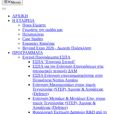
Μενού
ΑΡΧΙΚΗ
Η ΕΤΑΙΡΕΙΑ
Ποιοι Είμαστε
Γνωρίστε την ομάδα μας
Πελατολόγιο
Case Studies
Ευκαιρίες Καριέρας
Beyond Expo 2026 - Δωρεάν Πρόσκληση
ΠΡΟΓΡΑΜΜΑΤΑ
Ενεργά Προγράμματα ΕΣΠΑ
ΕΣΠΑ "Επιχειρώ Στερεά"
ΕΣΠΑ για την Ενίσχυση Επιχειρήσεων στις
ηπειρωτικές περιοχές ΔΑΜ
ΕΣΠΑ Ενίσχυση επιχειρηματικότητας στην
Περιφέρεια Νοτίου Αιγαίου
Ενίσχυση Μικρομεσαίων στους τομείς
Τεχνολογίας (STEP), Άμυνας & Ασφάλειας
(Defence)
Ενίσχυση Μεσαίων & Μεγάλων Επιχ. στους
τομείς Τεχνολογίας (STEP), Άμυνας &
Ασφάλειας (Defence)
Φορολογική Έκπτωση Δαπανών R&D από τη