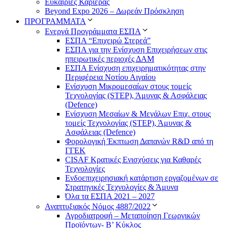
Ευκαιρίες Καριέρας
Beyond Expo 2026 – Δωρεάν Πρόσκληση
ΠΡΟΓΡΑΜΜΑΤΑ
Ενεργά Προγράμματα ΕΣΠΑ
ΕΣΠΑ “Επιχειρώ Στερεά”
ΕΣΠΑ για την Ενίσχυση Επιχειρήσεων στις
ηπειρωτικές περιοχές ΔΑΜ
ΕΣΠΑ Ενίσχυση επιχειρηματικότητας στην
Περιφέρεια Νοτίου Αιγαίου
Ενίσχυση Μικρομεσαίων στους τομείς
Τεχνολογίας (STEP), Άμυνας & Ασφάλειας
(Defence)
Ενίσχυση Μεσαίων & Μεγάλων Επιχ. στους
τομείς Τεχνολογίας (STEP), Άμυνας &
Ασφάλειας (Defence)
Φορολογική Έκπτωση Δαπανών R&D από τη
ΓΓΕΚ
CISAF Κρατικές Ενισχύσεις για Καθαρές
Τεχνολογίες
Ενδοεπιχειρησιακή κατάρτιση εργαζομένων σε
Στρατηγικές Τεχνολογίες & Άμυνα
Όλα τα ΕΣΠΑ 2021 – 2027
Αναπτυξιακός Νόμος 4887/2022
Αγροδιατροφή – Μεταποίηση Γεωργικών
Προϊόντων- Β’ Κύκλος