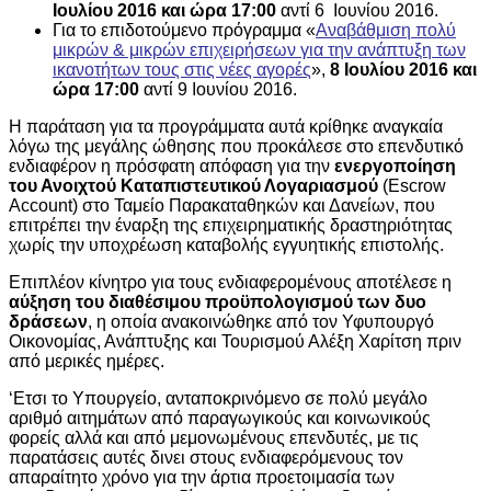
Ιουλίου 2016 και ώρα 17:00
αντί 6 Ιουνίου 2016.
Για το επιδοτούμενο πρόγραμμα «
Αναβάθμιση πολύ
μικρών & μικρών επιχειρήσεων για την ανάπτυξη των
ικανοτήτων τους στις νέες αγορές
»,
8 Ιουλίου 2016 και
ώρα 17:00
αντί 9 Ιουνίου 2016.
Η παράταση για τα προγράμματα αυτά κρίθηκε αναγκαία
λόγω της μεγάλης ώθησης που προκάλεσε στο επενδυτικό
ενδιαφέρον η πρόσφατη απόφαση για την
ενεργοποίηση
του Ανοιχτού Καταπιστευτικού Λογαριασμού
(Escrow
Account) στο Ταμείο Παρακαταθηκών και Δανείων, που
επιτρέπει την έναρξη της επιχειρηματικής δραστηριότητας
χωρίς την υποχρέωση καταβολής εγγυητικής επιστολής.
Επιπλέον κίνητρο για τους ενδιαφερομένους αποτέλεσε η
αύξηση του διαθέσιμου προϋπολογισμού των δυο
δράσεων
, η οποία ανακοινώθηκε από τον Υφυπουργό
Οικονομίας, Ανάπτυξης και Τουρισμού Αλέξη Χαρίτση πριν
από μερικές ημέρες.
‘Ετσι το Υπουργείο, ανταποκρινόμενο σε πολύ μεγάλο
αριθμό αιτημάτων από παραγωγικούς και κοινωνικούς
φορείς αλλά και από μεμονωμένους επενδυτές, με τις
παρατάσεις αυτές δινει στους ενδιαφερόμενους τον
απαραίτητο χρόνο για την άρτια προετοιμασία των