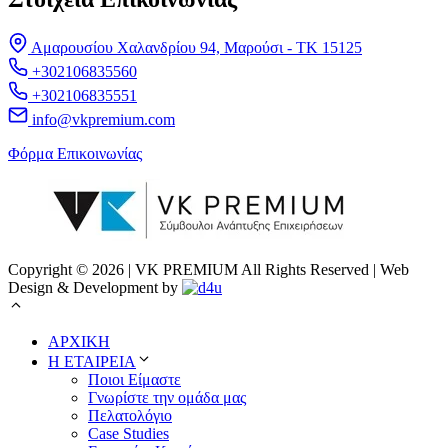
Αμαρουσίου Χαλανδρίου 94, Μαρούσι - ΤΚ 15125
+302106835560
+302106835551
info@vkpremium.com
Φόρμα Eπικοινωνίας
Copyright © 2026 | VK PREMIUM All Rights Reserved | Web
Design & Development by
ΑΡΧΙΚΗ
Η ΕΤΑΙΡΕΙΑ
Ποιοι Είμαστε
Γνωρίστε την ομάδα μας
Πελατολόγιο
Case Studies