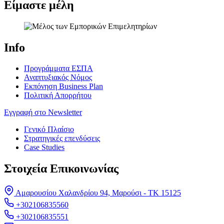
Είμαστε μέλη
Info
Προγράμματα ΕΣΠΑ
Αναπτυξιακός Νόμος
Εκπόνηση Business Plan
Πολιτική Απορρήτου
Εγγραφή στο Newsletter
Γενικό Πλαίσιο
Στρατηγικές επενδύσεις
Case Studies
Στοιχεία Επικοινωνίας
Αμαρουσίου Χαλανδρίου 94, Μαρούσι - ΤΚ 15125
+302106835560
+302106835551