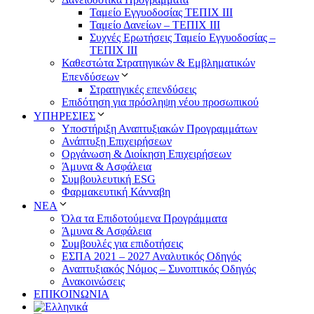
Ταμείο Εγγυοδοσίας ΤΕΠΙΧ ΙΙΙ
Ταμείο Δανείων – ΤΕΠΙΧ ΙΙΙ
Συχνές Ερωτήσεις Ταμείο Εγγυοδοσίας –
ΤΕΠΙΧ ΙΙΙ
Καθεστώτα Στρατηγικών & Εμβληματικών
Επενδύσεων
Στρατηγικές επενδύσεις
Επιδότηση για πρόσληψη νέου προσωπικού
ΥΠΗΡΕΣΙΕΣ
Υποστήριξη Αναπτυξιακών Προγραμμάτων
Ανάπτυξη Επιχειρήσεων
Οργάνωση & Διοίκηση Επιχειρήσεων
Άμυνα & Ασφάλεια
Συμβουλευτική ESG
Φαρμακευτική Κάνναβη
ΝΕΑ
Όλα τα Επιδοτούμενα Προγράμματα
Άμυνα & Ασφάλεια
Συμβουλές για επιδοτήσεις
ΕΣΠΑ 2021 – 2027 Αναλυτικός Οδηγός
Αναπτυξιακός Νόμος – Συνοπτικός Οδηγός
Ανακοινώσεις
ΕΠΙΚΟΙΝΩΝΙΑ