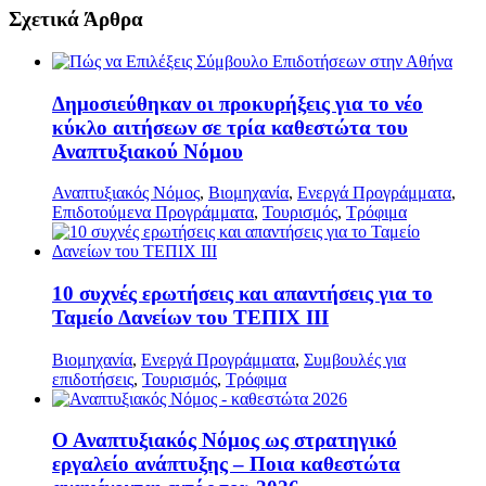
Σχετικά Άρθρα
Δημοσιεύθηκαν οι προκυρήξεις για το νέο
κύκλο αιτήσεων σε τρία καθεστώτα του
Αναπτυξιακού Νόμου
Αναπτυξιακός Νόμος
,
Βιομηχανία
,
Ενεργά Προγράμματα
,
Επιδοτούμενα Προγράμματα
,
Τουρισμός
,
Τρόφιμα
10 συχνές ερωτήσεις και απαντήσεις για το
Ταμείο Δανείων του ΤΕΠΙΧ ΙΙΙ
Βιομηχανία
,
Ενεργά Προγράμματα
,
Συμβουλές για
επιδοτήσεις
,
Τουρισμός
,
Τρόφιμα
Ο Αναπτυξιακός Νόμος ως στρατηγικό
εργαλείο ανάπτυξης – Ποια καθεστώτα