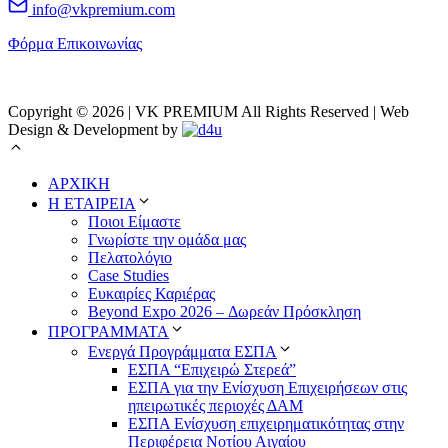
info@vkpremium.com
Φόρμα Eπικοινωνίας
Copyright © 2026 | VK PREMIUM All Rights Reserved | Web
Design & Development by
ΑΡΧΙΚΗ
Η ΕΤΑΙΡΕΙΑ
Ποιοι Είμαστε
Γνωρίστε την ομάδα μας
Πελατολόγιο
Case Studies
Ευκαιρίες Καριέρας
Beyond Expo 2026 – Δωρεάν Πρόσκληση
ΠΡΟΓΡΑΜΜΑΤΑ
Ενεργά Προγράμματα ΕΣΠΑ
ΕΣΠΑ “Επιχειρώ Στερεά”
ΕΣΠΑ για την Ενίσχυση Επιχειρήσεων στις
ηπειρωτικές περιοχές ΔΑΜ
ΕΣΠΑ Ενίσχυση επιχειρηματικότητας στην
Περιφέρεια Νοτίου Αιγαίου