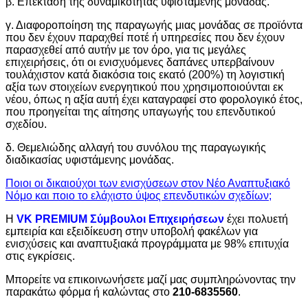
β. Επέκταση της δυναμικότητας υφιστάμενης μονάδας.
γ. Διαφοροποίηση της παραγωγής μιας μονάδας σε προϊόντα
που δεν έχουν παραχθεί ποτέ ή υπηρεσίες που δεν έχουν
παρασχεθεί από αυτήν με τον όρο, για τις μεγάλες
επιχειρήσεις, ότι οι ενισχυόμενες δαπάνες υπερβαίνουν
τουλάχιστον κατά διακόσια τοις εκατό (200%) τη λογιστική
αξία των στοιχείων ενεργητικού που χρησιμοποιούνται εκ
νέου, όπως η αξία αυτή έχει καταγραφεί στο φορολογικό έτος,
που προηγείται της αίτησης υπαγωγής του επενδυτικού
σχεδίου.
δ. Θεμελιώδης αλλαγή του συνόλου της παραγωγικής
διαδικασίας υφιστάμενης μονάδας.
Ποιοι οι δικαιούχοι των ενισχύσεων στον Νέο Αναπτυξιακό
Νόμο και ποιο το ελάχιστο ύψος επενδυτικών σχεδίων;
H
VK PREMIUM Σύμβουλοι Επιχειρήσεων
έχει πολυετή
εμπειρία και εξειδίκευση στην υποβολή φακέλων για
ενισχύσεις και αναπτυξιακά προγράμματα με 98% επιτυχία
στις εγκρίσεις.
Μπορείτε να επικοινωνήσετε μαζί μας συμπληρώνοντας την
παρακάτω φόρμα ή καλώντας στο
210-6835560
.