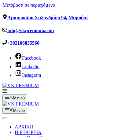
Μετάβαση σε περιεχόμενο
Αμαρουσίου Χαλανδρίου 94, Μαρούσι
info@vkpremium.com
+302106835560
Facebook
Linkedin
Instagram
Μενού
Μενού
ΑΡΧΙΚΗ
Η ΕΤΑΙΡΕΙΑ