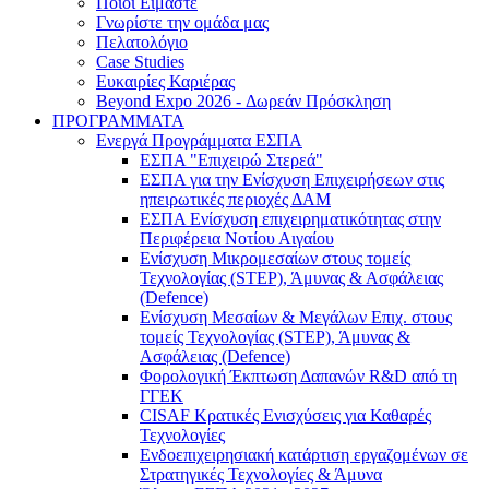
Ποιοι Είμαστε
Γνωρίστε την ομάδα μας
Πελατολόγιο
Case Studies
Ευκαιρίες Καριέρας
Beyond Expo 2026 - Δωρεάν Πρόσκληση
ΠΡΟΓΡΑΜΜΑΤΑ
Ενεργά Προγράμματα ΕΣΠΑ
ΕΣΠΑ "Επιχειρώ Στερεά"
ΕΣΠΑ για την Ενίσχυση Επιχειρήσεων στις
ηπειρωτικές περιοχές ΔΑΜ
ΕΣΠΑ Ενίσχυση επιχειρηματικότητας στην
Περιφέρεια Νοτίου Αιγαίου
Ενίσχυση Μικρομεσαίων στους τομείς
Τεχνολογίας (STEP), Άμυνας & Ασφάλειας
(Defence)
Ενίσχυση Μεσαίων & Μεγάλων Επιχ. στους
τομείς Τεχνολογίας (STEP), Άμυνας &
Ασφάλειας (Defence)
Φορολογική Έκπτωση Δαπανών R&D από τη
ΓΓΕΚ
CISAF Κρατικές Ενισχύσεις για Καθαρές
Τεχνολογίες
Ενδοεπιχειρησιακή κατάρτιση εργαζομένων σε
Στρατηγικές Τεχνολογίες & Άμυνα