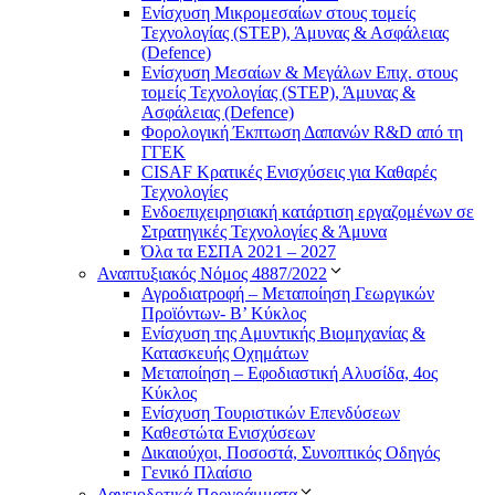
Ενίσχυση Μικρομεσαίων στους τομείς
Τεχνολογίας (STEP), Άμυνας & Ασφάλειας
(Defence)
Ενίσχυση Μεσαίων & Μεγάλων Επιχ. στους
τομείς Τεχνολογίας (STEP), Άμυνας &
Ασφάλειας (Defence)
Φορολογική Έκπτωση Δαπανών R&D από τη
ΓΓΕΚ
CISAF Κρατικές Ενισχύσεις για Καθαρές
Τεχνολογίες
Ενδοεπιχειρησιακή κατάρτιση εργαζομένων σε
Στρατηγικές Τεχνολογίες & Άμυνα
Όλα τα ΕΣΠΑ 2021 – 2027
Αναπτυξιακός Νόμος 4887/2022
Αγροδιατροφή – Μεταποίηση Γεωργικών
Προϊόντων- Β’ Κύκλος
Eνίσχυση της Αμυντικής Βιομηχανίας &
Κατασκευής Οχημάτων
Μεταποίηση – Εφοδιαστική Αλυσίδα, 4ος
Κύκλος
Ενίσχυση Τουριστικών Επενδύσεων
Καθεστώτα Ενισχύσεων
Δικαιούχοι, Ποσοστά, Συνοπτικός Οδηγός
Γενικό Πλαίσιο
Δανειοδοτικά Προγράμματα