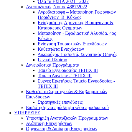
Όλα τα ΕΣΠΑ 2021 - 2027
Αναπτυξιακός Νόμος 4887/2022
Αγροδιατροφή – Μεταποίηση Γεωργικών
Προϊόντων- Β' Κύκλος
Eνίσχυση της Αμυντικής Βιομηχανίας &
Κατασκευής Οχημάτων
Μεταποίηση - Εφοδιαστική Αλυσίδα, 4ος
Κύκλος
Ενίσχυση Τουριστικών Επενδύσεων
Καθεστώτα Ενισχύσεων
Δικαιούχοι, Ποσοστά, Συνοπτικός Οδηγός
Γενικό Πλαίσιο
Δανειοδοτικά Προγράμματα
Ταμείο Εγγυοδοσίας ΤΕΠΙΧ ΙΙΙ
Ταμείο Δανείων - ΤΕΠΙΧ ΙΙΙ
Συχνές Ερωτήσεις Ταμείο Εγγυοδοσίας -
ΤΕΠΙΧ ΙΙΙ
Καθεστώτα Στρατηγικών & Εμβληματικών
Επενδύσεων
Στρατηγικές επενδύσεις
Επιδότηση για πρόσληψη νέου προσωπικού
ΥΠΗΡΕΣΙΕΣ
Υποστήριξη Αναπτυξιακών Προγραμμάτων
Ανάπτυξη Επιχειρήσεων
Οργάνωση & Διοίκηση Επιχειρήσεων