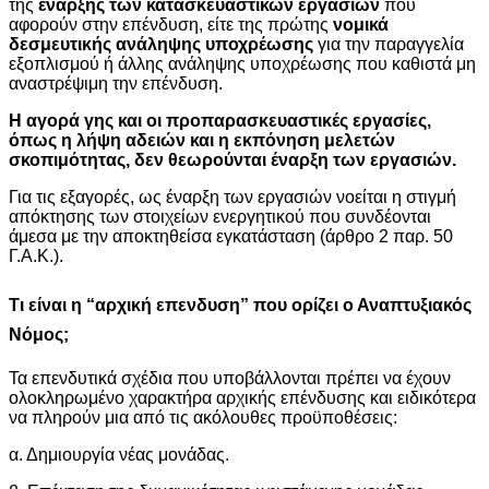
της
έναρξης των κατασκευαστικών εργασιών
που
αφορούν στην επένδυση, είτε της πρώτης
νομικά
δεσμευτικής ανάληψης υποχρέωσης
για την παραγγελία
εξοπλισμού ή άλλης ανάληψης υποχρέωσης που καθιστά μη
αναστρέψιμη την επένδυση.
Η αγορά γης και οι προπαρασκευαστικές εργασίες,
όπως η λήψη αδειών και η εκπόνηση μελετών
σκοπιμότητας, δεν θεωρούνται έναρξη των εργασιών.
Για τις εξαγορές, ως έναρξη των εργασιών νοείται η στιγμή
απόκτησης των στοιχείων ενεργητικού που συνδέονται
άμεσα με την αποκτηθείσα εγκατάσταση (άρθρο 2 παρ. 50
Γ.Α.Κ.).
Τι είναι η “αρχική επενδυση” που ορίζει ο Αναπτυξιακός
Νόμος;
Τα επενδυτικά σχέδια που υποβάλλονται πρέπει να έχουν
ολοκληρωμένο χαρακτήρα αρχικής επένδυσης και ειδικότερα
να πληρούν μια από τις ακόλουθες προϋποθέσεις:
α. Δημιουργία νέας μονάδας.