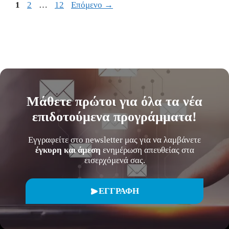
Σελίδα
Σελίδα
Σελίδα
1
2
…
12
Επόμενο
→
Μάθετε
πρώτοι
για όλα τα νέα
επιδοτούμενα προγράμματα!
Εγγραφείτε στο newsletter μας για να λαμβάνετε
έγκυρη και άμεση
ενημέρωση απευθείας στα
εισερχόμενά σας.
ΕΓΓΡΑΦΗ